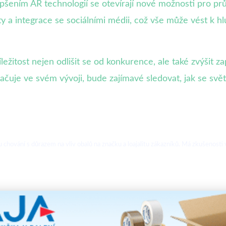
pšením AR technologií se otevírají nové možnosti pro p
ity a integrace se sociálními médii, což vše může vést k h
ležitost nejen odlišit se od konkurence, ale také zvýšit z
kračuje ve svém vývoji, bude zajímavé sledovat, jak se sv
hování s důrazem na vliv obalů na značku a loajalitu zákazníků. Má zkušenosti v