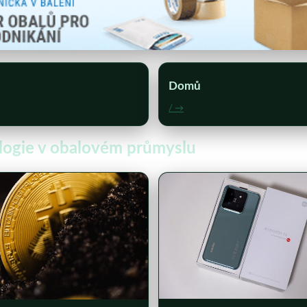
Domů
/ →
nologie v obalovém průmyslu