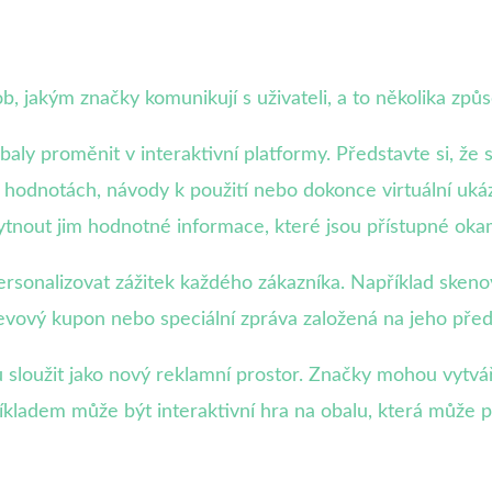
, jakým značky komunikují s uživateli, a to několika způ
baly proměnit v interaktivní platformy. Představte si, že
ch hodnotách, návody k použití nebo dokonce virtuální uk
ytnout jim hodnotné informace, které jsou přístupné okam
rsonalizovat zážitek každého zákazníka. Například sken
levový kupon nebo speciální zpráva založená na jeho pře
sloužit jako nový reklamní prostor. Značky mohou vytvář
Příkladem může být interaktivní hra na obalu, která může p