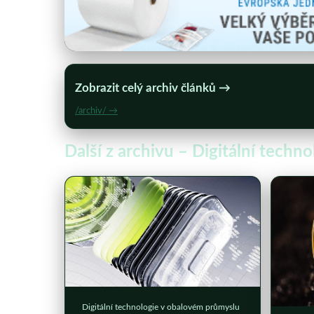
Zobrazit celý archiv článků →
/archiv/ →
Další z archivu – Digitální tech
Digitální technologie v obalovém průmyslu