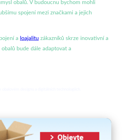
růmysl obalů. V budoucnu bychom mohli
lubšímu spojení mezi značkami a jejich
apojení a
loajalitu
zákazníků skrze inovativní a
ět obalů bude dále adaptovat a
 obalovém designu a digitálních technologiích.