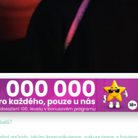
Revoluce v Designu Produk
balů?
e mění způsob, jakým komunikujeme, nakupujeme a bavíme