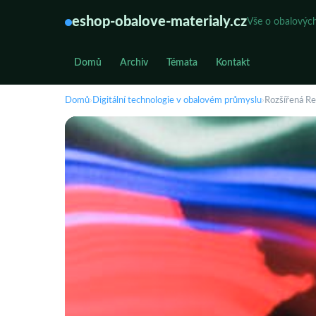
eshop-obalove-materialy.cz
Vše o obalových
Domů
Archiv
Témata
Kontakt
Domů
›
Digitální technologie v obalovém průmyslu
›
Rozšířená Re