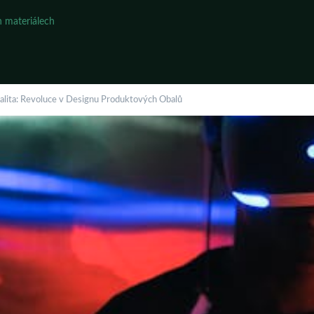
 materiálech
alita: Revoluce v Designu Produktových Obalů