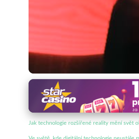
Digitální technologie v obalovém průmyslu
Rozšířená Realita: 
17. 1. 2026
· 5 min čtení · Autor: Veronika Malá
Jak technologie rozšířené reality mění svět o
Ve světě, kde digitální technologie neustál