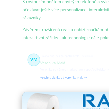
S rostoucím počtem chytrých telefonů a vyle
očekávat ještě více personalizace, interaktiv
zákazníky.
Závěrem, rozšířená realita nabízí značkám pří
interaktivní zážitky. Jak technologie dále po
marketing, design, spotřebitelé
72 článků
VM
Veronika Malá
Veronika se věnuje marketingu a spotřebitelskému c
Všechny články od Veronika Malá →