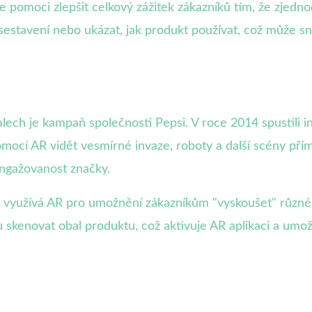
pomoci zlepšit celkový zážitek zákazníků tím, že zjednodu
tavení nebo ukázat, jak produkt používat, což může snížit
alech je kampaň společnosti Pepsi. V roce 2014 spustili 
mocí AR vidět vesmírné invaze, roboty a další scény pří
angažovanost značky.
á využívá AR pro umožnění zákazníkům "vyskoušet" různé v
kenovat obal produktu, což aktivuje AR aplikaci a umožň