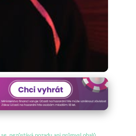
tových Obalů
 se, nezůstává pozadu ani průmysl obalů.