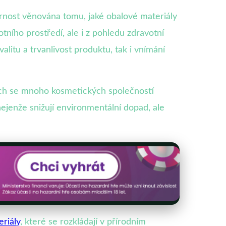
nost věnována tomu, jaké obalové materiály
tního prostředí, ale i z pohledu zdravotní
litu a trvanlivost produktu, tak i vnímání
tech se mnoho kosmetických společností
nejenže snižují environmentální dopad, ale
eriály
, které se rozkládají v přírodním