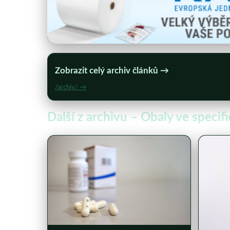
Zobrazit celý archiv článků →
/archiv/ →
Další z archivu – Obaly ve speci