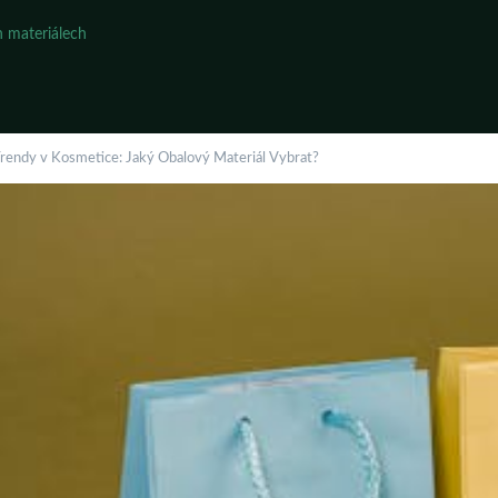
 materiálech
rendy v Kosmetice: Jaký Obalový Materiál Vybrat?