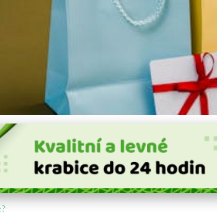
metice: Jaký Obalový Mater
é?