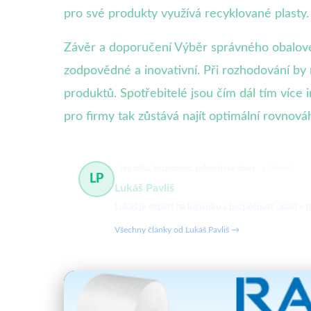
pro své produkty využívá recyklované plasty.
Závěr a doporučení Výběr správného obalovéh
zodpovědné a inovativní. Při rozhodování by
produktů. Spotřebitelé jsou čím dál tím více i
pro firmy tak zůstává najít optimální rovnová
logistika, bezpečnost, průmyslové obaly
47 článků
LP
Lukáš Pavliš
Lukáš je expert na logistiku a bezpečnost obalů v
Všechny články od Lukáš Pavliš →