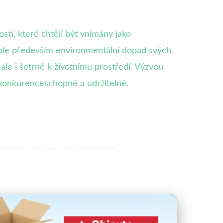
ti, které chtějí být vnímány jako
, ale především environmentální dopad svých
 ale i šetrné k životnímu prostředí. Výzvou
ly konkurenceschopné a udržitelné.
ch a jejich dopad na trvanlivost produktů.