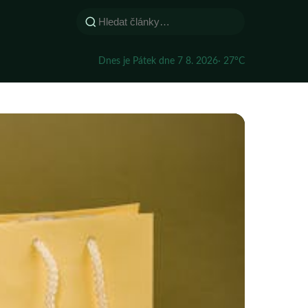
Dnes je Pátek dne 7 8. 2026
· 27°C