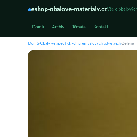
eshop-obalove-materialy.cz
Vše o obalových
Domů
Archiv
Témata
Kontakt
Domů
›
Obaly ve specifických průmyslových odvětvích
›
Zelené T