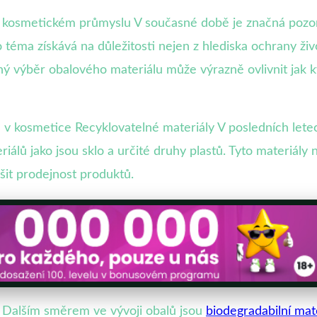
 kosmetickém průmyslu V současné době je značná pozor
éma získává na důležitosti nejen z hlediska ochrany živo
ý výběr obalového materiálu může výrazně ovlivnit jak kva
ů v kosmetice Recyklovatelné materiály V posledních le
álů jako jsou sklo a určité druhy plastů. Tyto materiály 
ýšit prodejnost produktů.
y Dalším směrem ve vývoji obalů jsou
biodegradabilní mat