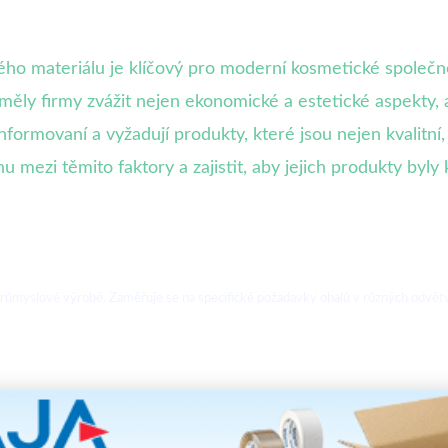
o materiálu je klíčový pro moderní kosmetické společnos
 měly firmy zvážit nejen ekonomické a estetické aspekty
nformovaní a vyžadují produkty, které jsou nejen kvalitní,
hu mezi těmito faktory a zajistit, aby jejich produkty by
 průmyslové výrobě. Zaměřuje se na specifické požadavky obalů v různých odvětví