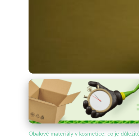
Obaly ve specifických průmyslových odvětvích
Zelené Trendy v Kos
26. 6. 2025
· 3 min čtení · Autor: Lukáš Pavliš
Obalové materiály v kosmetice: co je důležit