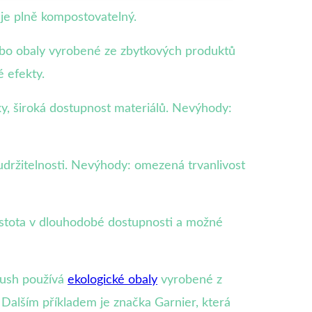
 je plně kompostovatelný.
 nebo obaly vyrobené ze zbytkových produktů
é efekty.
y, široká dostupnost materiálů. Nevýhody:
udržitelnosti. Nevýhody: omezená trvanlivost
ejistota v dlouhodobé dostupnosti a možné
Lush používá
ekologické obaly
vyrobené z
 Dalším příkladem je značka Garnier, která