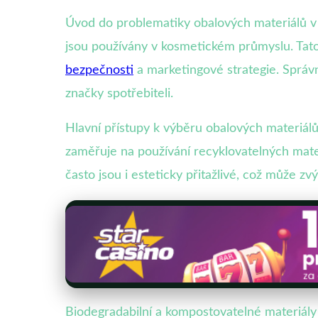
Úvod do problematiky obalových materiálů v
jsou používány v kosmetickém průmyslu. Tato t
bezpečnosti
a marketingové strategie. Správn
značky spotřebiteli.
Hlavní přístupy k výběru obalových materiál
zaměřuje na používání recyklovatelných materi
často jsou i esteticky přitažlivé, což může zv
Biodegradabilní a kompostovatelné materiál