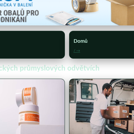
Domů
/ →
fických průmyslových odvětvích