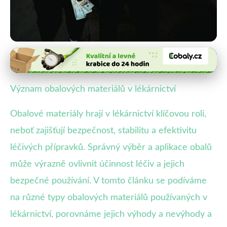
Obaly ve specifických průmyslových odvětvích
Jak Obal Ovlivňuje Léčiva: Rozbor
Význam obalových materiálů v lékárnictví
Materiálů v Lékárnictví
Obalové materiály hrají v lékárnictví klíčovou roli,
31. 7. 2025
· 4 min čtení · Autor: Lukáš Pavliš
neboť zajišťují bezpečnost, stabilitu a efektivitu
léčivých přípravků. Správný výběr a aplikace obalů
může výrazně ovlivnit účinnost léčiv a jejich
bezpečné používání. V tomto článku se podíváme
na různé typy obalových materiálů používaných v
lékárnictví, porovnáme jejich výhody a nevýhody a