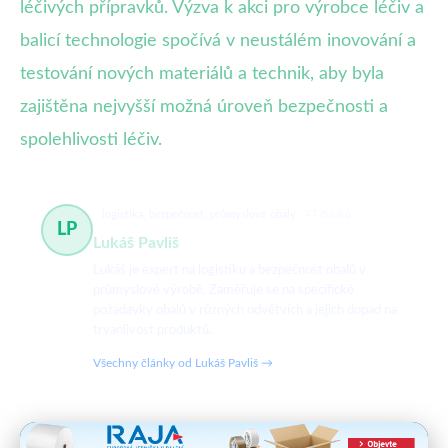
léčivých přípravků. Výzva k akci pro výrobce léčiv a
balicí technologie spočívá v neustálém inovování a
testování nových materiálů a technik, aby byla
zajištěna nejvyšší možná úroveň bezpečnosti a
spolehlivosti léčiv.
logistika, bezpečnost, průmyslové obaly
47 článků
LP
Lukáš Pavliš
Lukáš je expert na logistiku a bezpečnost obalů v
průmyslové výrobě. Zaměřuje se na specifické
požadavky obalů v různých odvětvích a jejich dopad na
trvanlivost produktů.
Všechny články od Lukáš Pavliš →