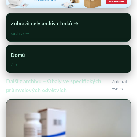
Zobrazit celý archiv článků →
/archiv/ →
Domů
/ →
Další z archivu – Obaly ve specifických
Zobrazit
vše →
průmyslových odvětvích