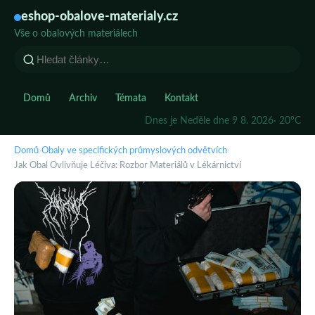
eshop-obalove-materialy.cz
Vše o obalových materiálech
Domů
Archiv
Témata
Kontakt
Dnes je Neděle dne 9 8. 2026
· 20°C
Domů
›
Obaly ve specifických průmyslových odvětvích
›
Jak Obal Ovlivňuje Léčiva: Rozbor Materiálů v Lékárnictví