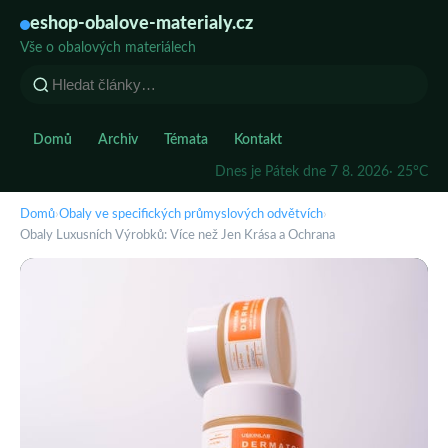
eshop-obalove-materialy.cz
Vše o obalových materiálech
Domů
Archiv
Témata
Kontakt
Dnes je Pátek dne 7 8. 2026
· 25°C
Domů
›
Obaly ve specifických průmyslových odvětvích
›
Obaly Luxusních Výrobků: Více než Jen Krása a Ochrana