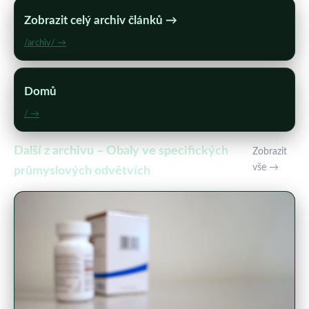
Zobrazit celý archiv článků →
/archiv/ →
Domů
/ →
Další z archivu – Obaly ve specifických
Zobrazit
vše →
průmyslových odvětvích