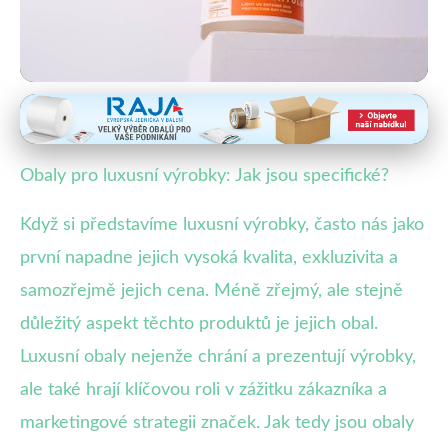
Obaly ve specifických průmyslových odvětvích
Obaly Luxusních Výrobků: Více
Obaly pro luxusní výrobky: Jak jsou specifické?
než Jen Krása a Ochrana
Když si představíme luxusní výrobky, často nás jako
29. 1. 2026
· 4 min čtení · Autor: Lukáš Pavliš
první napadne jejich vysoká kvalita, exkluzivita a
samozřejmě jejich cena. Méně zřejmý, ale stejně
důležitý aspekt těchto produktů je jejich obal.
Luxusní obaly nejenže chrání a prezentují výrobky,
ale také hrají klíčovou roli v zážitku zákazníka a
marketingové strategii značek. Jak tedy jsou obaly