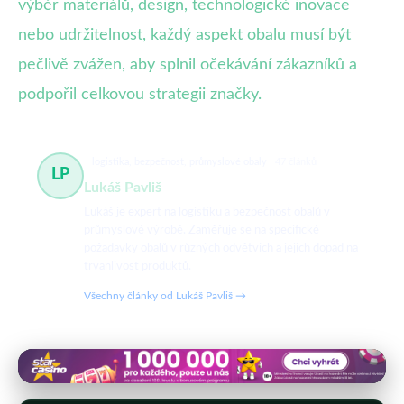
výběr materiálů, design, technologické inovace
nebo udržitelnost, každý aspekt obalu musí být
pečlivě zvážen, aby splnil očekávání zákazníků a
podpořil celkovou strategii značky.
logistika, bezpečnost, průmyslové obaly
47 článků
LP
Lukáš Pavliš
Lukáš je expert na logistiku a bezpečnost obalů v
průmyslové výrobě. Zaměřuje se na specifické
požadavky obalů v různých odvětvích a jejich dopad na
trvanlivost produktů.
Všechny články od Lukáš Pavliš →