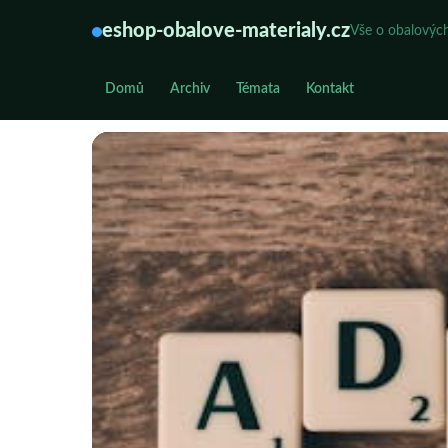
eshop-obalove-materialy.cz
Vše o obalových
Domů
Archiv
Témata
Kontakt