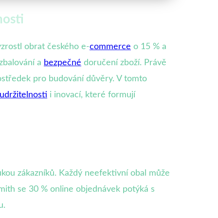
nosti
zrostl obrat českého e-
commerce
o 15 % a
ozbalování a
bezpečné
doručení zboží. Právě
středek pro budování důvěry. V tomto
udržitelnosti
i inovací, které formují
ukou zákazníků. Každý neefektivní obal může
mith se 30 % online objednávek potýká s
u.