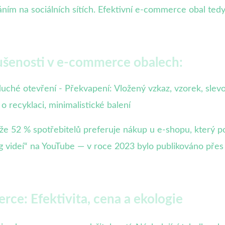
váním na sociálních sítích. Efektivní e-commerce obal te
ušenosti v e-commerce obalech:
uché otevření - Překvapení: Vložený vzkaz, vzorek, slev
o recyklaci, minimalistické balení
že 52 % spotřebitelů preferuje nákup u e-shopu, který p
ng videí“ na YouTube — v roce 2023 bylo publikováno přes 2
ce: Efektivita, cena a ekologie