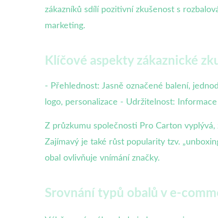
zákazníků sdílí pozitivní zkušenost s rozbalo
marketing.
Klíčové aspekty zákaznické zk
- Přehlednost: Jasně označené balení, jednod
logo, personalizace - Udržitelnost: Informace 
Z průzkumu společnosti Pro Carton vyplývá, 
Zajímavý je také růst popularity tzv. „unboxi
obal ovlivňuje vnímání značky.
Srovnání typů obalů v e-commer