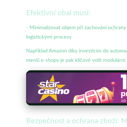
Efektivní obal musí:
- Minimalizovat objem při zachování ochrany
logistickými procesy
Například Amazon díky investicím do automati
menší e-shopy je pak klíčové volit modulární 
Bezpečnost a ochrana zboží: M