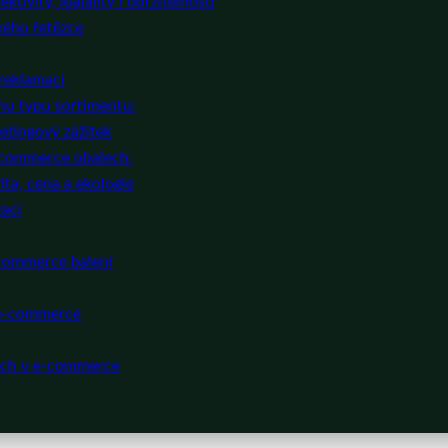
tivity, loajality i udržitelnosti
kého řetězce
reklamací
nu typu sortimentu:
etingový zážitek
e-commerce obalech:
ta, cena a ekologie
zaci
-commerce balení
 e-commerce
pěch v e-commerce