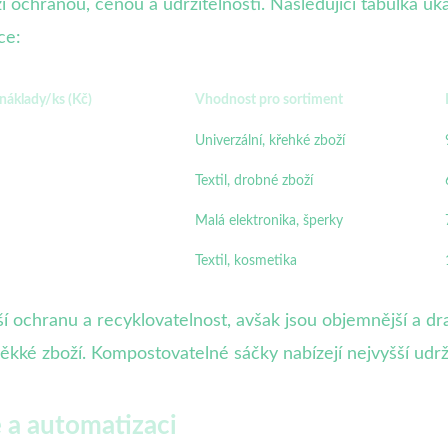
chranou, cenou a udržitelností. Následující tabulka ukaz
ce:
náklady/ks (Kč)
Vhodnost pro sortiment
Univerzální, křehké zboží
Textil, drobné zboží
Malá elektronika, šperky
Textil, kosmetika
ší ochranu a recyklovatelnost, avšak jsou objemnější a dr
ké zboží. Kompostovatelné sáčky nabízejí nejvyšší udržit
e a automatizaci