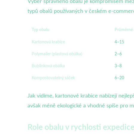
Výběr správného obalu je kompromisem mezi o
typů obalů používaných v českém e-commer
Typ obalu
Průměrné 
Kartonová krabice
4–15
Polymailer (plastová obálka)
2–6
Bublinková obálka
3–8
Kompostovatelný sáček
6–20
Jak vidíme, kartonové krabice nabízejí nejlep
avšak méně ekologické a vhodné spíše pro měk
Role obalu v rychlosti expedic