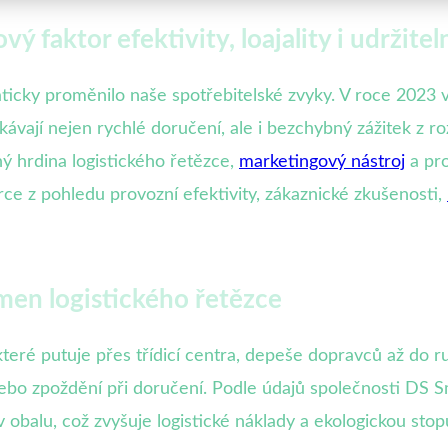
 faktor efektivity, loajality i udržitel
icky proměnilo naše spotřebitelské zvyky. V roce 2023 v
kávají nejen rychlé doručení, ale i bezchybný zážitek z r
ný hrdina logistického řetězce,
marketingový nástroj
a pro
ce z pohledu provozní efektivity, zákaznické zkušenosti,
men logistického řetězce
ré putuje přes třídicí centra, depeše dopravců až do r
ebo zpoždění při doručení. Podle údajů společnosti DS S
alu, což zvyšuje logistické náklady a ekologickou stop