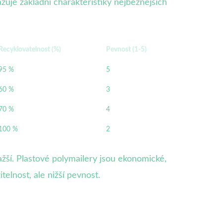
uje základní charakteristiky nejběžnějších
Recyklovatelnost (%)
Pevnost (1-5)
95 %
5
60 %
3
70 %
4
100 %
2
ažší. Plastové polymailery jsou ekonomické,
elnost, ale nižší pevnost.