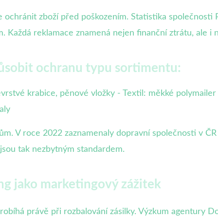
 ochránit zboží před poškozením. Statistika společnosti 
Každá reklamace znamená nejen finanční ztrátu, ale i n
ůsobit ochranu typu sortimentu:
cevrstvé krabice, pěnové vložky - Textil: měkké polymailer
aly
ivům. V roce 2022 zaznamenaly dopravní společnosti v ČR
y jsou tak nezbytným standardem.
g jako marketingový zážitek
robíhá právě při rozbalování zásilky. Výzkum agentury D