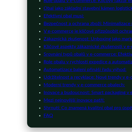
Role obalů v e-commerce: Klíčový faktor efek
Obal jako základní stavební kámen logistic
Efektivní obal musí:
Bezpečnost a ochrana zboží: Minimalizace 
V e-commerce je klíčové přizpůsobit ochra
Zákaznická zkušenost: Unboxing jako mark
Klíčové aspekty zákaznické zkušenosti v 
Srovnání typů obalů v e-commerce: Efektivi
Role obalu v rychlosti expedice a automati
Automatizace balení přináší řadu výhod:
Udržitelnost a recyklace: Nové trendy v e
Moderní trendy v e-commerce obalech:
Inovace a budoucnost: Smart packaging v
Mezi nejnovější inovace patří:
Shrnutí: Co znamená kvalitní obal pro ús
FAQ