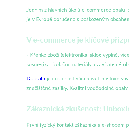
Jedním z hlavních úkolů e-commerce obalu je
je v Evropě doručeno s poškozeným obsahem. 
V e-commerce je klíčové přizp
- Křehké zboží (elektronika, sklo): výplně, ví
kosmetika: izolační materiály, uzavíratelné ob
Důležitá
je i odolnost vůči povětrnostním vl
znečištěné zásilky. Kvalitní voděodolné obal
Zákaznická zkušenost: Unboxin
První fyzický kontakt zákazníka s e-shopem p