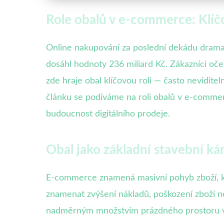
Role obalů v e-commerce: Klíčový
Online nakupování za poslední dekádu dramat
dosáhl hodnoty 236 miliard Kč. Zákazníci oče
zde hraje obal klíčovou roli — často neviditel
článku se podíváme na roli obalů v e-commer
budoucnost digitálního prodeje.
Obal jako základní stavební ká
E-commerce znamená masivní pohyb zboží, kte
znamenat zvýšení nákladů, poškození zboží n
nadměrným množstvím prázdného prostoru v ob