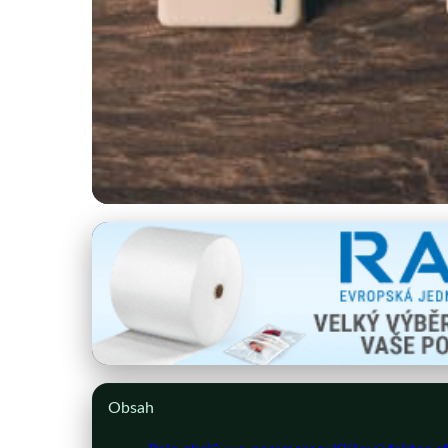
eshop-obalove-materialy.cz
Jak Obaly Ovlivňují
27. 3. 2026
· 9 min čtení · Autor: Jan Blažek
Obsah