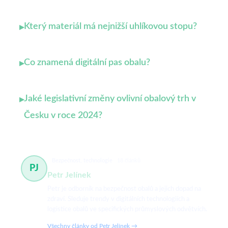
Který materiál má nejnižší uhlíkovou stopu?
▸
Co znamená digitální pas obalu?
▸
Jaké legislativní změny ovlivní obalový trh v
▸
Česku v roce 2024?
Bezpečnost, technologie
18 článků
PJ
Petr Jelínek
Petr je odborník na bezpečnost obalů a jejich dopad na
zdraví. Sleduje trendy v digitálních technologiích a
logistice obalů ve specifických průmyslových odvětvích.
Všechny články od Petr Jelínek →