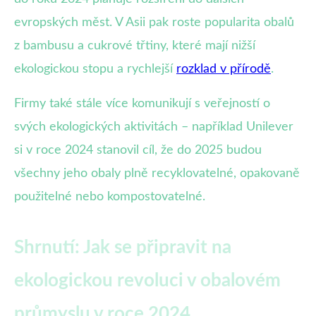
evropských měst. V Asii pak roste popularita obalů
z bambusu a cukrové třtiny, které mají nižší
ekologickou stopu a rychlejší
rozklad v přírodě
.
Firmy také stále více komunikují s veřejností o
svých ekologických aktivitách – například Unilever
si v roce 2024 stanovil cíl, že do 2025 budou
všechny jeho obaly plně recyklovatelné, opakovaně
použitelné nebo kompostovatelné.
Shrnutí: Jak se připravit na
ekologickou revoluci v obalovém
průmyslu v roce 2024