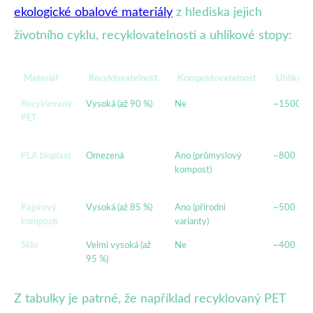
ekologické obalové materiály
z hlediska jejich
životního cyklu, recyklovatelnosti a uhlíkové stopy:
Materiál
Recyklovatelnost
Kompostovatelnost
Uhlíková
Recyklovaný
Vysoká (až 90 %)
Ne
~1500
PET
PLA bioplast
Omezená
Ano (průmyslový
~800
kompost)
Papírový
Vysoká (až 85 %)
Ano (přírodní
~500
kompozit
varianty)
Sklo
Velmi vysoká (až
Ne
~400
95 %)
Z tabulky je patrné, že například recyklovaný PET