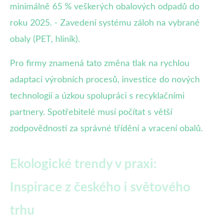
minimálně 65 % veškerých obalových odpadů do
roku 2025. - Zavedení systému záloh na vybrané
obaly (PET, hliník).
Pro firmy znamená tato změna tlak na rychlou
adaptaci výrobních procesů, investice do nových
technologií a úzkou spolupráci s recyklačními
partnery. Spotřebitelé musí počítat s větší
zodpovědností za správné třídění a vracení obalů.
Ekologické trendy v praxi:
Inspirace z českého i světového
trhu