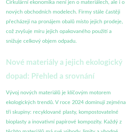
Cirkulární ekonomika není jen o materiálech, ale i o
nových obchodních modelech. Firmy stále častěji
přecházejí na pronájem obalů místo jejich prodeje,
což zvyšuje míru jejich opakovaného použití a
snižuje celkový objem odpadu.
Nové materiály a jejich ekologický
dopad: Přehled a srovnání
Vývoj nových materiálů je klíčovým motorem
ekologických trendů. V roce 2024 dominují zejména
tři skupiny: recyklované plasty, kompostovatelné
bioplasty a inovativní papírové kompozity. Každý z
těchto materiálů má své výhody, limity a vhodné