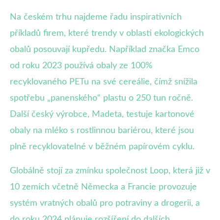
Na českém trhu najdeme řadu inspirativních
příkladů firem, které trendy v oblasti ekologických
obalů posouvají kupředu. Například značka Emco
od roku 2023 používá obaly ze 100%
recyklovaného PETu na své cereálie, čímž snížila
spotřebu „panenského“ plastu o 250 tun ročně.
Další český výrobce, Madeta, testuje kartonové
obaly na mléko s rostlinnou bariérou, které jsou
plně recyklovatelné v běžném papírovém cyklu.
Globálně stojí za zmínku společnost Loop, která již v
10 zemích včetně Německa a Francie provozuje
systém vratných obalů pro potraviny a drogerii, a
do roku 2024 plánuje rozšíření do dalších