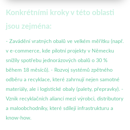
Konkrétními kroky v této oblasti
jsou zejména:
- Zavádění vratných obalů ve velkém měřítku (např.
v e-commerce, kde pilotní projekty v Německu
snížily spotřebu jednorázových obalů o 30 %
během 18 měsíců). - Rozvoj systémů zpětného
odběru a recyklace, které zahrnují nejen samotné
materiály, ale i logistické obaly (palety, přepravky). -
Vznik recyklačních aliancí mezi výrobci, distributory
a maloobchodníky, které sdílejí infrastrukturu a
know-how.