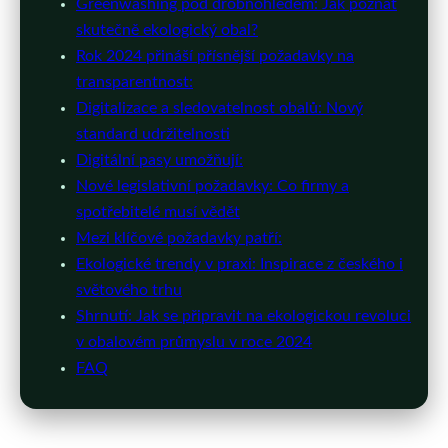
Greenwashing pod drobnohledem: Jak poznat
skutečně ekologický obal?
Rok 2024 přináší přísnější požadavky na
transparentnost:
Digitalizace a sledovatelnost obalů: Nový
standard udržitelnosti
Digitální pasy umožňují:
Nové legislativní požadavky: Co firmy a
spotřebitelé musí vědět
Mezi klíčové požadavky patří:
Ekologické trendy v praxi: Inspirace z českého i
světového trhu
Shrnutí: Jak se připravit na ekologickou revoluci
v obalovém průmyslu v roce 2024
FAQ