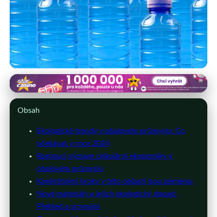
eshop-obalove-materialy.cz
2024: Trendy v ekologických
Obsah
obalech a jejich dopad na průmysl
Ekologické trendy v obalovém průmyslu: Co
očekávat v roce 2024
28. 6. 2026
· 10 min čtení · Autor: Petr Jelínek
Rostoucí význam cirkulární ekonomiky v
obalovém průmyslu
Konkrétními kroky v této oblasti jsou zejména:
Nové materiály a jejich ekologický dopad:
Přehled a srovnání