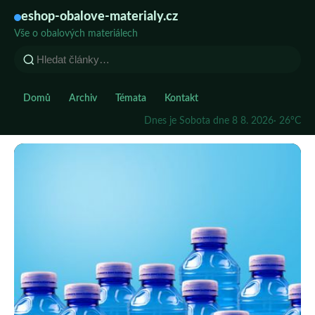
eshop-obalove-materialy.cz
Vše o obalových materiálech
Domů
Archiv
Témata
Kontakt
Dnes je Sobota dne 8 8. 2026
· 26°C