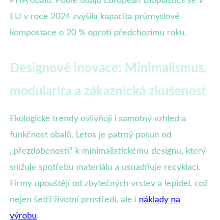
PHA obalů. Podle údajů European Bioplastics se v
EU v roce 2024 zvýšila kapacita průmyslové
kompostace o 20 % oproti předchozímu roku.
Designové inovace: Minimalismus,
modularita a zákaznická zkušenost
Ekologické trendy ovlivňují i samotný vzhled a
funkčnost obalů. Letos je patrný posun od
„přezdobenosti“ k minimalistickému designu, který
snižuje spotřebu materiálu a usnadňuje recyklaci.
Firmy upouštějí od zbytečných vrstev a lepidel, což
nejen šetří životní prostředí, ale i
náklady na
výrobu
.