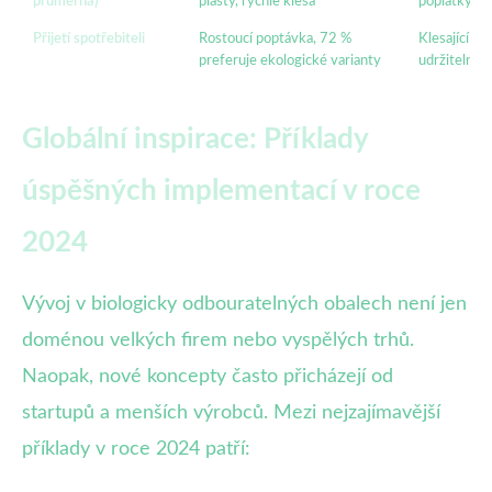
průměrná)
plasty, rychle klesá
poplatky za 
Přijetí spotřebiteli
Rostoucí poptávka, 72 %
Klesající zá
preferuje ekologické varianty
udržitelnost
Globální inspirace: Příklady
úspěšných implementací v roce
2024
Vývoj v biologicky odbouratelných obalech není jen
doménou velkých firem nebo vyspělých trhů.
Naopak, nové koncepty často přicházejí od
startupů a menších výrobců. Mezi nejzajímavější
příklady v roce 2024 patří: