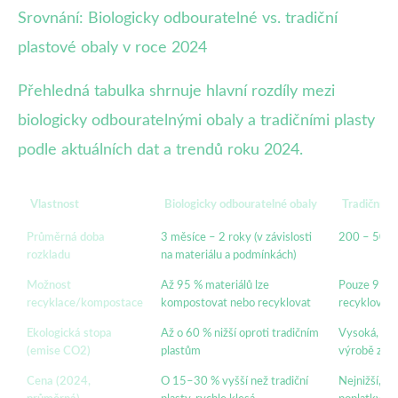
Srovnání: Biologicky odbouratelné vs. tradiční
plastové obaly v roce 2024
Přehledná tabulka shrnuje hlavní rozdíly mezi
biologicky odbouratelnými obaly a tradičními plasty
podle aktuálních dat a trendů roku 2024.
Vlastnost
Biologicky odbouratelné obaly
Tradiční pl
Průměrná doba
3 měsíce – 2 roky (v závislosti
200 – 500 
rozkladu
na materiálu a podmínkách)
Možnost
Až 95 % materiálů lze
Pouze 9 % j
recyklace/kompostace
kompostovat nebo recyklovat
recyklován
Ekologická stopa
Až o 60 % nižší oproti tradičním
Vysoká, záv
(emise CO2)
plastům
výrobě z ro
Cena (2024,
O 15–30 % vyšší než tradiční
Nejnižší, al