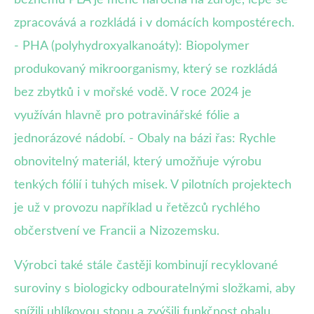
zpracovává a rozkládá i v domácích kompostérech.
- PHA (polyhydroxyalkanoáty): Biopolymer
produkovaný mikroorganismy, který se rozkládá
bez zbytků i v mořské vodě. V roce 2024 je
využíván hlavně pro potravinářské fólie a
jednorázové nádobí. - Obaly na bázi řas: Rychle
obnovitelný materiál, který umožňuje výrobu
tenkých fólií i tuhých misek. V pilotních projektech
je už v provozu například u řetězců rychlého
občerstvení ve Francii a Nizozemsku.
Výrobci také stále častěji kombinují recyklované
suroviny s biologicky odbouratelnými složkami, aby
snížili uhlíkovou stopu a zvýšili funkčnost obalu.