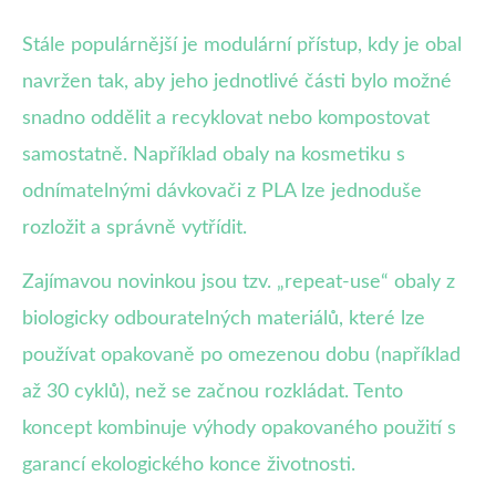
Stále populárnější je modulární přístup, kdy je obal
navržen tak, aby jeho jednotlivé části bylo možné
snadno oddělit a recyklovat nebo kompostovat
samostatně. Například obaly na kosmetiku s
odnímatelnými dávkovači z PLA lze jednoduše
rozložit a správně vytřídit.
Zajímavou novinkou jsou tzv. „repeat-use“ obaly z
biologicky odbouratelných materiálů, které lze
používat opakovaně po omezenou dobu (například
až 30 cyklů), než se začnou rozkládat. Tento
koncept kombinuje výhody opakovaného použití s
garancí ekologického konce životnosti.