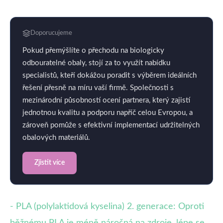
Doporucujeme
Pokud přemýšlíte o přechodu na biologicky
odbouratelné obaly, stojí za to využít nabídku
specialistů, kteří dokážou poradit s výběrem ideálních
řešení přesně na míru vaší firmě. Společnosti s
mezinárodní působností ocení partnera, který zajistí
jednotnou kvalitu a podporu napříč celou Evropou, a
zároveň pomůže s efektivní implementací udržitelných
obalových materiálů.
Zjistit více
- PLA (polylaktidová kyselina) 2. generace: Oproti
běžnému PLA je méně náročná na zdroje, lépe se