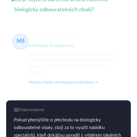
▸
biologicky odbouratelných obalů?
Udržitelnost, ekologie
28 článků
MS
Michaela Svobodová
Michaela se věnuje udržitelnosti a ekologii obalů s
důrazem na inovace v materiálech a recyklaci. Má
dlouholeté zkušenosti v udržitelném obalovém
průmyslu.
Všechny články od Michaela Svobodová →
Doporucujeme
Pokud přemýšlíte o přechodu na biologicky
odbouratelné obaly, stojí za to využít nabídku
specialistů, kteří dokážou poradit s výběrem ideálních