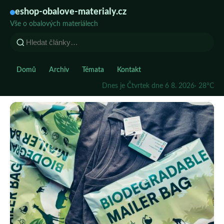
eshop-obalove-materialy.cz
Vše o obalových materiálech
Domů
Archiv
Témata
Kontakt
Dnes je Čtvrtek dne 6 8. 2026
· 28°C