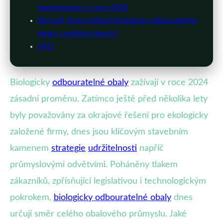
implementací v roce 2024
Shrnutí: Kam směřují biologicky odbouratelné
obaly v příštích letech?
FAQ
Biologicky
odbouratelné obaly
zažívají v roce 2024
zásadní proměnu. Zatímco ještě před několika lety
byly považovány za okrajové řešení pro ekologicky
založené firmy, dnes jsou klíčovým stavebním
kamenem
strategie
udržitelnosti
napříč
průmyslovými odvětvími. Poháněny tlakem
zákazníků, zpřísňující legislativou i technologickým
pokrokem,
biologicky odbouratelné obaly
dnes
určují směr celého obalového průmyslu. Jaké