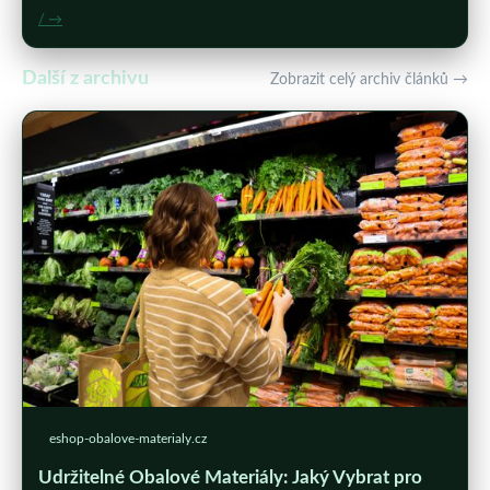
/ →
Další z archivu
Zobrazit celý archiv článků →
eshop-obalove-materialy.cz
Udržitelné Obalové Materiály: Jaký Vybrat pro