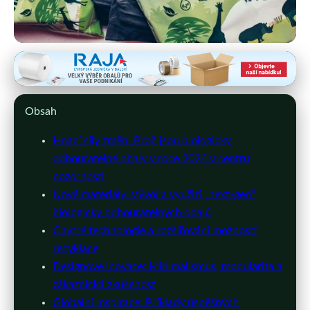
eshop-obalove-materialy.cz
Biologicky odbouratelné obaly:
Obsah
Revoluce v udržitelnosti 2024
Hnací síly změn: Proč jsou biologicky
30. 6. 2026
· 9 min čtení · Autor: Michaela Svobodová
odbouratelné obaly v roce 2024 v centru
pozornosti
Nové materiály: Vývoj a využití „next-gen“
biologicky odbouratelných obalů
Chytré technologie a rozšiřování možností
recyklace
Designové inovace: Minimalismus, modularita a
zákaznická zkušenost
Globální inspirace: Příklady úspěšných