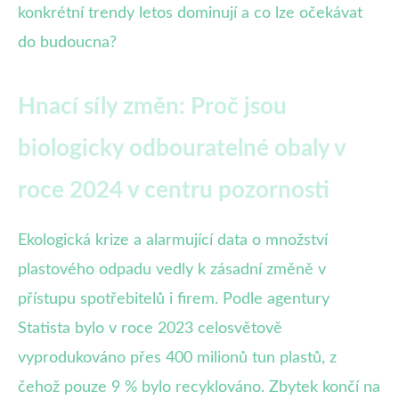
konkrétní trendy letos dominují a co lze očekávat
do budoucna?
Hnací síly změn: Proč jsou
biologicky odbouratelné obaly v
roce 2024 v centru pozornosti
Ekologická krize a alarmující data o množství
plastového odpadu vedly k zásadní změně v
přístupu spotřebitelů i firem. Podle agentury
Statista bylo v roce 2023 celosvětově
vyprodukováno přes 400 milionů tun plastů, z
čehož pouze 9 % bylo recyklováno. Zbytek končí na