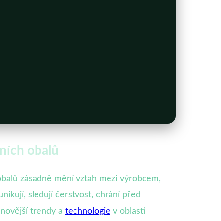
tních obalů
ch obalů zásadně mění vztah mezi výrobcem,
kují, sledují čerstvost, chrání před
jnovější trendy a
technologie
v oblasti