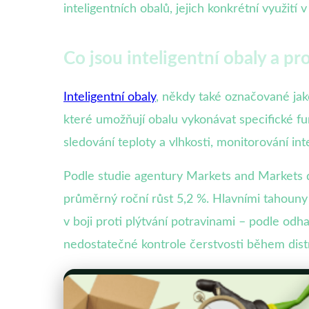
inteligentních obalů, jejich konkrétní využití 
Co jsou inteligentní obaly a pr
Inteligentní obaly
, někdy také označované jak
které umožňují obalu vykonávat specifické fu
sledování teploty a vlhkosti, monitorování in
Podle studie agentury Markets and Markets do
průměrný roční růst 5,2 %. Hlavními tahouny js
v boji proti plýtvání potravinami – podle odh
nedostatečné kontrole čerstvosti během dist