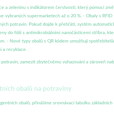
e a zeleninu s indikátorem čerstvosti, který pomocí změn
 ve vybraných supermarketech až o 20 %. - Obaly s RFID či
ch potravin. Pokud dojde k přehřátí, systém automaticky
 do fólií s antimikrobiálními nanočásticemi stříbra, které
ům. - Nové typy obalů s QR kódem umožňují spotřebitelů
 a recyklace.
tu potravin, zamezit zbytečnému vyhazování a zároveň nab
ntních obalů na potraviny
igentních obalů, přinášíme srovnávací tabulku základních r