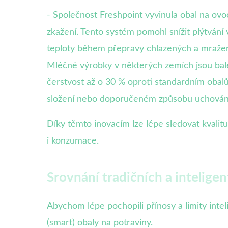
- Společnost Freshpoint vyvinula obal na ovoc
zkažení. Tento systém pomohl snížit plýtvání
teploty během přepravy chlazených a mražený
Mléčné výrobky v některých zemích jsou baleny
čerstvost až o 30 % oproti standardním obal
složení nebo doporučeném způsobu uchování
Díky těmto inovacím lze lépe sledovat kvali
i konzumace.
Srovnání tradičních a intelige
Abychom lépe pochopili přínosy a limity intel
(smart) obaly na potraviny.