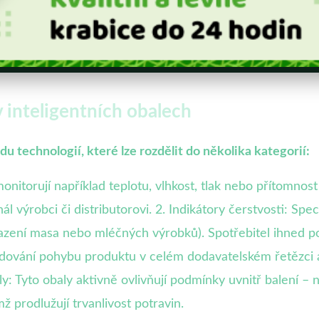
 inteligentních obalech
du technologií, které lze rozdělit do několika kategorií:
onitorují například teplotu, vlhkost, tlak nebo přítomnost
ál výrobci či distributorovi. 2. Indikátory čerstvosti: Sp
 kazení masa nebo mléčných výrobků). Spotřebitel ihned p
dování pohybu produktu v celém dodavatelském řetězci a 
ly: Tyto obaly aktivně ovlivňují podmínky uvnitř balení – 
mž prodlužují trvanlivost potravin.