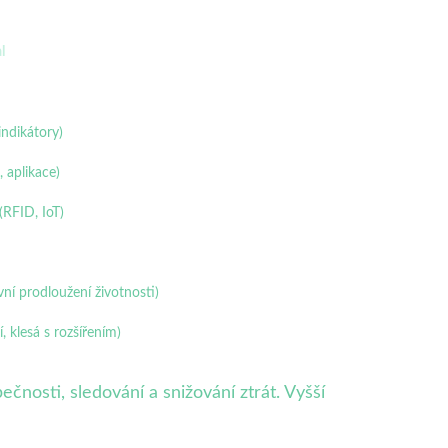
l
indikátory)
aplikace)
(RFID, IoT)
ní prodloužení životnosti)
í, klesá s rozšířením)
čnosti, sledování a snižování ztrát. Vyšší