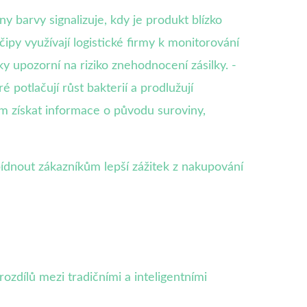
y barvy signalizuje, kdy je produkt blízko
py využívají logistické firmy k monitorování
 upozorní na riziko znehodnocení zásilky. -
 potlačují růst bakterií a prodlužují
m získat informace o původu suroviny,
ídnout zákazníkům lepší zážitek z nakupování
ozdílů mezi tradičními a inteligentními