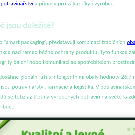
v
potravinářství
a přínosy pro zákazníky i výrobce.
oč jsou důležité?
o “smart packaging”, představují kombinaci tradičních
oba
nkce nad rámec běžné ochrany produktu. Tyto funkce zahr
tegrity balení nebo komunikaci se spotřebitelem prostředn
sáhne globální trh s inteligentními obaly hodnoty 26,7 m
ou potravinářství, farmacie a logistika. V potravinářském 
adů se totiž až třetina vyrobených potravin na světě každ
ribuce.