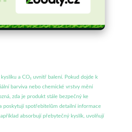
 kyslíku a CO₂ uvnitř balení. Pokud dojde k
eciální barviva nebo chemické vrstvy mění
ozná, zda je produkt stále bezpečný ke
poskytují spotřebitelům detailní informace
například absorbují přebytečný kyslík, uvolňují