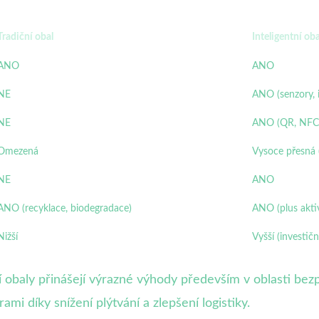
Tradiční obal
Inteligentní oba
ANO
ANO
NE
ANO (senzory, 
NE
ANO (QR, NFC, 
Omezená
Vysoce přesná 
NE
ANO
ANO (recyklace, biodegradace)
ANO (plus aktiv
Nižší
Vyšší (investičn
 obaly přinášejí výrazné výhody především v oblasti bezpe
i díky snížení plýtvání a zlepšení logistiky.