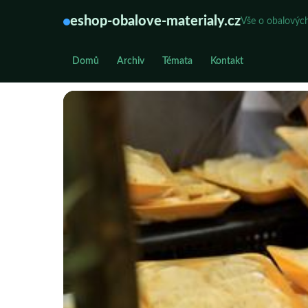
eshop-obalove-materialy.cz
Vše o obalových
Domů
Archiv
Témata
Kontakt