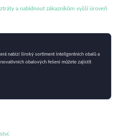
ztráty a nabídnout zákazníkům vyšší úroveň
rá nabízí široký sortiment inteligentních obalů a
novativních obalových řešení můžete zajistit
tví.