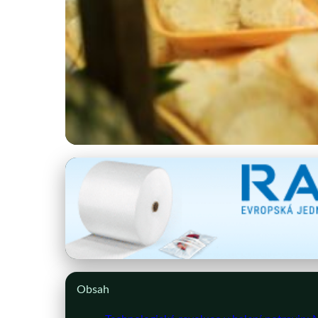
eshop-obalove-materialy.cz
Inteligentní obaly: 
27. 6. 2026
· 10 min čtení · Autor: Kristýna Malá
Obsah