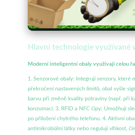
Hlavní technologie využívané v
Moderní inteligentní obaly využívají celou řa
1. Senzorové obaly: Integrují senzory, které m
překročení nastavených limitů, obal vyšle sign
barvu při změně kvality potraviny (např. při
konzumaci. 3. RFID a NFC čipy: Umožňují sle
po přiložení chytrého telefonu. 4. Aktivní oba
antimikrobiální látky nebo regulují vlhkost, čí