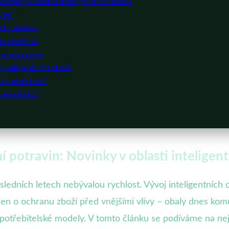
ovinky v oblasti inteligentních obalů
ité?
ích obalech
ravinářství
 na potraviny
nteligentních obalů
ndy očekávat?
ravinářství?
í potravin: Novinky v oblasti inteligen
posledních letech nebývalou rychlost. Vývoj inteligentní
n o ochranu zboží před vnějšími vlivy – obaly dnes komuni
potřebitelské modely. V tomto článku se podíváme na ne