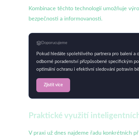
Kombinace těchto technologií umožňuje výrob
bezpečnosti a informovanosti.
Doporucujeme
Pokud hledáte spolehlivého partnera pro balení a o
odborné poradenství přizpůsobené specifickým potř
optimální ochranu i efektivní sledování potravin b
Zjistit více
Praktické využití inteligentníc
V praxi už dnes najdeme řadu konkrétních přík