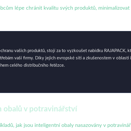
cům lépe chránit kvalitu svých produktů, minimalizovat 
chranu vašich produktů, stojí za to vyzkoušet nabídku RAJAPACK, kte
ebám vaší firmy. Díky jejich evropské síti a zkušenostem v oblasti i
ěhem celého distribučního řetězce.
h obalů v potravinářství
ladů, jak jsou inteligentní obaly nasazovány v potravinářs