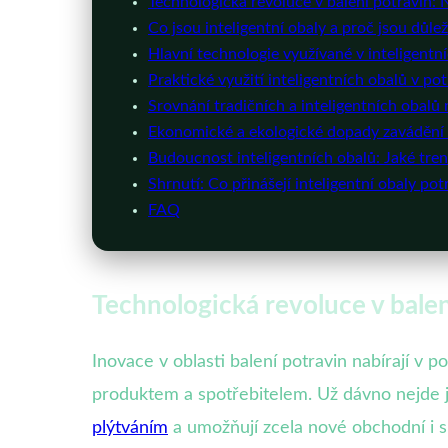
Technologická revoluce v balení potravin: N
Co jsou inteligentní obaly a proč jsou důlež
Hlavní technologie využívané v inteligentn
Praktické využití inteligentních obalů v pot
Srovnání tradičních a inteligentních obalů
Ekonomické a ekologické dopady zavádění i
Budoucnost inteligentních obalů: Jaké tre
Shrnutí: Co přinášejí inteligentní obaly pot
FAQ
Technologická revoluce v balen
Inovace v oblasti balení potravin nabírají v 
produktem a spotřebitelem. Už dávno nejde je
plýtváním
a umožňují zcela nové obchodní i s