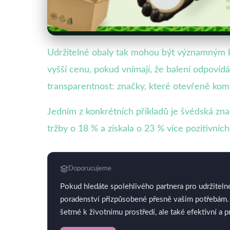
Udržitelné obaly tak mohou být významným ko
vyšší cenu, pokud vnímají, že balení odpovídá 
transparentnost: značky, které otevřeně kom
Jedním z konkrétních příkladů je švédská zn
tržby o 18 % a získala o 23 % více pozitivních
Doporucujeme
Pokud hledáte spolehlivého partnera pro udržiteln
poradenství přizpůsobené přesně vašim potřebám. 
šetrné k životnímu prostředí, ale také efektivní a p