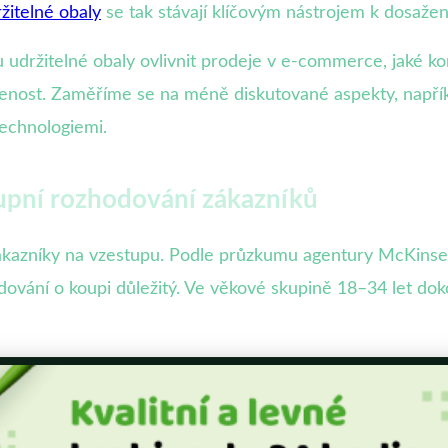
žitelné obaly
se tak stávají klíčovým nástrojem k dosažení
držitelné obaly ovlivnit prodeje v e-commerce, jaké konk
šenost. Zaměříme se na méně diskutované aspekty, napříkl
technologiemi.
kupní rozhodování zákazníků
 zákazníky na vzestupu. Podle průzkumu agentury McKins
odování o koupi důležitý. Ve věkové skupině 18–34 let do