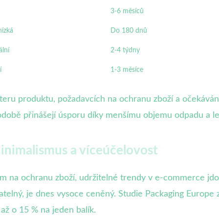
3-6 měsíců
nízká
Do 180 dnů
lní
2-4 týdny
í
1-3 měsíce
teru produktu, požadavcích na ochranu zboží a očekávání
odobě přinášejí úsporu díky menšímu objemu odpadu a lep
inimalismus a víceúčelovost
m na ochranu zboží, udržitelné trendy v e-commerce jdou
atelný, je dnes vysoce ceněný. Studie Packaging Europe z
až o 15 % na jeden balík.