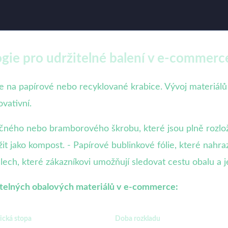
ogie pro udržitelné balení v e-commerc
a papírové nebo recyklované krabice. Vývoj materiálů a
ovativní.
uřičného nebo bramborového škrobu, které jsou plně rozlo
t jako kompost. - Papírové bublinkové fólie, které nahrazu
ech, které zákazníkovi umožňují sledovat cestu obalu a j
žitelných obalových materiálů v e-commerce:
ická stopa
Doba rozkladu