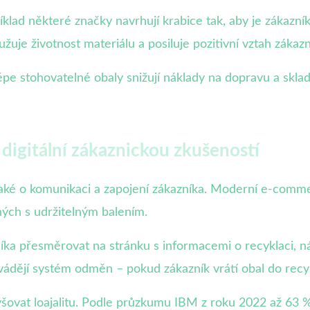
klad některé značky navrhují krabice tak, aby je zákazník
užuje životnost materiálu a posiluje pozitivní vztah zákaz
 lépe stohovatelné obaly snižují náklady na dopravu a skla
 digitální zákaznickou zkušeností
 také o komunikaci a zapojení zákazníka. Moderní e-comme
ených s udržitelným balením.
ka přesměrovat na stránku s informacemi o recyklaci, n
ádějí systém odměn – pokud zákazník vrátí obal do recykl
ovat loajalitu. Podle průzkumu IBM z roku 2022 až 63 %