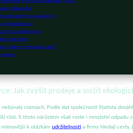
t prodeje a snížit ekologickou stopu
ování zákazníků
žitelné balení v e-commerce
 a víceúčelovost
ákaznickou zkušeností
eje a ekologii
e: Jaké trendy nás čekají?
ommerce
e: Jak zvýšit prodeje a snížit ekologi
 nebývalý rozmach. Podle dat společnosti Statista dosáhly
ší růst. S tímto nárůstem však roste i množství odpadu 
e vnímavější k otázkám
udržitelnosti
a firmy hledají cesty, 