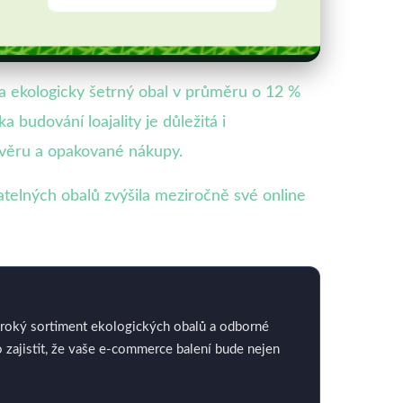
a ekologicky šetrný obal v průměru o 12 %
 budování loajality je důležitá i
ůvěru a opakované nákupy.
telných obalů zvýšila meziročně své online
široký sortiment ekologických obalů a odborné
zajistit, že vaše e-commerce balení bude nejen