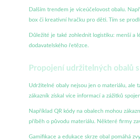
Dalším trendem je víceúčelovost obalu. Napří
box či kreativní hračku pro děti. Tím se prodl
Důležité je také zohlednit logistiku: menší a
dodavatelského řetězce.
Propojení udržitelných obalů s
Udržitelné obaly nejsou jen o materiálu, ale
zákazník získal více informací a zážitků spoj
Například QR kódy na obalech mohou zákazní
příběh o původu materiálu. Některé firmy zav
Gamifikace a edukace skrze obal pomáhá zvyš