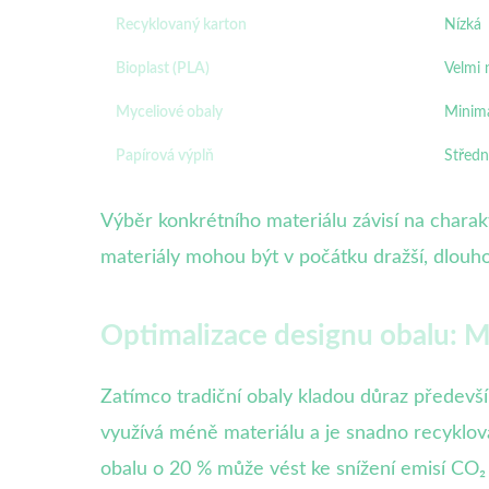
Recyklovaný karton
Nízká
Bioplast (PLA)
Velmi 
Myceliové obaly
Minimá
Papírová výplň
Středn
Výběr konkrétního materiálu závisí na charak
materiály mohou být v počátku dražší, dlouh
Optimalizace designu obalu: M
Zatímco tradiční obaly kladou důraz předevší
využívá méně materiálu a je snadno recyklov
obalu o 20 % může vést ke snížení emisí CO₂ 