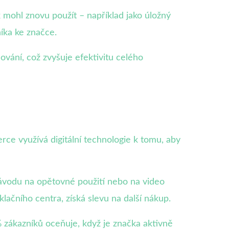
 mohl znovu použít – například jako úložný
níka ke značce.
dování, což zvyšuje efektivitu celého
rce využívá digitální technologie k tomu, aby
ávodu na opětovné použití nebo na video
ačního centra, získá slevu na další nákup.
 zákazníků oceňuje, když je značka aktivně