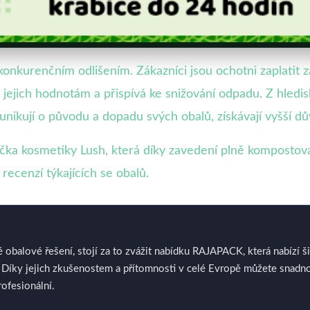
nkurenčním odlišením. Zákazníci jsou ochotni zaplatit z
jejich hodnotám a přispívá ke snižování odpadu. Z hlediska
unikují o původu a dopadu svých obalů, získávají vyšší d
ačka kosmetiky Lush, která díky zavedení plně kompostova
 recenzí týkajících se obalů.
é obalové řešení, stojí za to zvážit nabídku RAJAPACK, která nabízí 
Díky jejich zkušenostem a přítomnosti v celé Evropě můžete snadno 
rofesionální.