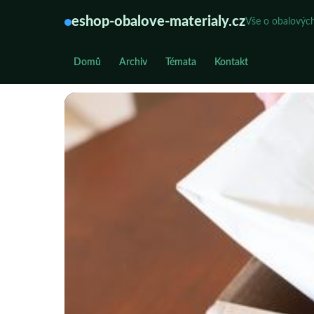
eshop-obalove-materialy.cz
Vše o obalových
Domů
Archiv
Témata
Kontakt