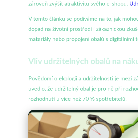
zároveň zvýšit atraktivitu svého e-shopu.
Udr
V tomto článku se podíváme na to, jak mohou u
dopad na životní prostředí i zákaznickou zku
materiály nebo propojení obalů s digitálními 
Vliv udržitelných obalů na ná
Povědomí o ekologii a udržitelnosti je mezi
uvedlo, že udržitelný obal je pro ně při rozh
rozhodnutí u více než 70 % spotřebitelů.