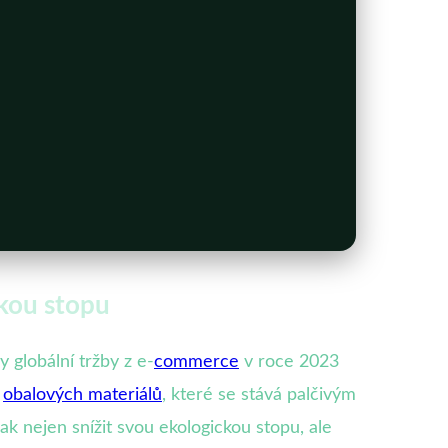
ckou stopu
 globální tržby z e-
commerce
v roce 2023
z
obalových materiálů
, které se stává palčivým
jak nejen snížit svou ekologickou stopu, ale