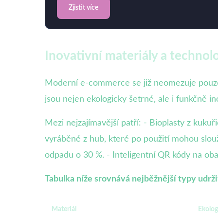
Zjistit více
Inovativní materiály a technol
Moderní e-commerce se již neomezuje pouze n
jsou nejen ekologicky šetrné, ale i funkčně in
Mezi nejzajímavější patří: - Bioplasty z kuk
vyráběné z hub, které po použití mohou slouži
odpadu o 30 %. - Inteligentní QR kódy na obal
Tabulka níže srovnává nejběžnější typy udr
Materiál
Ekolog