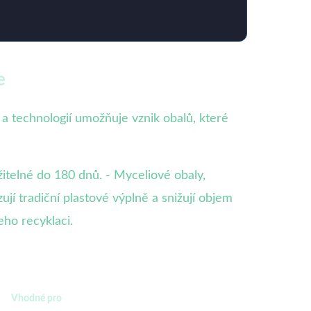
e
 technologií umožňuje vznik obalů, které
žitelné do 180 dnů. - Myceliové obaly,
jí tradiční plastové výplně a snižují objem
eho recyklaci.
Vhodné pro