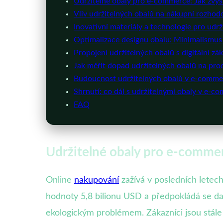
Udržitelné obaly pro e-commerce: Jak zvýši
Vliv udržitelných obalů na nákupní rozhod
Inovativní materiály a technologie pro udr
Optimalizace designu obalu: Minimalismus
Propojení udržitelných obalů s digitální z
Jak měřit dopad udržitelných obalů na prod
Budoucnost udržitelných obalů v e-commerc
Shrnutí: co dál s udržitelnými obaly v e-c
FAQ
Udržitelné obaly pro e-commerc
Online
nakupování
zažívá v posledních letech
hodnoty 5,8 bilionu USD a předpokládá se dal
ekologickým problémem. Zákazníci jsou stál