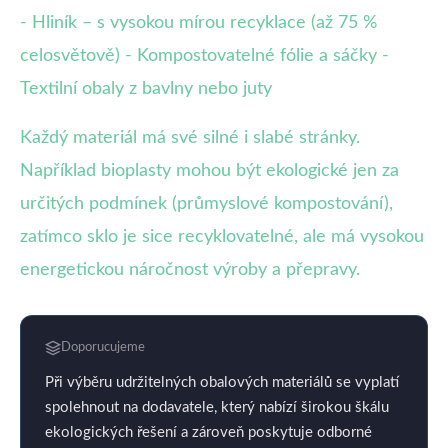
- Hliník – s vysokou mírou recyklace (až 75 %
celosvětově) - Kompostovatelné fólie a sáčky -
Textilní obaly z bavlny nebo juty
Každý materiál má své silné i slabé stránky.
Například bioplasty mohou být ekologické jen za
určitých podmínek (průmyslové kompostování),
zatímco sklo je sice recyklovatelné, ale má vysokou
energetickou náročnost výroby a přepravy.
Doporucujeme
Při výběru udržitelných obalových materiálů se vyplatí
spolehnout na dodavatele, který nabízí širokou škálu
ekologických řešení a zároveň poskytuje odborné