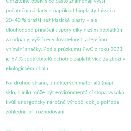
Udržitelné obaly sice často znamenají vyšší
počáteční náklady – například bioplasty bývají o
20–40 % dražší než klasické plasty – ale
dlouhodobě přinášejí úspory díky nižším poplatkům
za odpady, vyšší recyklovatelnosti a lepšímu
vnímání značky. Podle průzkumu PwC z roku 2023
je 67 % spotřebitelů ochotno zaplatit více za zboží v
ekologickém obalu.
Na druhou stranu, u některých materiálů (např.
sklo, hliník) může být environmentální stopa vysoká
kvůli energeticky náročné výrobě, což je potřeba
zohlednit při rozhodování.