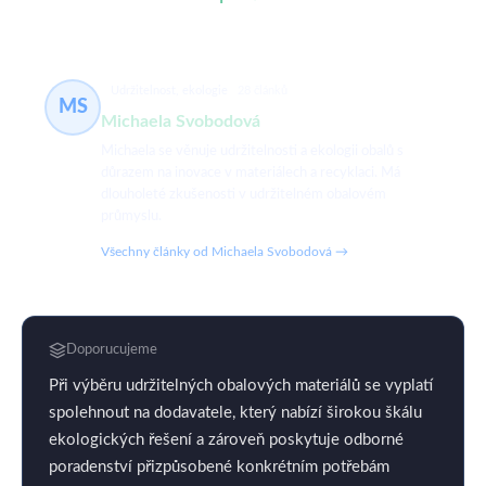
Udržitelnost, ekologie
28 článků
MS
Michaela Svobodová
Michaela se věnuje udržitelnosti a ekologii obalů s
důrazem na inovace v materiálech a recyklaci. Má
dlouholeté zkušenosti v udržitelném obalovém
průmyslu.
Všechny články od Michaela Svobodová →
Doporucujeme
Při výběru udržitelných obalových materiálů se vyplatí
spolehnout na dodavatele, který nabízí širokou škálu
ekologických řešení a zároveň poskytuje odborné
poradenství přizpůsobené konkrétním potřebám