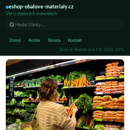
eshop-obalove-materialy.cz
Vše o obalových materiálech
Domů
Archiv
Témata
Kontakt
Dnes je Neděle dne 9 8. 2026
· 24°C