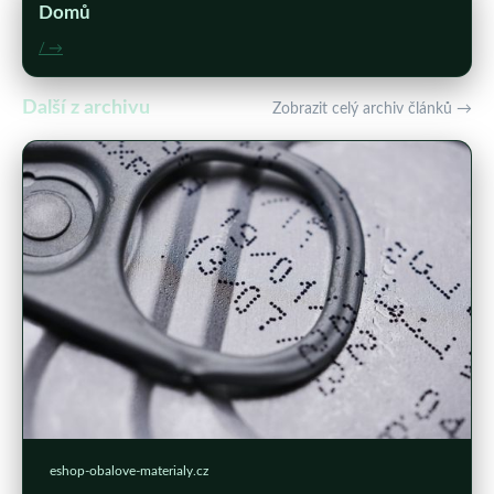
Domů
/ →
Další z archivu
Zobrazit celý archiv článků →
eshop-obalove-materialy.cz