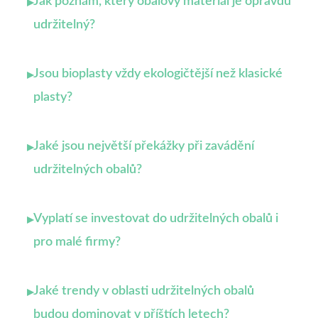
Jak poznám, který obalový materiál je opravdu
▸
udržitelný?
Jsou bioplasty vždy ekologičtější než klasické
▸
plasty?
Jaké jsou největší překážky při zavádění
▸
udržitelných obalů?
Vyplatí se investovat do udržitelných obalů i
▸
pro malé firmy?
Jaké trendy v oblasti udržitelných obalů
▸
budou dominovat v příštích letech?