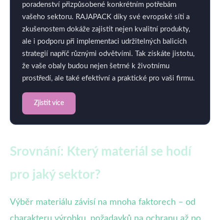
poradenství přizpůsobené konkrétním potřebám
vašeho sektoru. RAJAPACK díky své evropské síti a
zkušenostem dokáže zajistit nejen kvalitní produkty,
ale i podporu při implementaci udržitelných balicích
strategií napříč různými odvětvími. Tak získáte jistotu,
že vaše obaly budou nejen šetrné k životnímu
prostředí, ale také efektivní a praktické pro vaši firmu.
Zjistit více
Srovnání: Který materiál se hodí
pro jaký sektor?
Výběr materiálu závisí na mnoha faktorech – od
charakteru výrobku, požadavků na ochranu až po