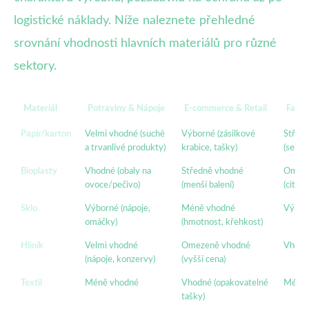
logistické náklady. Níže naleznete přehledné
srovnání vhodnosti hlavních materiálů pro různé
sektory.
Materiál
Potraviny & Nápoje
E-commerce & Retail
Farma
Papír/karton
Velmi vhodné (suché
Výborné (zásilkové
Střed
a trvanlivé produkty)
krabice, tašky)
(sekun
Bioplasty
Vhodné (obaly na
Středně vhodné
Omeze
ovoce/pečivo)
(menší balení)
(citliv
Sklo
Výborné (nápoje,
Méně vhodné
Výborn
omáčky)
(hmotnost, křehkost)
Hliník
Velmi vhodné
Omezeně vhodné
Vhodné
(nápoje, konzervy)
(vyšší cena)
Textil
Méně vhodné
Vhodné (opakovatelné
Méně 
tašky)