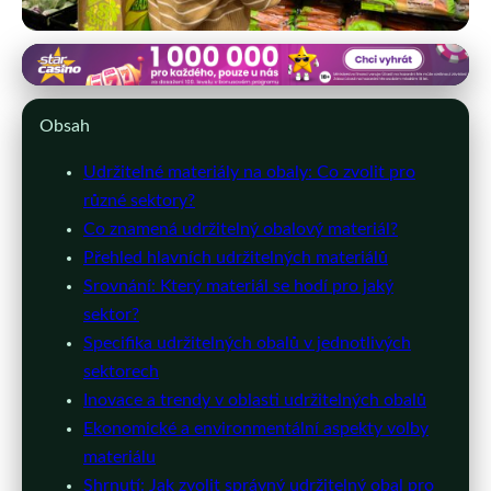
eshop-obalove-materialy.cz
Udržitelné Obalové Materiály:
Obsah
Jaký Vybrat pro Váš Sektor?
Udržitelné materiály na obaly: Co zvolit pro
různé sektory?
5. 7. 2026
· 9 min čtení · Autor: Michaela Svobodová
Co znamená udržitelný obalový materiál?
Přehled hlavních udržitelných materiálů
Srovnání: Který materiál se hodí pro jaký
sektor?
Specifika udržitelných obalů v jednotlivých
sektorech
Inovace a trendy v oblasti udržitelných obalů
Ekonomické a environmentální aspekty volby
materiálu
Shrnutí: Jak zvolit správný udržitelný obal pro