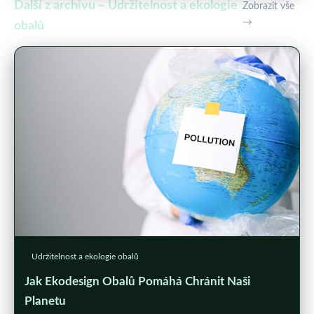
Další z archivu – Udržitelnost a ekologie
Zobrazit vše
→
obalů
Udržitelnost a ekologie obalů
Jak Ekodesign Obalů Pomáhá Chránit Naši
Planetu