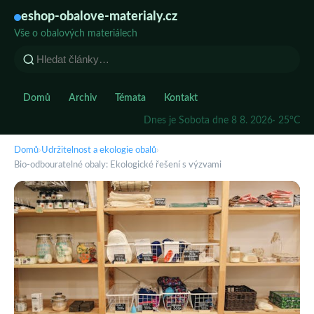
eshop-obalove-materialy.cz
Vše o obalových materiálech
Domů
Archiv
Témata
Kontakt
Dnes je Sobota dne 8 8. 2026
· 25°C
Domů
›
Udržitelnost a ekologie obalů
›
Bio-odbouratelné obaly: Ekologické řešení s výzvami