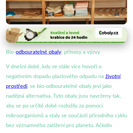
Udržitelnost a ekologie obalů
Bio-odbouratelné obaly:
Bio-
odbouratelné obaly
: přínosy a výzvy
Ekologické řešení s výzvami
V dnešní době, kdy se stále více hovoří o
31. 12. 2025
· 4 min čtení · Autor: Marek Vacek
negativním dopadu plastového odpadu na
životní
prostředí
, se bio-odbouratelné obaly jeví jako
nadějná alternativa. Tyto obaly jsou navrženy tak,
aby se po určité době rozložily za pomoci
mikroorganismů a staly se součástí přírodního cyklu
bez významného zatížení pro planetu. Ačkoliv