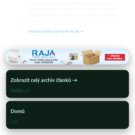
Marek je odborník na udržitelné obalové materiály s
desetiletou praxí v ekologickém designu a recyklaci.
Zaměřuje se na inovace podporující ochranu životního
prostředí.
Všechny články od Marek Vacek →
Zobrazit celý archiv článků →
/archiv/ →
Domů
/ →