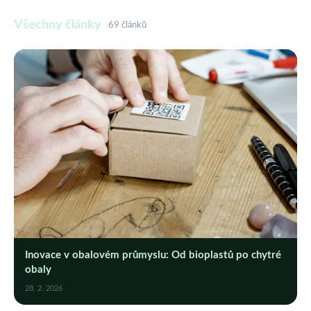
Všechny články
69 článků
Inovace v obalovém průmyslu: Od bioplastů po chytré
obaly
28. 2. 2026