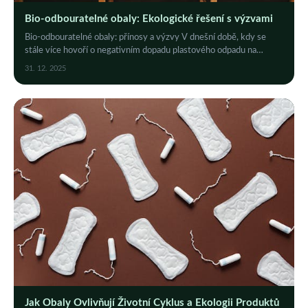
Bio-odbouratelné obaly: Ekologické řešení s výzvami
Bio-odbouratelné obaly: přínosy a výzvy V dnešní době, kdy se
stále více hovoří o negativním dopadu plastového odpadu na
životní prostředí, se...
31. 12. 2025
Jak Obaly Ovlivňují Životní Cyklus a Ekologii Produktů