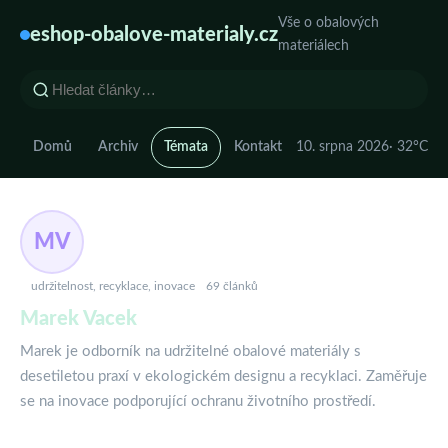
Vše o obalových
eshop-obalove-materialy.cz
materiálech
Domů
Archiv
Témata
Kontakt
10. srpna 2026
· 32°C
MV
udržitelnost, recyklace, inovace
69 článků
Marek Vacek
Marek je odborník na udržitelné obalové materiály s
desetiletou praxí v ekologickém designu a recyklaci. Zaměřuje
se na inovace podporující ochranu životního prostředí.