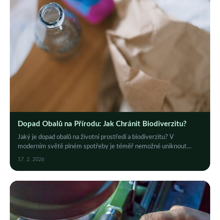
Dopad Obalů na Přírodu: Jak Chránit Biodiverzitu?
Jaký je dopad obalů na životní prostředí a biodiverzitu? V
moderním světě plném spotřeby je téměř nemožné uniknout
používání různých druhů obalů.
17. 2. 2026