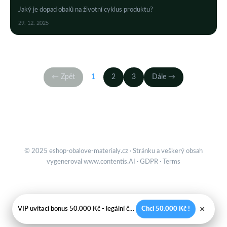
Jaký je dopad obalů na životní cyklus produktu?
29. 12. 2025
← Zpět
1
2
3
Dále →
© 2025 eshop-obalove-materialy.cz · Stránku a veškerý obsah
vygeneroval
www.contentis.AI
·
GDPR
·
Terms
×
VIP uvítací bonus 50.000 Kč - legální české kasíno
Chci 50.000 Kč !