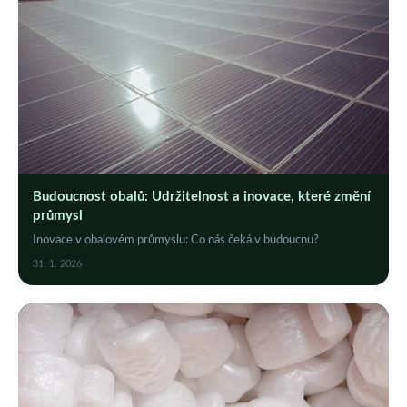
Budoucnost obalů: Udržitelnost a inovace, které změní
průmysl
Inovace v obalovém průmyslu: Co nás čeká v budoucnu?
31. 1. 2026