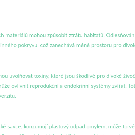
ch materiálů mohou způsobit ztrátu habitatů. Odlesňován
ajinného pokryvu, což zanechává méně prostoru pro divok
hou uvolňovat toxiny, které jsou škodlivé pro divoké živo
může ovlivnit reprodukční a endokrinní systémy zvířat. T
erzitu.
řské savce, konzumují plastový odpad omylem, může to vés