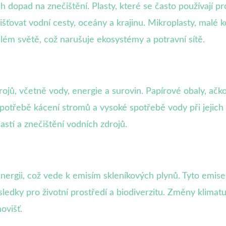
dopad na znečištění. Plasty, které se často používají pr
ťovat vodní cesty, oceány a krajinu. Mikroplasty, malé k
ém světě, což narušuje ekosystémy a potravní sítě.
ů, včetně vody, energie a surovin. Papírové obaly, ačkol
ůli potřebě kácení stromů a vysoké spotřebě vody při jejic
astí a znečištění vodních zdrojů.
nergii, což vede k emisím skleníkových plynů. Tyto emise 
edky pro životní prostředí a biodiverzitu. Změny klima
ovišť.