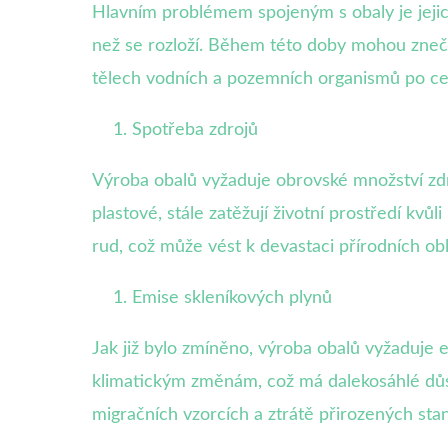
Hlavním problémem spojeným s obaly je jejich 
než se rozloží. Během této doby mohou znečiš
tělech vodních a pozemních organismů po cel
Spotřeba zdrojů
Výroba obalů vyžaduje obrovské množství zdroj
plastové, stále zatěžují životní prostředí kv
rud, což může vést k devastaci přírodních obl
Emise skleníkových plynů
Jak již bylo zmíněno, výroba obalů vyžaduje e
klimatickým změnám, což má dalekosáhlé důsl
migračních vzorcích a ztrátě přirozených stan