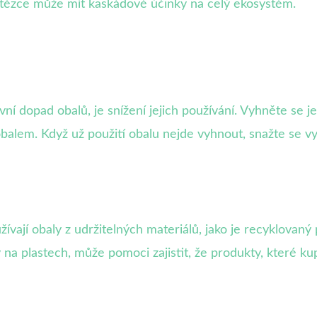
etězce může mít kaskádové účinky na celý ekosystém.
ivní dopad obalů, je snížení jejich používání. Vyhněte se
alem. Když už použití obalu nejde vyhnout, snažte se vyb
vají obaly z udržitelných materiálů, jako je recyklovaný p
 na plastech, může pomoci zajistit, že produkty, které kup