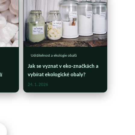
Udržitelnost a ekologie obalů
Jak se vyznat v eko-značkách a
vybírat ekologické obaly?
í
24. 1. 2026
×