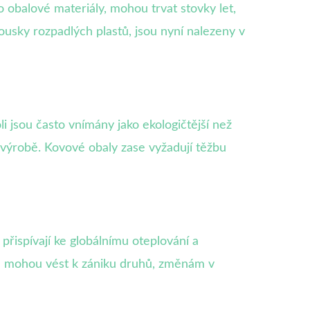
o obalové materiály, mohou trvat stovky let,
ousky rozpadlých plastů, jsou nyní nalezeny v
i jsou často vnímány jako ekologičtější než
h výrobě. Kovové obaly zase vyžadují těžbu
přispívají ke globálnímu oteplování a
tu mohou vést k zániku druhů, změnám v