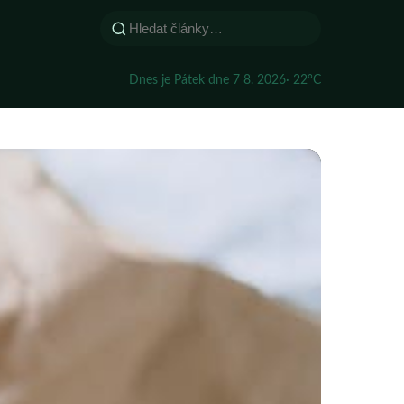
Dnes je Pátek dne 7 8. 2026
· 22°C