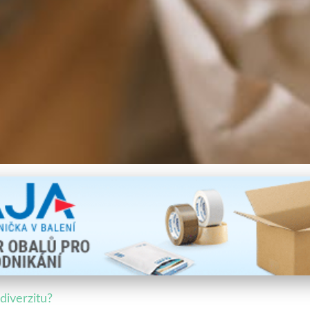
odu: Jak Chránit Biodiverz
diverzitu?