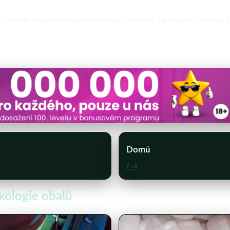
s desetiletou praxí v ekologickém designu a recyklaci. Zaměřuje se na inovace p
Domů
/ →
ekologie obalů