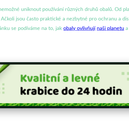
emožné uniknout používání různých druhů obalů. Od pla
Ačkoli jsou často praktické a nezbytné pro ochranu a di
článku se podíváme na to, jak
obaly ovlivňují
naši planetu
a