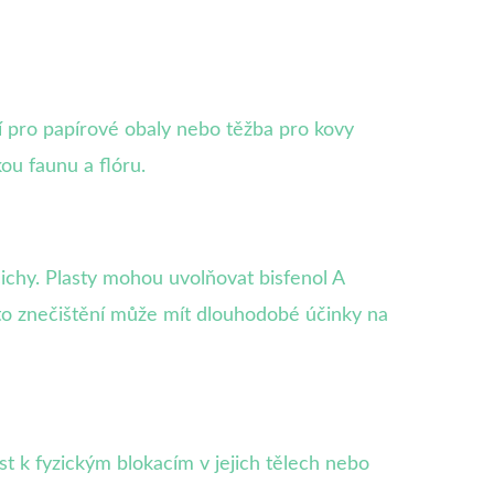
í pro papírové obaly nebo těžba pro kovy
ou faunu a flóru.
čichy. Plasty mohou uvolňovat bisfenol A
oto znečištění může mít dlouhodobé účinky na
t k fyzickým blokacím v jejich tělech nebo