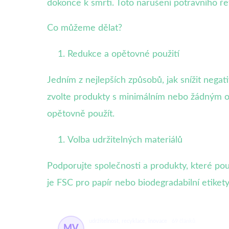
dokonce k smrti. Toto narušení potravního ř
Co můžeme dělat?
Redukce a opětovné použití
Jedním z nejlepších způsobů, jak snížit negat
zvolte produkty s minimálním nebo žádným ob
opětovně použít.
Volba udržitelných materiálů
Podporujte společnosti a produkty, které použí
je FSC pro papír nebo biodegradabilní etikety
udržitelnost, recyklace, inovace
69 článků
MV