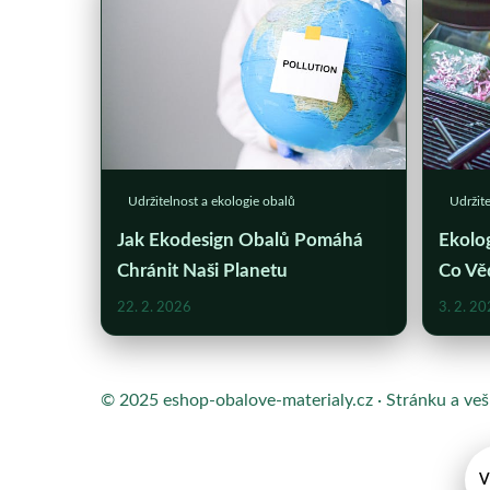
Udržitelnost a ekologie obalů
Udržite
Jak Ekodesign Obalů Pomáhá
Ekolog
Chránit Naši Planetu
Co Věd
22. 2. 2026
3. 2. 2
© 2025 eshop-obalove-materialy.cz · Stránku a ve
V