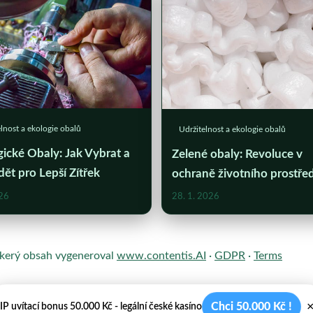
lnost a ekologie obalů
Udržitelnost a ekologie obalů
ické Obaly: Jak Vybrat a
Zelené obaly: Revoluce v
ět pro Lepší Zítřek
ochraně životního prostřed
026
28. 1. 2026
škerý obsah vygeneroval
www.contentis.AI
·
GDPR
·
Terms
Chci 50.000 Kč !
IP uvítací bonus 50.000 Kč - legální české kasíno