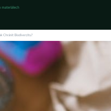
 materiálech
ak Chránit Biodiverzitu?