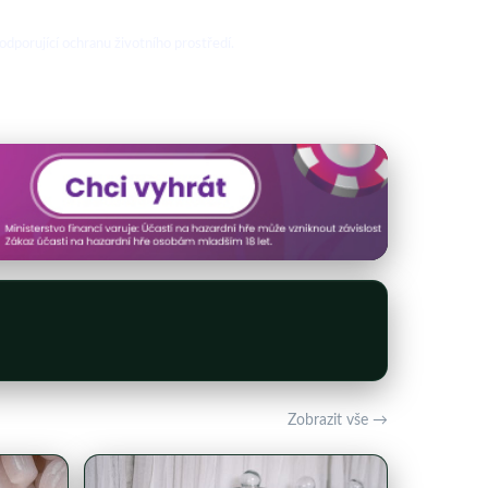
odporující ochranu životního prostředí.
Zobrazit vše →