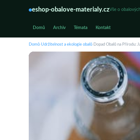
eshop-obalove-materialy.cz
Vše o obalových
Domů
Archiv
Témata
Kontakt
Domů
›
Udržitelnost a ekologie obalů
›
Dopad Obalů na Přírodu: J