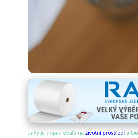
Udržitelnost a ekologie obalů
Dopad Obalů na Přír
17. 2. 2026
· 4 min čtení · Autor: Marek Vacek
Jaký je dopad obalů na
životní prostředí
a bio