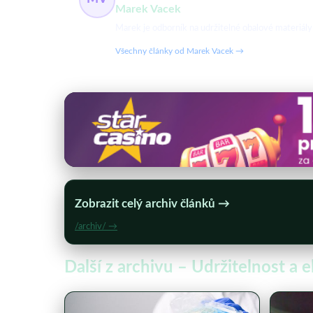
Marek Vacek
Marek je odborník na udržitelné obalové materiály 
Všechny články od Marek Vacek →
Zobrazit celý archiv článků →
/archiv/ →
Další z archivu – Udržitelnost a 