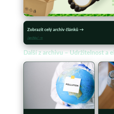
Zobrazit celý archiv článků →
/archiv/ →
Další z archivu – Udržitelnost a 