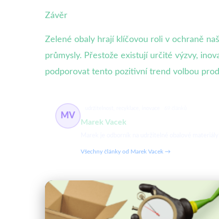
Závěr
Zelené obaly hrají klíčovou roli v ochraně naš
průmysly. Přestože existují určité výzvy, ino
podporovat tento pozitivní trend volbou prod
udržitelnost, recyklace, inovace
69 článků
MV
Marek Vacek
Marek je odborník na udržitelné obalové materiály 
Všechny články od Marek Vacek →