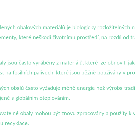
ených obalových materiálů je biologicky rozložitelných
ementy, které neškodí životnímu prostředí, na rozdíl od tr
aly jsou často vyráběny z materiálů, které lze obnovit, j
st na fosilních palivech, které jsou běžně používány v pro
ých obalů často vyžaduje méně energie než výroba tradič
ojené s globálním oteplováním.
vatelné obaly mohou být znovu zpracovány a použity k 
u recyklace.