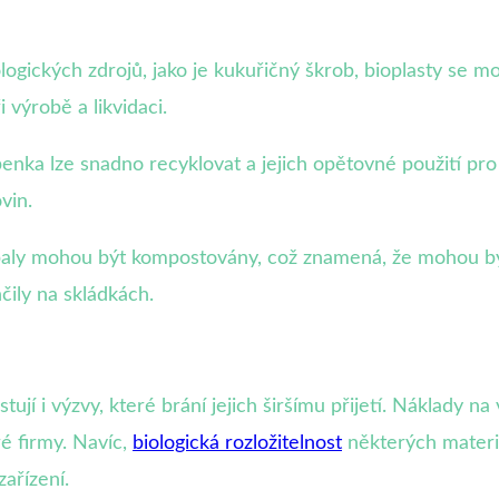
ogických zdrojů, jako je kukuřičný škrob, bioplasty se m
 výrobě a likvidaci.
penka lze snadno recyklovat a jejich opětovné použití p
vin.
baly mohou být kompostovány, což znamená, že mohou b
čily na skládkách.
ují i výzvy, které brání jejich širšímu přijetí. Náklady n
ré firmy. Navíc,
biologická rozložitelnost
některých materi
ařízení.