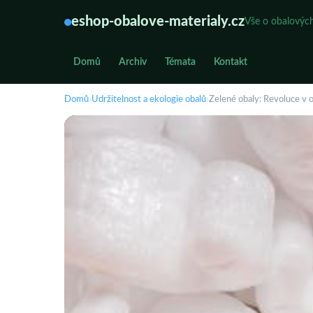
eshop-obalove-materialy.cz
Vše o obalových
Domů
Archiv
Témata
Kontakt
Domů
›
Udržitelnost a ekologie obalů
›
Zelené obaly: Revoluce v o