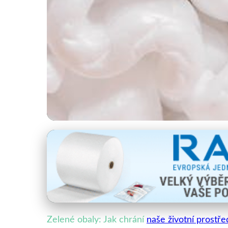
Udržitelnost a ekologie obalů
Zelené obaly: Revol
28. 1. 2026
· 4 min čtení · Autor: Marek Vacek
Zelené obaly: Jak chrání
naše životní prostře