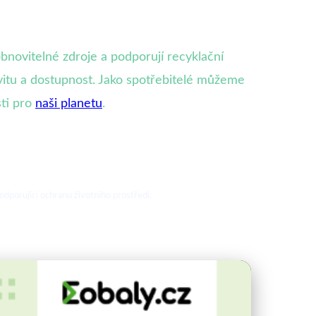
 obnovitelné zdroje a podporují recyklační
tivitu a dostupnost. Jako spotřebitelé můžeme
sti pro
naši planetu
.
odporující ochranu životního prostředí.