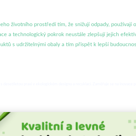
eho životního prostředí tím, že snižují odpady, používají
vace a technologický pokrok neustále zlepšují jejich efek
uktů s udržitelnými obaly a tím přispět k lepší budoucno
s desetiletou praxí v ekologickém designu a recyklaci. Zaměřuje se na inovace p