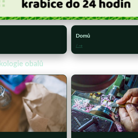
Domů
/ →
ekologie obalů