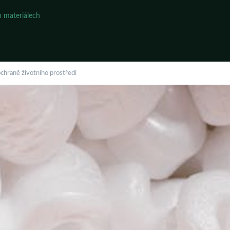
 materiálech
chraně životního prostředí