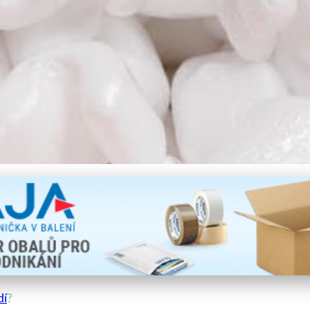
uce v ochraně životního pro
dí
?