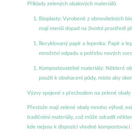
Příklady zelených obalových materiálů
Bioplasty: Vyrobené z obnovitelných biol
mají menší dopad na životní prostředí při
Recyklovaný papír a lepenka: Papír a le
množství odpadu a potřebu nových suro
Kompostovatelné materiály: Některé o
použit k obohacení půdy, místo aby skon
Výzvy spojené s přechodem na zelené obaly
Přestože mají zelené obaly mnoho výhod, exist
tradičními materiály, což může odradit někte
kde nejsou k dispozici vhodné kompostovací z