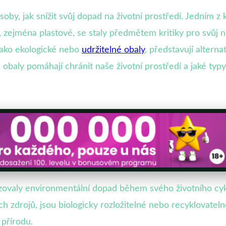
ůsoby, jak snížit svůj dopad na životní prostředí. Jedním z
, zejména plastové, se staly předmětem kritiky pro svůj ne
jako ekologické nebo
udržitelné obaly
, představují altern
obaly pomáhají chránit naše životní prostředí a jaké typy
zovaly environmentální dopad během svého životního cyklu
ch zdrojů, jsou biologicky rozložitelné nebo recyklovatel
 přírodu.