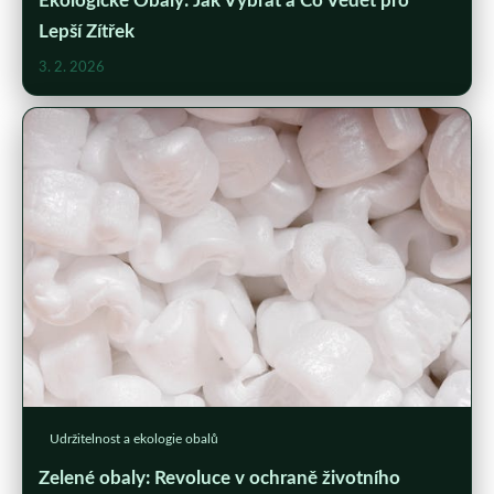
Ekologické Obaly: Jak Vybrat a Co Vědět pro
Lepší Zítřek
3. 2. 2026
Udržitelnost a ekologie obalů
Zelené obaly: Revoluce v ochraně životního