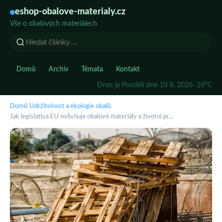
eshop-obalove-materialy.cz
Vše o obalových materiálech
Domů
Archiv
Témata
Kontakt
Dnes je Pondělí dne 10 8. 2026
· 24°C
Domů
›
Udržitelnost a ekologie obalů
›
Jak legislativa EU ovlivňuje obalové materiály a životní pr…