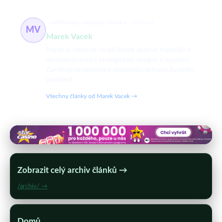
udržitelnost, recyklace, inovace
69 článků
MV
Marek Vacek
Marek je odborník na udržitelné obalové materiály s
desetiletou praxí v ekologickém designu a recyklaci.
Zaměřuje se na inovace podporující ochranu životního
prostředí.
Všechny články od Marek Vacek →
Zobrazit celý archiv článků →
/archiv/ →
Domů