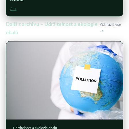
/ →
Další z archivu – Udržitelnost a ekologie
Zobrazit vše
→
obalů
Udržitelnost a ekologie obalů