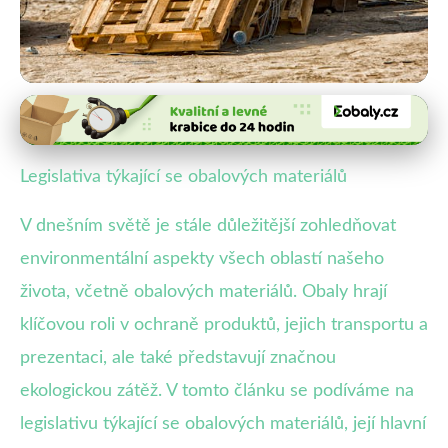
Udržitelnost a ekologie obalů
Jak legislativa EU ovlivňuje
Legislativa týkající se obalových materiálů
obalové materiály a životní
V dnešním světě je stále důležitější zohledňovat
prostředí
environmentální aspekty všech oblastí našeho
5. 7. 2025
· 3 min čtení · Autor: Marek Vacek
života, včetně obalových materiálů. Obaly hrají
klíčovou roli v ochraně produktů, jejich transportu a
prezentaci, ale také představují značnou
ekologickou zátěž. V tomto článku se podíváme na
legislativu týkající se obalových materiálů, její hlavní