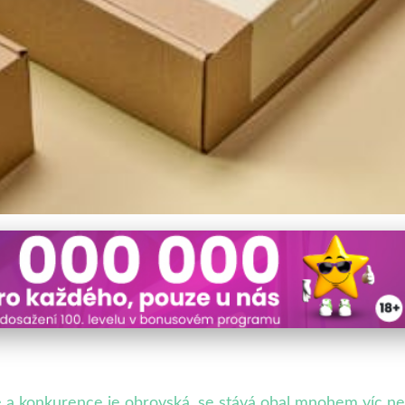
načku: Design, Emoce a Udr
é a konkurence je obrovská, se stává obal mnohem víc n