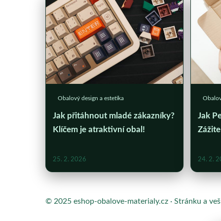
Obalový design a estetika
Obalov
Jak přitáhnout mladé zákazníky?
Jak Pe
Klíčem je atraktivní obal!
Zážit
25. 2. 2026
24. 2. 
© 2025 eshop-obalove-materialy.cz · Stránku a ve