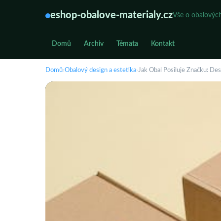
eshop-obalove-materialy.cz
Vše o obalových
Domů
Archiv
Témata
Kontakt
Domů
›
Obalový design a estetika
›
Jak Obal Posiluje Značku: De