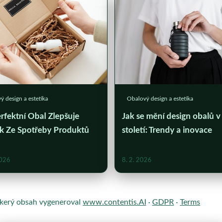
ý design a estetika
Obalový design a estetika
rfektní Obal Zlepšuje
Jak se mění design obalů v
ek Ze Spotřeby Produktů
století: Trendy a inovace
2026
8. 2. 2026
škerý obsah vygeneroval
www.contentis.AI
·
GDPR
·
Terms