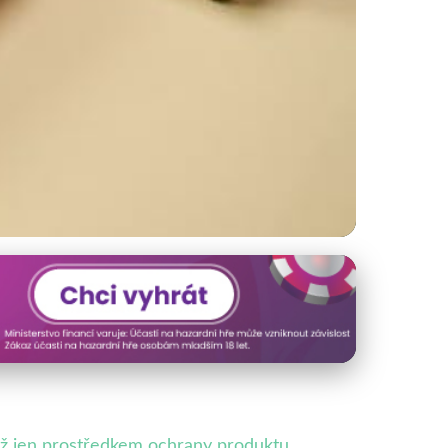
žitelnost
ež jen prostředkem ochrany produktu.