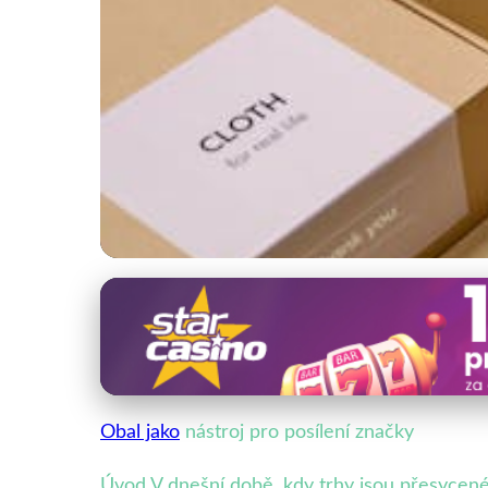
Obalový design a estetika
Jak Obal Posiluje Z
26. 9. 2025
· 4 min čtení · Autor: Veronika Malá
Obal jako
nástroj pro posílení značky
Úvod V dnešní době, kdy trhy jsou přesycen