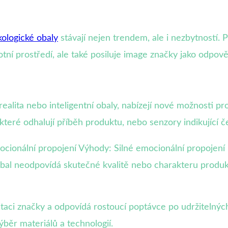
kologické obaly
stávají nejen trendem, ale i nezbytností. 
tní prostředí, ale také posiluje image značky jako odpov
realita nebo inteligentní obaly, nabízejí nové možnosti pro
eré odhalují příběh produktu, nebo senzory indikující če
cionální propojení Výhody: Silné emocionální propojení
bal neodpovídá skutečné kvalitě nebo charakteru produkt
putaci značky a odpovídá rostoucí poptávce po udržiteln
ýběr materiálů a technologií.