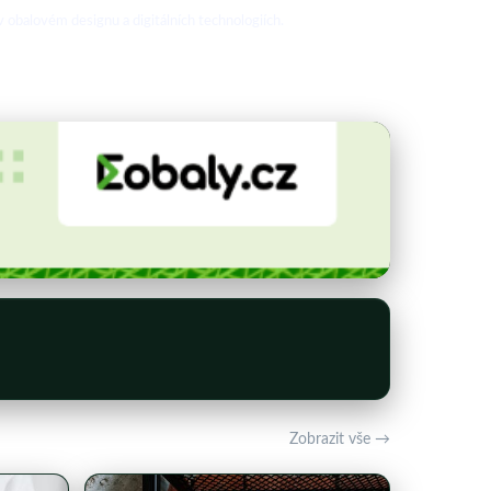
 obalovém designu a digitálních technologiích.
Zobrazit vše →