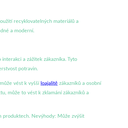
Použití recyklovatelných materiálů a
ědné a moderní.
 interakci a zážitek zákazníka. Tyto
rstvost potravin.
 může vést k vyšší
loajalitě
zákazníků a osobní
u, může to vést k zklamání zákazníků a
ých produktech. Nevýhody: Může zvýšit