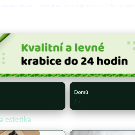
hování s důrazem na vliv obalů na značku a loajalitu zákazníků. Má zkušenosti v
Domů
/ →
a estetika