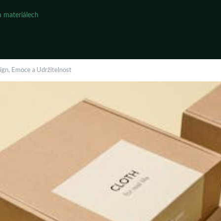
 materiálech
sign, Emoce a Udržitelnost