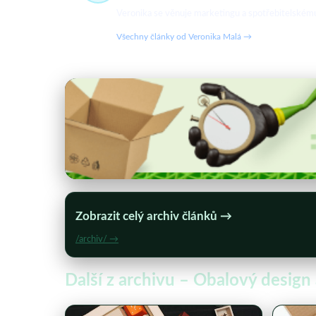
Veronika se věnuje marketingu a spotřebitelskému c
Všechny články od Veronika Malá →
Zobrazit celý archiv článků →
/archiv/ →
Další z archivu – Obalový design 