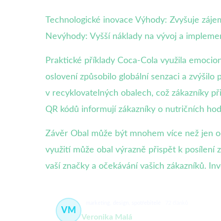
Technologické inovace Výhody: Zvyšuje zájem
Nevýhody: Vyšší náklady na vývoj a implement
Praktické příklady Coca-Cola využila emocion
oslovení způsobilo globální senzaci a zvýšilo
v recyklovatelných obalech, což zákazníky při
QR kódů informují zákazníky o nutričních ho
Závěr Obal může být mnohem více než jen oc
využití může obal výrazně přispět k posílení 
vaší značky a očekávání vašich zákazníků. I
marketing, design, spotřebitelé
72 článků
VM
Veronika Malá