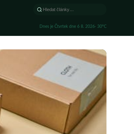
Dnes je Čtvrtek dne 6 8. 2026
· 30°C