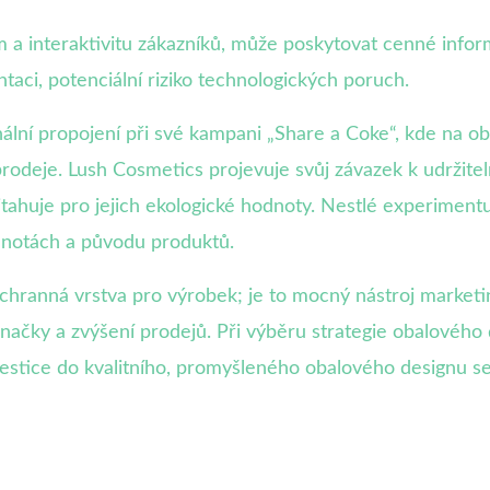
 a interaktivitu zákazníků, může poskytovat cenné infor
aci, potenciální riziko technologických poruch.
ální propojení při své kampani „Share a Coke“, kde na ob
 prodeje. Lush Cosmetics projevuje svůj závazek k udržite
tahuje pro jejich ekologické hodnoty. Nestlé experimentuj
dnotách a původu produktů.
hranná vrstva pro výrobek; je to mocný nástroj market
značky a zvýšení prodejů. Při výběru strategie obalového 
nvestice do kvalitního, promyšleného obalového designu 