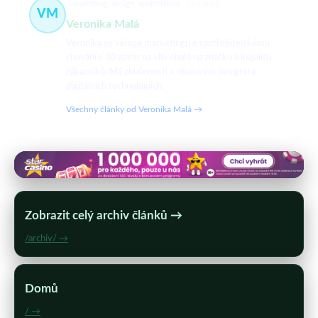
marketing, design, spotřebitelé
72 článků
VM
Veronika Malá
Veronika se věnuje marketingu a spotřebitelskému
chování s důrazem na vliv obalů na značku a loajalitu
zákazníků. Má zkušenosti v obalovém designu a
digitálních technologiích.
Všechny články od Veronika Malá →
Zobrazit celý archiv článků →
/archiv/ →
Domů
/ →