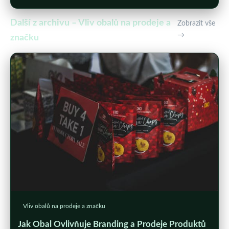
Další z archivu – Vliv obalů na prodeje a
Zobrazit vše
→
značku
Vliv obalů na prodeje a značku
Jak Obal Ovlivňuje Branding a Prodeje Produktů