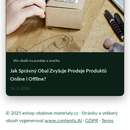
Vliv obalů na prodeje a značku
Jak Správný Obal Zvyšuje Prodeje Produktů
Online i Offline?
14. 2. 2026
© 2025 eshop-obalove-materialy.cz · Stránku a veškerý
obsah vygeneroval
www.contentis.AI
·
GDPR
·
Terms