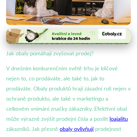
Vliv obalů na prodeje a značku
Jak Efektivní Obaly Zvyšují
Jak obaly pomáhají zvyšovat prodej?
Prodeje a Posilují Značky?
V dnešním konkurenčním světě trhu je klíčové
23. 1. 2026
· 4 min čtení · Autor: Veronika Malá
nejen to, co prodáváte, ale také to, jak to
prodáváte. Obaly produktů hrají zásadní roli nejen v
ochraně produktu, ale také v marketingu a
celkovém vnímání značky zákazníky. Efektivní obal
může výrazně zvýšit prodejní čísla a posílit
loajalitu
zákazníků. Jak přesně
obaly ovlivňují
prodejnost