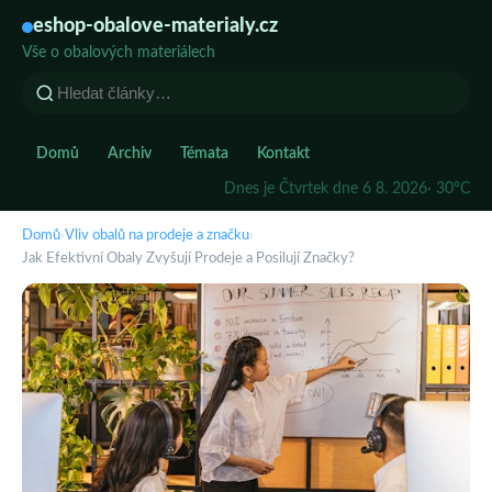
eshop-obalove-materialy.cz
Vše o obalových materiálech
Domů
Archiv
Témata
Kontakt
Dnes je Čtvrtek dne 6 8. 2026
· 30°C
Domů
›
Vliv obalů na prodeje a značku
›
Jak Efektivní Obaly Zvyšují Prodeje a Posilují Značky?