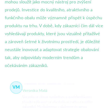
mohou sloužit jako mocný nástroj pro zvýšení
prodejů. Investice do kvalitního, atraktivního a
funkčního obalu může významně přispět k úspěchu
produktu na trhu. V době, kdy zákazníci čím dál více
vyhledávají produkty, které jsou vizuálně přitažlivé
a zároveň šetrné k životnímu prostředí, je důležité
neustále inovovat a adaptovat strategie obalování
tak, aby odpovídaly moderním trendům a
očekáváním zákazníků.
marketing, design, spotřebitelé
72 článků
VM
Veronika Malá
Veronika se věnuje marketingu a spotřebitelskému
chování s důrazem na vliv obalů na značku a loajalitu
zákazníků. Má zkušenosti v obalovém designu a