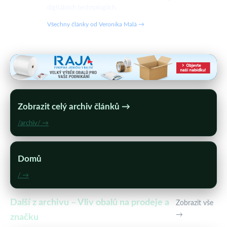
digitálních technologiích.
Všechny články od Veronika Malá →
Zobrazit celý archiv článků →
/archiv/ →
Domů
/ →
Další z archivu – Vliv obalů na prodeje a
Zobrazit vše
→
značku