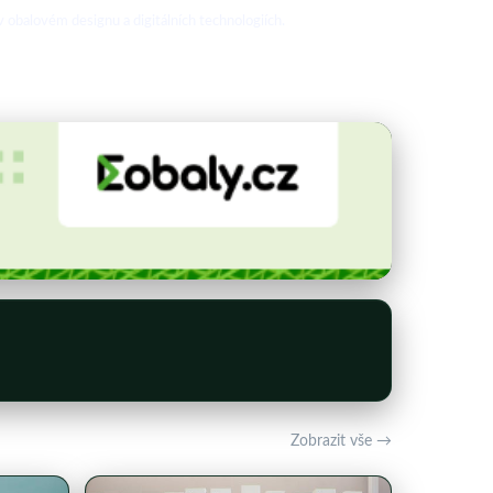
 obalovém designu a digitálních technologiích.
Zobrazit vše →