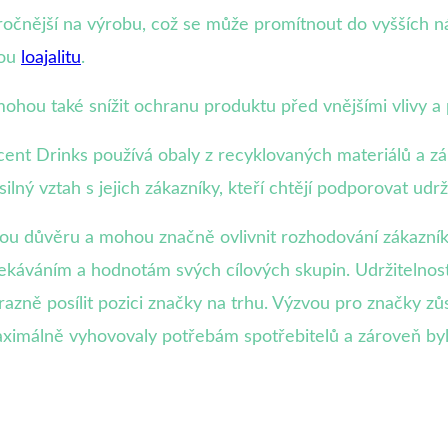
ročnější na výrobu, což se může promítnout do vyšších n
kou
loajalitu
.
 mohou také snížit ochranu produktu před vnějšími vlivy a
cent Drinks používá obaly z recyklovaných materiálů a z
lný vztah s jejich zákazníky, kteří chtějí podporovat udrž
skou důvěru a mohou značně ovlivnit rozhodování zákazní
ekáváním a hodnotám svých cílových skupin. Udržitelnost
razně posílit pozici značky na trhu. Výzvou pro značky zů
ximálně vyhovovaly potřebám spotřebitelů a zároveň byly