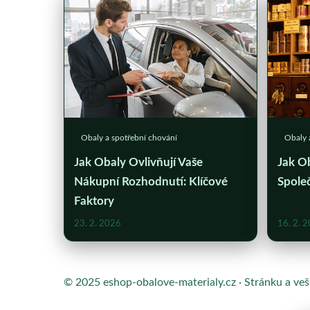
Obaly a spotřební chování
Obaly 
Jak Obaly Ovlivňují Vaše
Jak Ob
Nákupní Rozhodnutí: Klíčové
Spole
Faktory
23. 2. 2026
16. 2. 
© 2025 eshop-obalove-materialy.cz · Stránku a ve