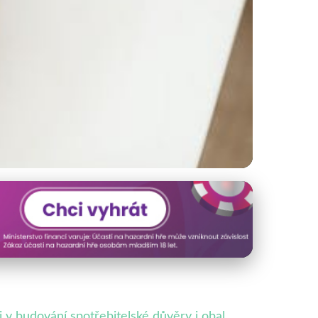
j Produktů
 v budování spotřebitelské důvěry i obal.