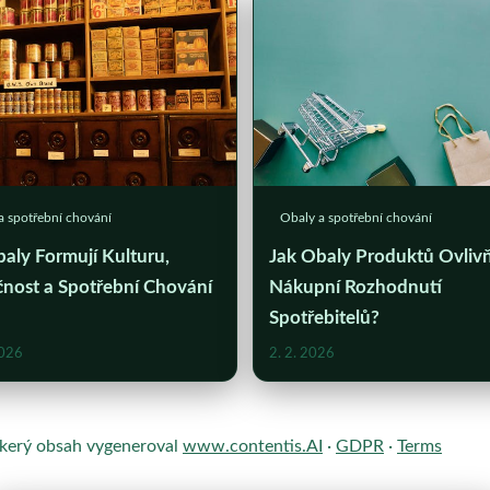
a spotřební chování
Obaly a spotřební chování
aly Formují Kulturu,
Jak Obaly Produktů Ovlivň
čnost a Spotřební Chování
Nákupní Rozhodnutí
Spotřebitelů?
2026
2. 2. 2026
škerý obsah vygeneroval
www.contentis.AI
·
GDPR
·
Terms