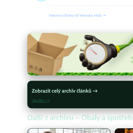
Veronika se věnuje marketingu a spotřebitelskému c
Všechny články od Veronika Malá →
Zobrazit celý archiv článků →
/archiv/ →
Další z archivu – Obaly a spotře