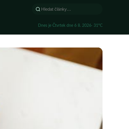
Dnes je Čtvrtek dne 6 8. 2026
· 31°C