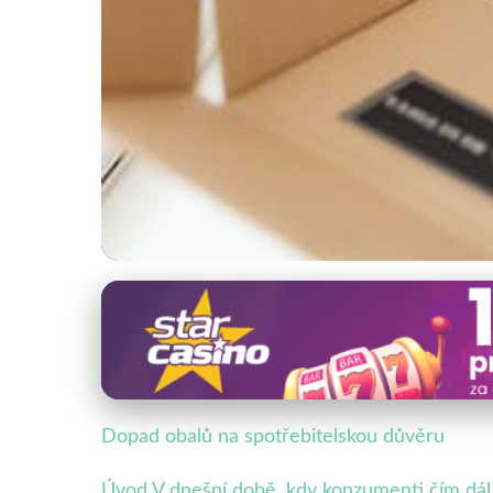
Obaly a spotřební chování
Jak Obaly Ovlivňují
18. 10. 2025
· 4 min čtení · Autor: Veronika Malá
Dopad obalů na spotřebitelskou důvěru
Úvod V dnešní době, kdy konzumenti čím dál ví