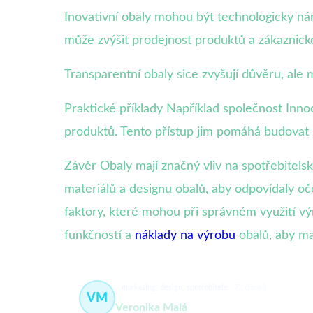
Inovativní obaly mohou být technologicky ná
může zvýšit prodejnost produktů a zákaznic
Transparentní obaly sice zvyšují důvěru, ale
Praktické příklady Například společnost Inno
produktů. Tento přístup jim pomáhá budovat si
Závěr Obaly mají značný vliv na spotřebitel
materiálů a designu obalů, aby odpovídaly oč
faktory, které mohou při správném využití vý
funkčností a
náklady na výrobu
obalů, aby ma
marketing, design, spotřebitelé
72 článků
VM
Veronika Malá