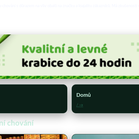
hování s důrazem na vliv obalů na značku a loajalitu zákazníků. Má zkušenosti v
Domů
/ →
bní chování