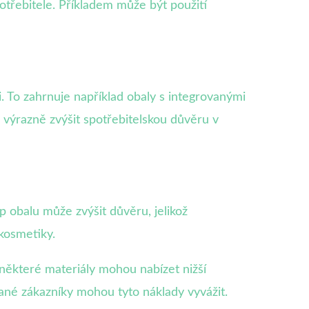
otřebitele. Příkladem může být použití
i. To zahrnuje například obaly s integrovanými
 výrazně zvýšit spotřebitelskou důvěru v
p obalu může zvýšit důvěru, jelikož
 kosmetiky.
některé materiály mohou nabízet nižší
vané zákazníky mohou tyto náklady vyvážit.