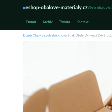
eshop-obalove-materialy.cz
Vše o obalových
Domů
Archiv
Témata
Kontakt
Domů
›
Obaly a spotřební chování
›
Jak Obaly Ovlivňují Důvěru Z