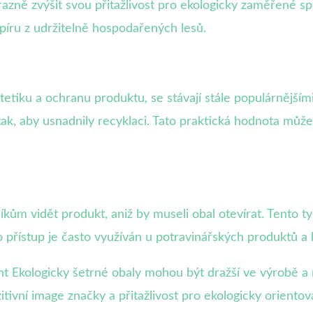
azně zvýšit svou přitažlivost pro ekologicky zaměřené sp
apíru z udržitelně hospodařených lesů.
stetiku a ochranu produktu, se stávají stále populárnějším
tak, aby usnadnily recyklaci. Tato praktická hodnota může
ům vidět produkt, aniž by museli obal otevírat. Tento ty
to přístup je často využíván u potravinářských produktů a
nt Ekologicky šetrné obaly mohou být dražší ve výrobě a 
ivní image značky a přitažlivost pro ekologicky oriento