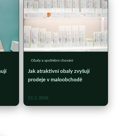
Obaly a spotřební chování
ují
Jak atraktivní obaly zvyšují
prodeje v maloobchodě
13. 1. 2026