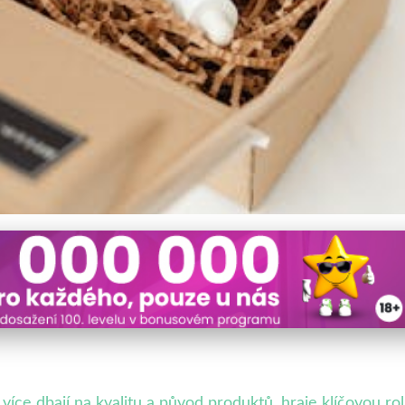
 Důvěru Zákazníků a Prode
ce dbají na kvalitu a původ produktů, hraje klíčovou roli