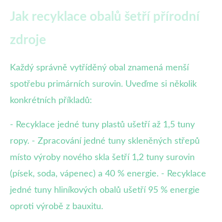
Jak recyklace obalů šetří přírodní
zdroje
Každý správně vytříděný obal znamená menší
spotřebu primárních surovin. Uveďme si několik
konkrétních příkladů:
- Recyklace jedné tuny plastů ušetří až 1,5 tuny
ropy. - Zpracování jedné tuny skleněných střepů
místo výroby nového skla šetří 1,2 tuny surovin
(písek, soda, vápenec) a 40 % energie. - Recyklace
jedné tuny hliníkových obalů ušetří 95 % energie
oproti výrobě z bauxitu.