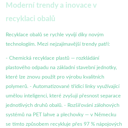
Moderní trendy a inovace v
recyklaci obalů
Recyklace obalů se rychle vyvíjí díky novým
technologiím. Mezi nejzajímavější trendy patří:
- Chemická recyklace plastů — rozkládání
plastového odpadu na základní stavební jednotky,
které lze znovu použít pro výrobu kvalitních
polymerů. - Automatizované třídicí linky využívající
umělou inteligenci, které zvyšují přesnost separace
jednotlivých druhů obalů. - Rozšiřování zálohových
systémů na PET lahve a plechovky — v Německu
se tímto způsobem recykluje přes 97 % nápojových