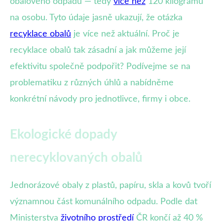
obalového odpadu — tedy
více než
120 kilogramů
na osobu. Tyto údaje jasně ukazují, že otázka
recyklace obalů
je více než aktuální. Proč je
recyklace obalů tak zásadní a jak můžeme její
efektivitu společně podpořit? Podívejme se na
problematiku z různých úhlů a nabídněme
konkrétní návody pro jednotlivce, firmy i obce.
Ekologické dopady
nerecyklovaných obalů
Jednorázové obaly z plastů, papíru, skla a kovů tvoří
významnou část komunálního odpadu. Podle dat
Ministerstva
životního prostředí
ČR končí až 40 %