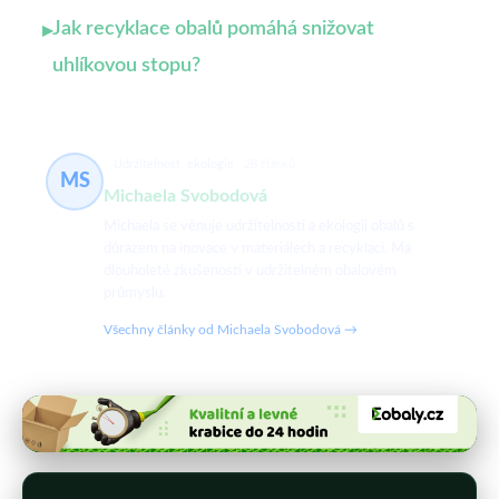
Jak recyklace obalů pomáhá snižovat
▸
uhlíkovou stopu?
Udržitelnost, ekologie
28 článků
MS
Michaela Svobodová
Michaela se věnuje udržitelnosti a ekologii obalů s
důrazem na inovace v materiálech a recyklaci. Má
dlouholeté zkušenosti v udržitelném obalovém
průmyslu.
Všechny články od Michaela Svobodová →