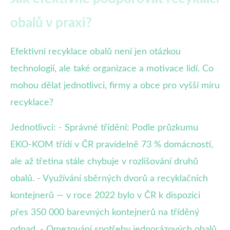
obalů v praxi?
Efektivní recyklace obalů není jen otázkou
technologií, ale také organizace a motivace lidí. Co
mohou dělat jednotlivci, firmy a obce pro vyšší míru
recyklace?
Jednotlivci: - Správné třídění: Podle průzkumu
EKO-KOM třídí v ČR pravidelně 73 % domácností,
ale až třetina stále chybuje v rozlišování druhů
obalů. - Využívání sběrných dvorů a recyklačních
kontejnerů — v roce 2022 bylo v ČR k dispozici
přes 350 000 barevných kontejnerů na tříděný
odpad. - Omezování spotřeby jednorázových obalů