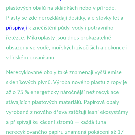
plastových obalů na skládkách nebo v přírodě.
Plasty se zde nerozkládají desítky, ale stovky let a
přispívají
k znečištění půdy, vody i potravního
řetězce. Mikroplasty jsou dnes prokazatelně
obsaženy ve vodě, mořských živočiších a dokonce i
v lidském organismu.
Nerecyklované obaly také znamenají vyšší emise
skleníkových plynů. Výroba nového plastu z ropy je
až o 75 % energeticky náročnější než recyklace
stávajících plastových materiálů. Papírové obaly
vyrobené z nového dřeva zatěžují lesní ekosystémy
a přispívají ke kácení stromů — každá tuna
nerecyklovaného papíru znamená pokácení až 17