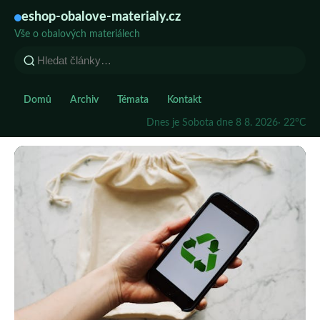
eshop-obalove-materialy.cz
Vše o obalových materiálech
Domů
Archiv
Témata
Kontakt
Dnes je Sobota dne 8 8. 2026
· 22°C