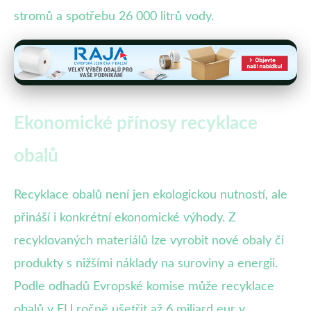
stromů a spotřebu 26 000 litrů vody.
Ekonomické přínosy recyklace
obalů
Recyklace obalů není jen ekologickou nutností, ale
přináší i konkrétní ekonomické výhody. Z
recyklovaných materiálů lze vyrobit nové obaly či
produkty s nižšími náklady na suroviny a energii.
Podle odhadů Evropské komise může recyklace
obalů v EU ročně ušetřit až 6 miliard eur v