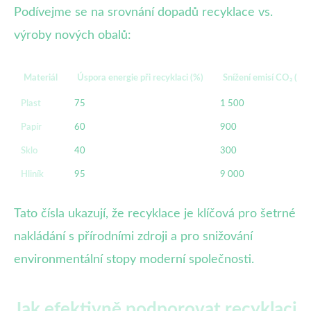
Podívejme se na srovnání dopadů recyklace vs.
výroby nových obalů:
Materiál
Úspora energie při recyklaci (%)
Snížení emisí CO₂ (kg/
Plast
75
1 500
Papír
60
900
Sklo
40
300
Hliník
95
9 000
Tato čísla ukazují, že recyklace je klíčová pro šetrné
nakládání s přírodními zdroji a pro snižování
environmentální stopy moderní společnosti.
Jak efektivně podporovat recyklaci