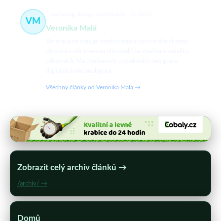
marketing, design, spotřebitelé
72 článků
VM
Veronika Malá
Veronika se věnuje marketingu a spotřebitelskému
chování s důrazem na vliv obalů na značku a loajalitu
zákazníků. Má zkušenosti v obalovém designu a
digitálních technologiích.
Všechny články od Veronika Malá →
Zobrazit celý archiv článků →
/archiv/ →
Domů