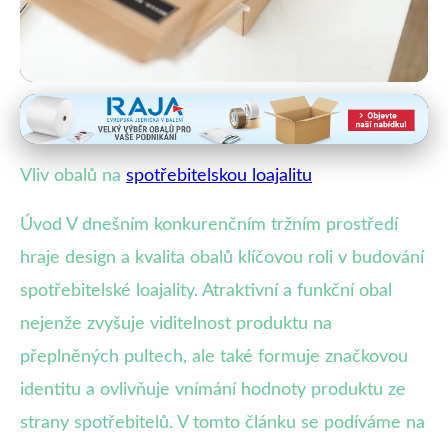
Obaly a zákaznická loajalita
Jak Obaly Ovlivňují Loajalitu
Vliv obalů na
spotřebitelskou loajalitu
Zákazníků a Budují Značku
Úvod V dnešním konkurenčním tržním prostředí
6. 11. 2025
· 4 min čtení · Autor: Veronika Malá
hraje design a kvalita obalů klíčovou roli v budování
spotřebitelské loajality. Atraktivní a funkční obal
nejenže zvyšuje viditelnost produktu na
přeplněných pultech, ale také formuje značkovou
identitu a ovlivňuje vnímání hodnoty produktu ze
strany spotřebitelů. V tomto článku se podíváme na