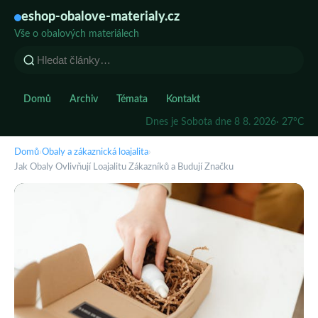
eshop-obalove-materialy.cz
Vše o obalových materiálech
Domů
Archiv
Témata
Kontakt
Dnes je Sobota dne 8 8. 2026
· 27°C
Domů
›
Obaly a zákaznická loajalita
›
Jak Obaly Ovlivňují Loajalitu Zákazníků a Budují Značku