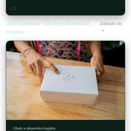
/ →
Další z archivu – Obaly a zákaznická
Zobrazit vše
→
loajalita
Obaly a zákaznická loajalita