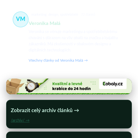
marketing, design, spotřebitelé
72 článků
VM
Veronika Malá
Veronika se věnuje marketingu a spotřebitelskému
chování s důrazem na vliv obalů na značku a loajalitu
zákazníků. Má zkušenosti v obalovém designu a
digitálních technologiích.
Všechny články od Veronika Malá →
Zobrazit celý archiv článků →
/archiv/ →