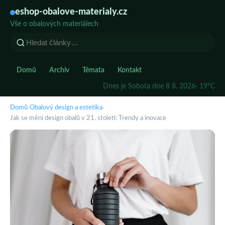
eshop-obalove-materialy.cz
Vše o obalových materiálech
Domů
Archiv
Témata
Kontakt
Dnes je Sobota dne 8 8. 2026
· 19°C
Domů
›
Obalový design a estetika
›
Jak se mění design obalů v 21. století: Trendy a inovace