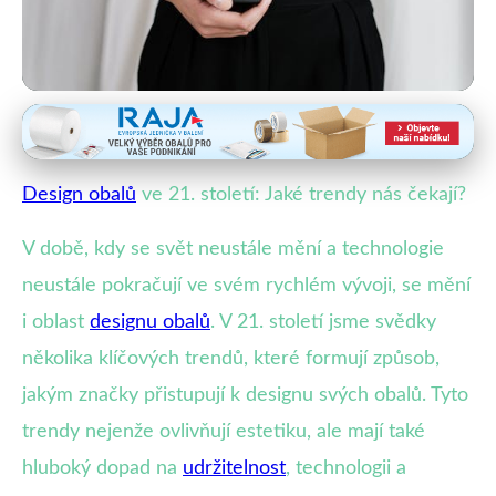
Obalový design a estetika
Jak se mění design obalů v 21.
Design obalů
ve 21. století: Jaké trendy nás čekají?
století: Trendy a inovace
V době, kdy se svět neustále mění a technologie
8. 2. 2026
· 4 min čtení · Autor: Veronika Malá
neustále pokračují ve svém rychlém vývoji, se mění
i oblast
designu obalů
. V 21. století jsme svědky
několika klíčových trendů, které formují způsob,
jakým značky přistupují k designu svých obalů. Tyto
trendy nejenže ovlivňují estetiku, ale mají také
hluboký dopad na
udržitelnost
, technologii a