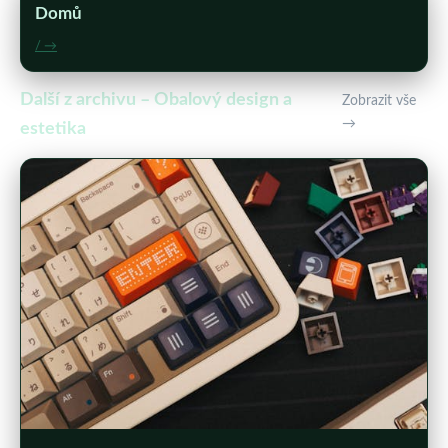
Domů
/ →
Další z archivu – Obalový design a
Zobrazit vše
→
estetika