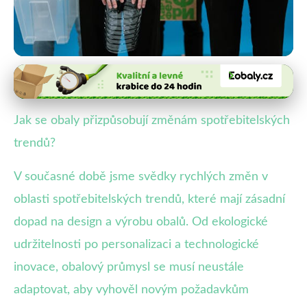
Obaly a spotřební chování
Jak se obaly mění s trendem
Jak se obaly přizpůsobují změnám spotřebitelských
udržitelnosti a personalizace?
trendů?
14. 10. 2025
· 3 min čtení · Autor: Veronika Malá
V současné době jsme svědky rychlých změn v
oblasti spotřebitelských trendů, které mají zásadní
dopad na design a výrobu obalů. Od ekologické
udržitelnosti po personalizaci a technologické
inovace, obalový průmysl se musí neustále
adaptovat, aby vyhověl novým požadavkům