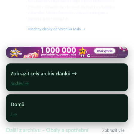
Veronika se věnuje marketingu a spotřebitelskému
chování s důrazem na vliv obalů na značku a loajalitu
zákazníků. Má zkušenosti v obalovém designu a
digitálních technologiích.
Všechny články od Veronika Malá →
Zobrazit celý archiv článků →
/archiv/ →
Domů
/ →
Další z archivu – Obaly a spotřební
Zobrazit vše