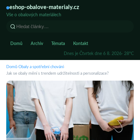
eshop-obalove-materialy.cz
Vše o obalových materiálech
Domů
Archiv
Témata
Kontakt
Dnes je Čtvrtek dne 6 8. 2026
· 28°C
Domů
›
Obaly a spotřební chování
›
Jak se obaly mění s trendem udržitelnosti a personalizace?