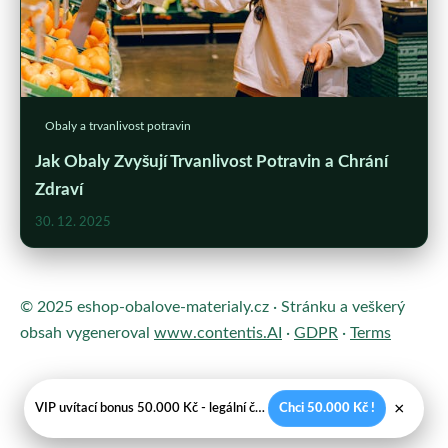
Obaly a trvanlivost potravin
Jak Obaly Zvyšují Trvanlivost Potravin a Chrání
Zdraví
30. 12. 2025
© 2025 eshop-obalove-materialy.cz · Stránku a veškerý
obsah vygeneroval
www.contentis.AI
·
GDPR
·
Terms
×
VIP uvítací bonus 50.000 Kč - legální české kasíno
Chci 50.000 Kč !