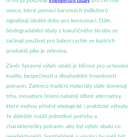
firmy již používají
inteligentní obaly
pro čerstvé
ovoce, které pomocí barvových indikátorů
signalizují ideální dobu pro konzumaci. Dále,
biodegradabilní obaly z kukuřičného škrobu se
začínají používat pro balení rychle se kazících
produktů jako je zelenina.
Závěr Správný výběr obalů je klíčový pro uchování
kvality, bezpečnosti a dlouhodobé trvanlivosti
potravin. Zatímco tradiční materiály stále dominují
trhu, inovativní řešení nabízejí slibné alternativy,
které mohou přinést ekologické i praktické výhody.
Je důležité zvážit jednotlivé potřeby a
charakteristiky potravin, aby byl výběr obalu co
nejefektivnější. Spotřebitelé a výrobci by měli být