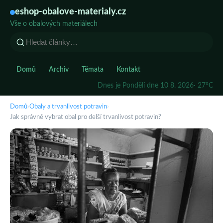
eshop-obalove-materialy.cz
Vše o obalových materiálech
Domů
Archiv
Témata
Kontakt
Dnes je Pondělí dne 10 8. 2026
· 27°C
Domů
›
Obaly a trvanlivost potravin
›
Jak správně vybrat obal pro delší trvanlivost potravin?