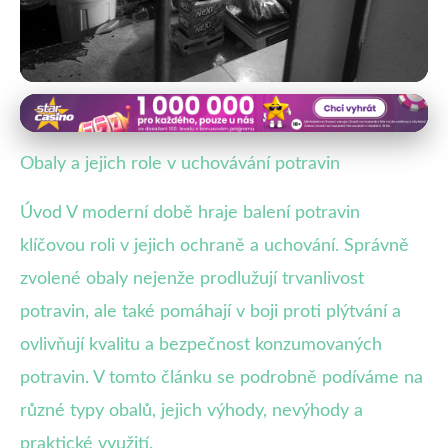
Obaly a trvanlivost potravin
Jak správně vybrat obal pro delší
Obaly a jejich role v uchovávání potravin
trvanlivost potravin?
Úvod V moderní době hraje balení potravin
12. 9. 2025
· 4 min čtení · Autor: Lukáš Pavliš
klíčovou roli v jejich ochraně a uchování. Správně
zvolené obaly nejenže prodlužují trvanlivost
potravin, ale také pomáhají v boji proti plýtvání a
ovlivňují kvalitu a bezpečnost konzumovaných
potravin. V tomto článku se podrobně podíváme na
různé typy obalů, jejich výhody, nevýhody a
praktické využití.