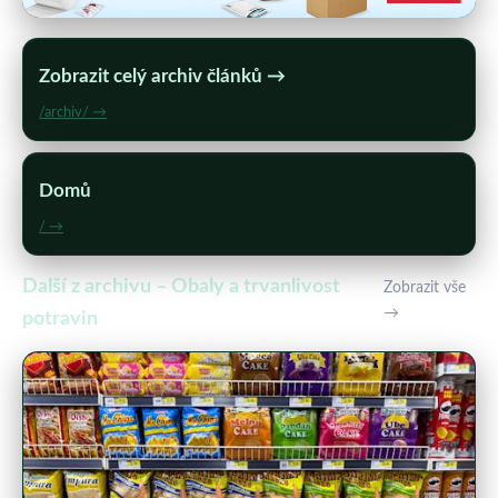
Zobrazit celý archiv článků →
/archiv/ →
Domů
/ →
Další z archivu – Obaly a trvanlivost
Zobrazit vše
→
potravin