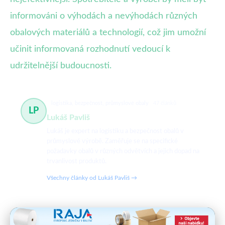
informováni o výhodách a nevýhodách různých
obalových materiálů a technologií, což jim umožní
učinit informovaná rozhodnutí vedoucí k
udržitelnější budoucnosti.
logistika, bezpečnost, průmyslové obaly
47 článků
LP
Lukáš Pavliš
Lukáš je expert na logistiku a bezpečnost obalů v
průmyslové výrobě. Zaměřuje se na specifické
požadavky obalů v různých odvětvích a jejich dopad na
trvanlivost produktů.
Všechny články od Lukáš Pavliš →