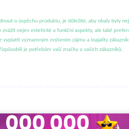
ut o úspěchu produktu, je důležité, aby obaly byly nejen
 zvážit nejen estetické a funkční aspekty, ale také prefer
e vyplatit významným zvýšením zájmu a loajality zákazní
přizpůsobili je potřebám vaší značky a vašich zákazníků.
hování s důrazem na vliv obalů na značku a loajalitu zákazníků. Má zkušenosti v