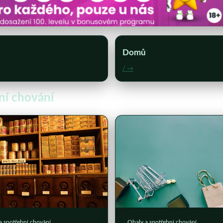
Domů
/ →
bní chování
a spotřební chování
Obaly a spotřební chování