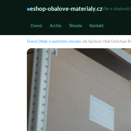
eshop-obalove-materialy.cz
Vše o obalových
Domů
Archiv
Témata
Kontakt
Domů
›
Obaly a spotřební chování
›
Jak Správný Obal Ovlivňuje 