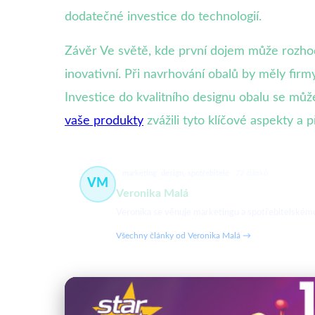
dodatečné investice do technologií.
Závěr Ve světě, kde první dojem může rozhodno
inovativní. Při navrhování obalů by měly firmy
Investice do kvalitního designu obalu se můž
vaše produkty
zvážili tyto klíčové aspekty a 
marketing, design, spotřebitelé
72 článků
VM
Veronika Malá
Veronika se věnuje marketingu a spotřebitelskému c
Všechny články od Veronika Malá →