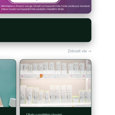
Zobrazit vše →
Obaly a spotřební chování