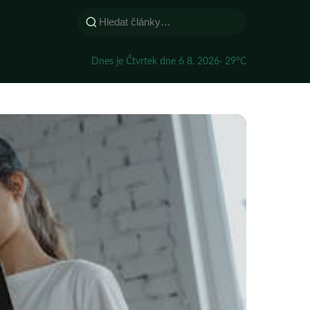
Dnes je Čtvrtek dne 6 8. 2026
· 29°C