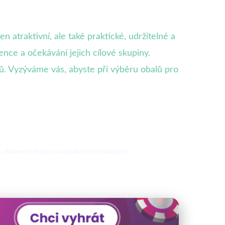
 atraktivní, ale také praktické, udržitelné a
ence a očekávání jejich cílové skupiny.
ků. Vyzýváme vás, abyste při výběru obalů pro
 obalovém designu a digitálních technologiích.