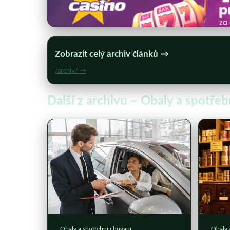
Zobrazit celý archiv článků →
/archiv/ →
Další z archivu – Obaly a spotře
Obaly a spotřební chování
Obaly 