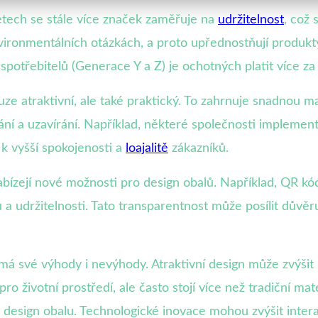
letech se stále více značek zaměřuje na
udržitelnost
, což 
nvironmentálních otázkách, a proto upřednostňují produkty
otřebitelů (Generace Y a Z) je ochotných platit více za 
uze atraktivní, ale také praktický. To zahrnuje snadnou
ání a uzavírání. Například, některé společnosti implement
k vyšší spokojenosti a
loajalitě
zákazníků.
abízejí nové možnosti pro design obalů. Například, QR 
 a udržitelnosti. Tato transparentnost může posílit důvěru
á své výhody i nevýhody. Atraktivní design může zvýšit 
ro životní prostředí, ale často stojí více než tradiční mat
design obalu. Technologické inovace mohou zvýšit interak