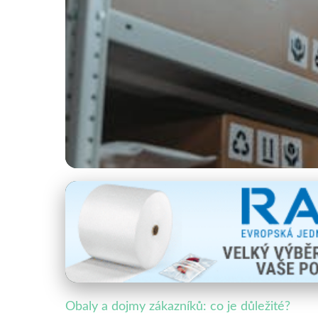
Obaly a spotřební chování
Jak Správný Obal O
13. 10. 2025
· 4 min čtení · Autor: Veronika Malá
Obaly a dojmy zákazníků: co je důležité?