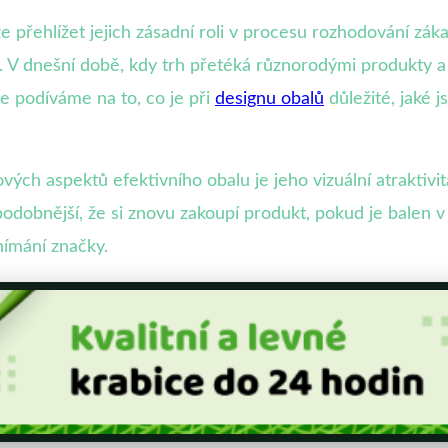
přehlížet jejich zásadní roli v procesu rozhodování zák
 V dnešní době, kdy trh přetéká různorodými produkty a 
e podíváme na to, co je při
designu obalů
důležité, jaké j
ových aspektů efektivního obalu je jeho vizuální atraktiv
dobnější, že si znovu zakoupí produkt, pokud je balen v a
nímání značky.