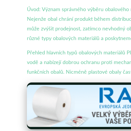
Úvod: Význam správného výběru obalového ma
Nejenže obal chrání produkt během distribuce
může zvýšit prodejnost, zatímco nevhodný o
různé typy obalových materiálů a poskytneme 
Přehled hlavních typů obalových materiálů Pla
vodě a nabízejí dobrou ochranu proti mechan
funkčních obalů. Nicméně plastové obaly čas