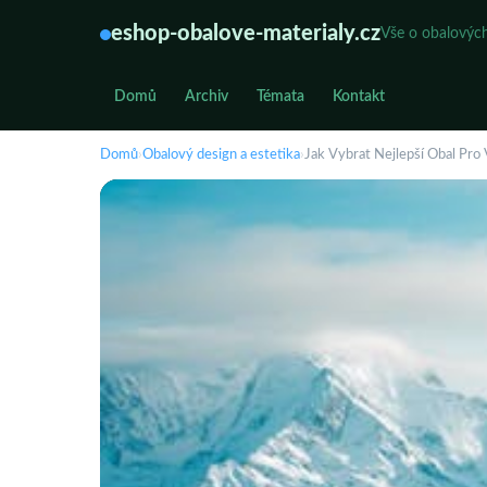
eshop-obalove-materialy.cz
Vše o obalových
Domů
Archiv
Témata
Kontakt
Domů
›
Obalový design a estetika
›
Jak Vybrat Nejlepší Obal Pro