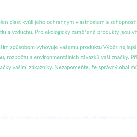
volen plast kvůli jeho ochranným vlastnostem a schopnosti
ětlu a vzduchu. Pro ekologicky zaměřené produkty jsou v
lepším způsobem vyhovuje vašemu produktu Výběr nejlepš
rhu, rozpočtu a environmentálních závazků vaší značky. P
 značky vašimi zákazníky. Nezapomeňte, že správný obal 
hování s důrazem na vliv obalů na značku a loajalitu zákazníků. Má zkušenosti v