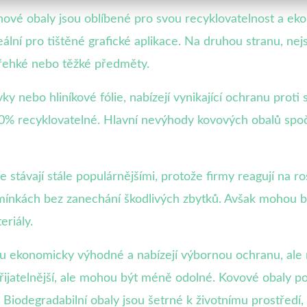
ové obaly jsou oblíbené pro svou recyklovatelnost a ekol
ální pro tištěné grafické aplikace. Na druhou stranu, ne
řehké nebo těžké předměty.
 nebo hliníkové fólie, nabízejí vynikající ochranu proti s
0% recyklovatelné. Hlavní nevýhody kovových obalů spočív
e stávají stále populárnějšími, protože firmy reagují na r
odmínkách bez zanechání škodlivých zbytků. Avšak mohou 
eriály.
u ekonomicky výhodné a nabízejí výbornou ochranu, ale ma
řijatelnější, ale mohou být méně odolné. Kovové obaly pos
 Biodegradabilní obaly jsou šetrné k životnímu prostředí