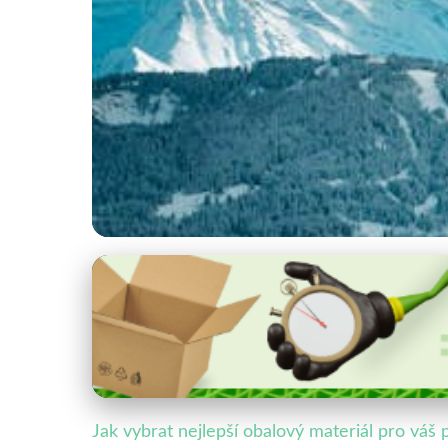
Obalový design a estetika
Jak Vybrat Nejlepší
15. 6. 2025
· 4 min čtení · Autor: Veronika Malá
Jak vybrat nejlepší obalový materiál pro váš 