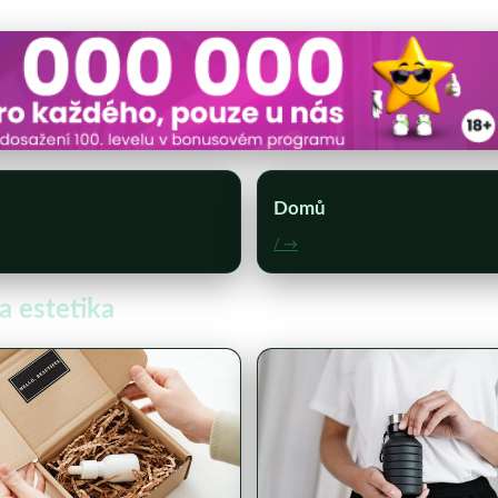
Domů
/ →
a estetika