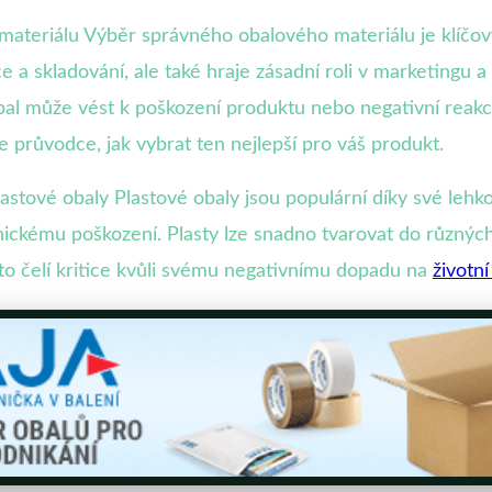
teriálu Výběr správného obalového materiálu je klíčový
 a skladování, ale také hraje zásadní roli v marketingu 
bal může vést k poškození produktu nebo negativní reak
průvodce, jak vybrat ten nejlepší pro váš produkt.
stové obaly Plastové obaly jsou populární díky své lehko
ickému poškození. Plasty lze snadno tvarovat do různýc
to čelí kritice kvůli svému negativnímu dopadu na
životní