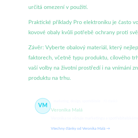
určitá omezení v použití.
Praktické příklady Pro elektroniku je často 
kovové obaly kvůli potřebě ochrany proti sv
Závěr: Vyberte obalový materiál, který nej
faktorech, včetně typu produktu, cílového t
vaší volby na životní prostředí i na vnímání
produktu na trhu.
marketing, design, spotřebitelé
72 článků
VM
Veronika Malá
Veronika se věnuje marketingu a spotřebitelskému c
Všechny články od Veronika Malá →