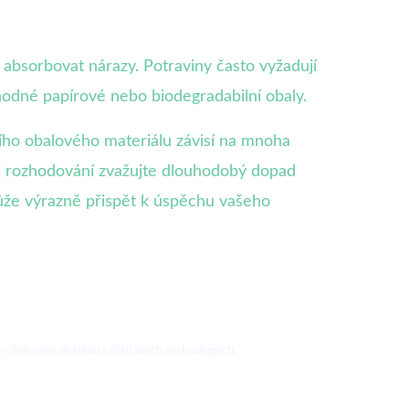
 absorbovat nárazy. Potraviny často vyžadují
hodné papírové nebo biodegradabilní obaly.
ího obalového materiálu závisí na mnoha
ři rozhodování zvažujte dlouhodobý dopad
může výrazně přispět k úspěchu vašeho
 obalovém designu a digitálních technologiích.