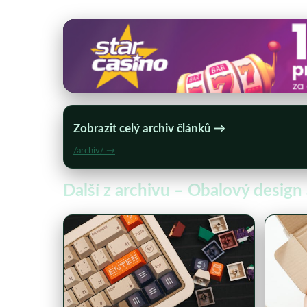
Zobrazit celý archiv článků →
/archiv/ →
Další z archivu – Obalový design 