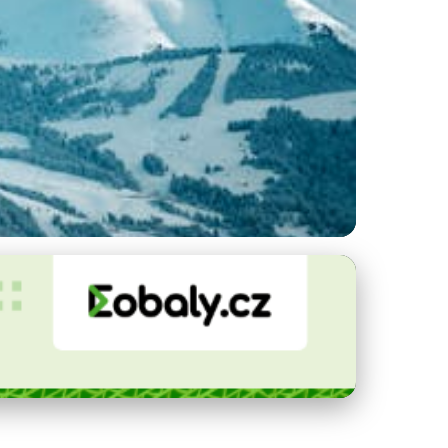
mpletní Průvodce