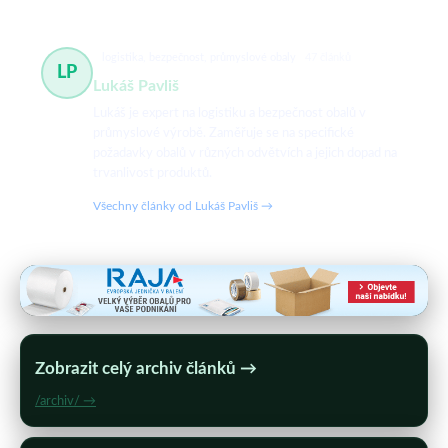
logistika, bezpečnost, průmyslové obaly
47 článků
LP
Lukáš Pavliš
Lukáš je expert na logistiku a bezpečnost obalů v
průmyslové výrobě. Zaměřuje se na specifické
požadavky obalů v různých odvětvích a jejich dopad na
trvanlivost produktů.
Všechny články od Lukáš Pavliš →
Zobrazit celý archiv článků →
/archiv/ →