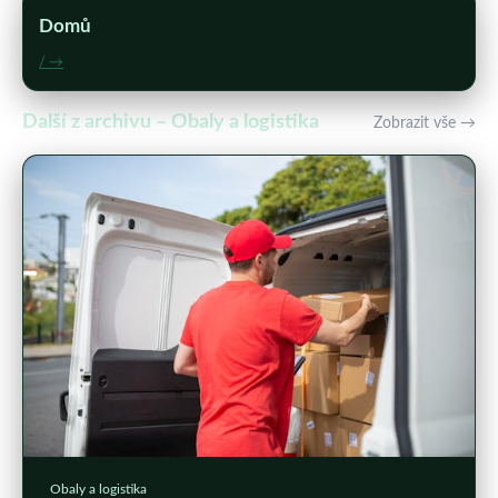
Domů
/ →
Další z archivu – Obaly a logistika
Zobrazit vše →
Obaly a logistika