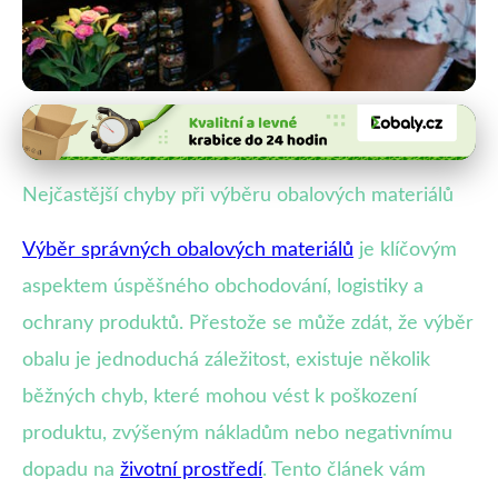
Obaly a logistika
Nejčastější chyby při výběru obalů
Nejčastější chyby při výběru obalových materiálů
a jak se jim vyhnout
Výběr správných obalových materiálů
je klíčovým
13. 7. 2025
· 4 min čtení · Autor: Lukáš Pavliš
aspektem úspěšného obchodování, logistiky a
ochrany produktů. Přestože se může zdát, že výběr
obalu je jednoduchá záležitost, existuje několik
běžných chyb, které mohou vést k poškození
produktu, zvýšeným nákladům nebo negativnímu
dopadu na
životní prostředí
. Tento článek vám