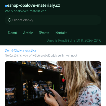
eshop-obalove-materialy.cz
Vše o obalových materiálech
Domů
Archiv
Témata
Kontakt
Dnes je Pondělí dne 10 8. 2026
· 29°C
Domů
›
Obaly a logistika
›
Nejčastější chyby při výběru obalů a jak se jim vyhnout