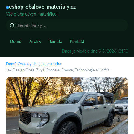
eshop-obalove-materialy.cz
Vše o obalových materiálech
Domů
Archiv
Témata
Kontakt
Dnes je Neděle dne 9 8. 2026
· 31°C
Domů
›
Obalový design a estetika
›
Jak Design Obalu Zvýší Prodeje: Emoce, Technologie a Udržit…