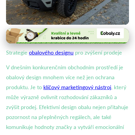
Obalový design a estetika
Jak Design Obalu Zvýší Prodeje:
Strategie
obalového designu
pro zvýšení prodeje
Emoce, Technologie a Udržitelnost
V dnešním konkurenčním obchodním prostředí je
8. 11. 2025
· 4 min čtení · Autor: Veronika Malá
obalový design mnohem více než jen ochrana
produktu. Je to
klíčový marketingový nástroj
, který
může výrazně ovlivnit rozhodování zákazníků a
zvýšit prodej. Efektivní design obalu nejen přitahuje
pozornost na přeplněných regálech, ale také
komunikuje hodnoty značky a vytváří emocionální