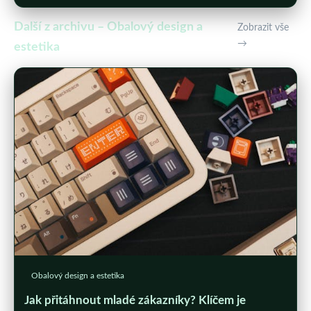
Další z archivu – Obalový design a
Zobrazit vše
→
estetika
Obalový design a estetika
Jak přitáhnout mladé zákazníky? Klíčem je