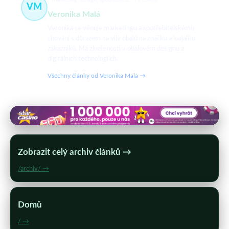
VM
Veronika Malá
Veronika se věnuje marketingu a spotřebitelskému
chování s důrazem na vliv obalů na značku a loajalitu
zákazníků. Má zkušenosti v obalovém designu a
digitálních technologiích.
Všechny články od Veronika Malá →
Zobrazit celý archiv článků →
/archiv/ →
Domů
/ →