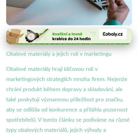
Vliv obalů na prodeje a značku
Jak Obalové Materiály Posilují
Obalové materiály a jejich roli v marketingu
Značku a Přitahují Zákazníky
Obalové materiály hrají klíčovou roli v
6. 9. 2025
· 3 min čtení · Autor: Veronika Malá
marketingových strategiích mnoha firem. Nejenže
chrání produkt během dopravy a skladování, ale
také poskytují významnou příležitost pro značku,
aby se odlišila od konkurence a přitáhla pozornost
spotřebitelů. V tomto článku se podíváme na různé
typy obalových materiálů, jejich výhody a