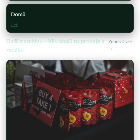
Domů
/ →
Další z archivu – Vliv obalů na prodeje a
Zobrazit vše
→
značku