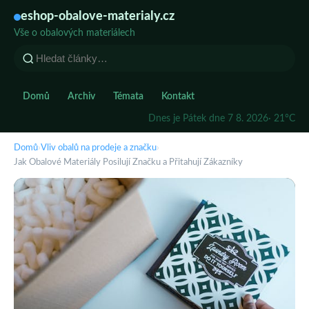
eshop-obalove-materialy.cz
Vše o obalových materiálech
Domů
Archiv
Témata
Kontakt
Dnes je Pátek dne 7 8. 2026
· 21°C
Domů
›
Vliv obalů na prodeje a značku
›
Jak Obalové Materiály Posilují Značku a Přitahují Zákazníky