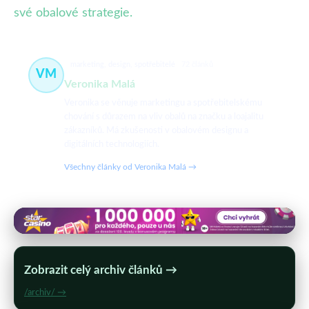
své obalové strategie.
marketing, design, spotřebitelé
72 článků
VM
Veronika Malá
Veronika se věnuje marketingu a spotřebitelskému
chování s důrazem na vliv obalů na značku a loajalitu
zákazníků. Má zkušenosti v obalovém designu a
digitálních technologiích.
Všechny články od Veronika Malá →
Zobrazit celý archiv článků →
/archiv/ →