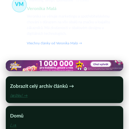
marketing, design, spotřebitelé
72 článků
VM
Veronika Malá
Veronika se věnuje marketingu a spotřebitelskému
chování s důrazem na vliv obalů na značku a loajalitu
zákazníků. Má zkušenosti v obalovém designu a
digitálních technologiích.
Všechny články od Veronika Malá →
Zobrazit celý archiv článků →
/archiv/ →
Domů
/ →