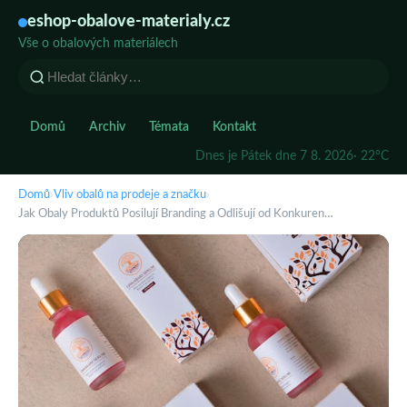
eshop-obalove-materialy.cz
Vše o obalových materiálech
Domů
Archiv
Témata
Kontakt
Dnes je Pátek dne 7 8. 2026
· 22°C
Domů
›
Vliv obalů na prodeje a značku
›
Jak Obaly Produktů Posilují Branding a Odlišují od Konkuren…