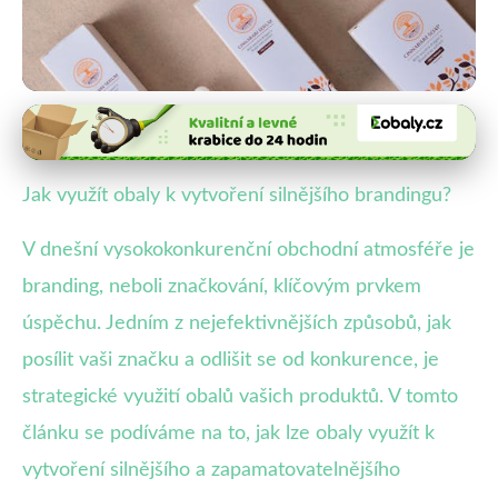
Vliv obalů na prodeje a značku
Jak Obaly Produktů Posilují
Jak využít obaly k vytvoření silnějšího brandingu?
Branding a Odlišují od
V dnešní vysokokonkurenční obchodní atmosféře je
Konkurence
branding, neboli značkování, klíčovým prvkem
26. 1. 2026
· 4 min čtení · Autor: Veronika Malá
úspěchu. Jedním z nejefektivnějších způsobů, jak
posílit vaši značku a odlišit se od konkurence, je
strategické využití obalů vašich produktů. V tomto
článku se podíváme na to, jak lze obaly využít k
vytvoření silnějšího a zapamatovatelnějšího