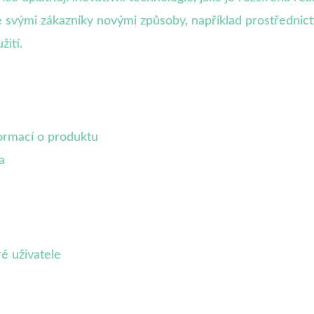
 svými zákazníky novými způsoby, například prostřednic
ití.
ormací o produktu
a
é uživatele