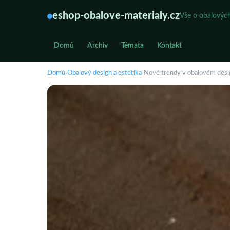
eshop-obalove-materialy.cz
Vše o obalových
Domů
Archiv
Témata
Kontakt
Domů
›
Obalový design a estetika
›
Nové trendy v obalovém desi