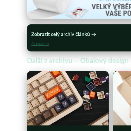
Zobrazit celý archiv článků →
/archiv/ →
Další z archivu – Obalový design 