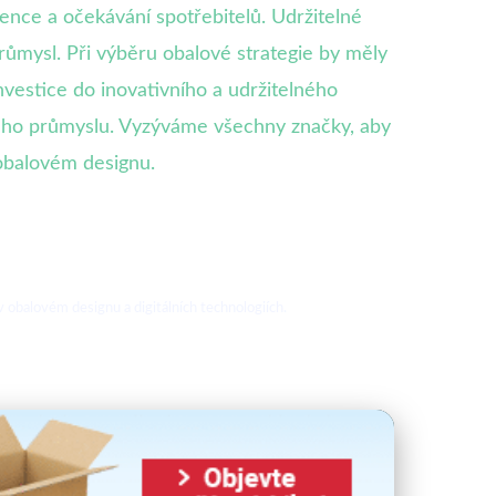
ence a očekávání spotřebitelů. Udržitelné
průmysl. Při výběru obalové strategie by měly
Investice do inovativního a udržitelného
ého průmyslu. Vyzýváme všechny značky, aby
 obalovém designu.
 obalovém designu a digitálních technologiích.