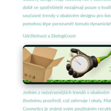
době se spotřebitelé nezajímají pouze o kval
současné trendy v obalovém designu pro kosm
pomohou lépe porozumět tomuto dynamick
Udržitelnost a Ekologičnost
Jedním z nejvýraznějších trendů v obalovém de
životnímu prostředí, což zahrnuje i obaly. Mat
Cosmetics je známá svým používáním recyklov