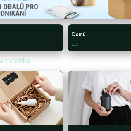
Domů
/ →
a estetika