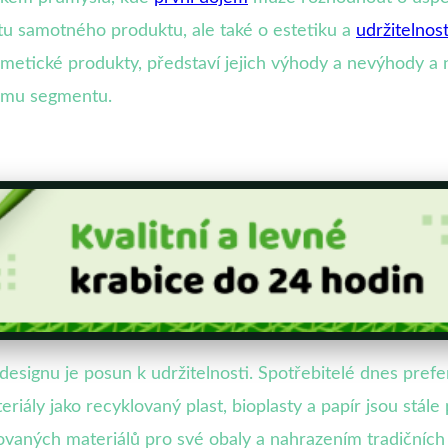
itu samotného produktu, ale také o estetiku a
udržitelnos
etické produkty, představí jejich výhody a nevýhody a n
ému segmentu.
signu je posun k udržitelnosti. Spotřebitelé dnes prefer
eriály jako recyklovaný plast, bioplasty a papír jsou stál
aných materiálů pro své obaly a nahrazením tradičních o