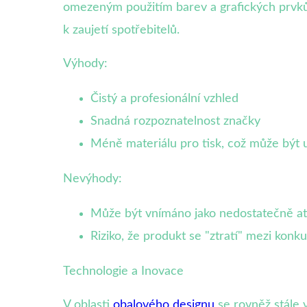
omezeným použitím barev a grafických prvků. 
k zaujetí spotřebitelů.
Výhody:
Čistý a profesionální vzhled
Snadná rozpoznatelnost značky
Méně materiálu pro tisk, což může být u
Nevýhody:
Může být vnímáno jako nedostatečně atr
Riziko, že produkt se "ztratí" mezi konk
Technologie a Inovace
V oblasti
obalového designu
se rovněž stále v