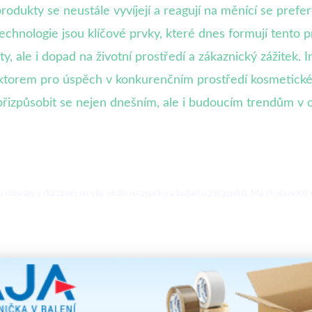
dukty se neustále vyvíjejí a reagují na měnící se prefer
 technologie jsou klíčové prvky, které dnes formují tento 
y, ale i dopad na životní prostředí a zákaznický zážitek. 
aktorem pro úspěch v konkurenčním prostředí kosmetick
přizpůsobit se nejen dnešním, ale i budoucím trendům v
hování s důrazem na vliv obalů na značku a loajalitu zákazníků. Má zkušenosti v