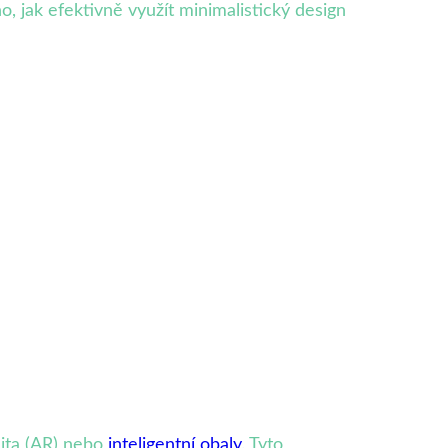
, jak efektivně využít minimalistický design
alita (AR) nebo
inteligentní obaly
. Tyto