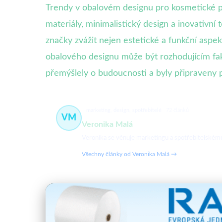
Trendy v obalovém designu pro kosmetické pro
materiály, minimalistický design a inovativní
značky zvážit nejen estetické a funkční aspekt
obalového designu může být rozhodujícím f
přemýšlely o budoucnosti a byly připraveny 
marketing, design, spotřebitelé
72 článků
VM
Veronika Malá
Veronika se věnuje marketingu a spotřebitelskému c
Všechny články od Veronika Malá →