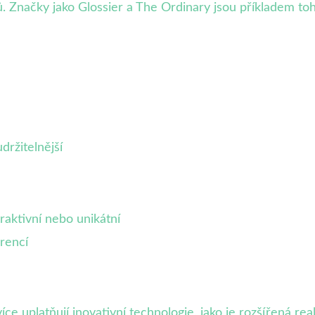
Značky jako Glossier a The Ordinary jsou příkladem toho
držitelnější
aktivní nebo unikátní
urencí
íce uplatňují inovativní technologie, jako je rozšířená re