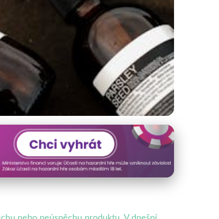
ržitelnost a
chu nebo neúspěchu produktu. V dnešní