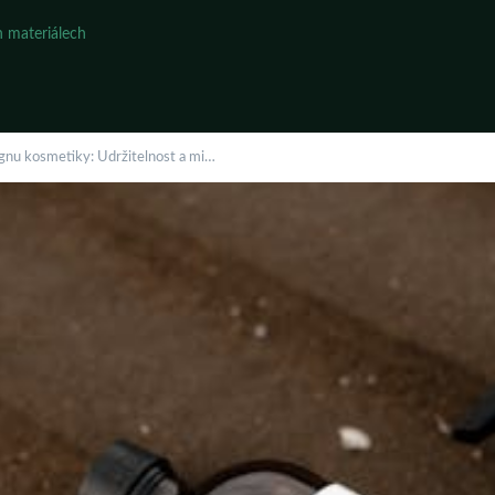
 materiálech
gnu kosmetiky: Udržitelnost a mi…