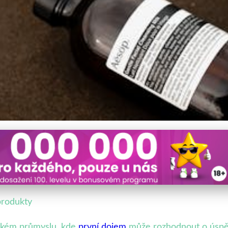
vém designu kosmetiky: Ud
produkty
ickém průmyslu, kde
první dojem
může rozhodnout o úspě