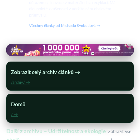
důrazem na inovace v materiálech a recyklaci. Má
dlouholeté zkušenosti v udržitelném obalovém
průmyslu.
Všechny články od Michaela Svobodová →
Zobrazit celý archiv článků →
/archiv/ →
Domů
/ →
Další z archivu – Udržitelnost a ekologie
Zobrazit vše
→