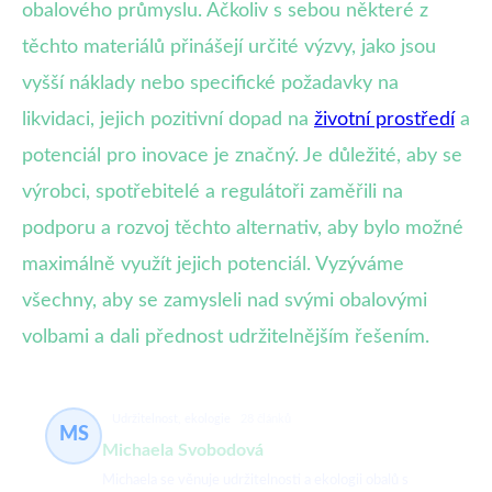
obalového průmyslu. Ačkoliv s sebou některé z
těchto materiálů přinášejí určité výzvy, jako jsou
vyšší náklady nebo specifické požadavky na
likvidaci, jejich pozitivní dopad na
životní prostředí
a
potenciál pro inovace je značný. Je důležité, aby se
výrobci, spotřebitelé a regulátoři zaměřili na
podporu a rozvoj těchto alternativ, aby bylo možné
maximálně využít jejich potenciál. Vyzýváme
všechny, aby se zamysleli nad svými obalovými
volbami a dali přednost udržitelnějším řešením.
Udržitelnost, ekologie
28 článků
MS
Michaela Svobodová
Michaela se věnuje udržitelnosti a ekologii obalů s