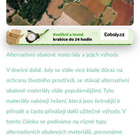
Udržitelnost a ekologie obalů
Proč volit ekologické obaly?
Alternativní obalové materiály a jejich výhody
Přehled výhod a nevýhod
V dnešní době, kdy se stále více klade důraz na
13. 6. 2025
· 4 min čtení · Autor: Michaela Svobodová
ochranu životního prostředí, se stávají alternativní
obalové materiály stále populárnějšími. Tyto
materiály nabízejí řešení, která jsou šetrnější k
přírodě a často přinášejí další užitečné výhody. V
tomto článku se podíváme na různé typy
alternativních obalových materiálů, porovnáme