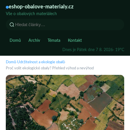
eshop-obalove-materialy.cz
Vše o obalových materiálech
Domů
Archiv
Témata
Kontakt
Dnes je Pátek dne 7 8. 2026
· 19°C
Domů
›
Udržitelnost a ekologie obalů
›
Proč volit ekologické obaly? Přehled výhod a nevýhod