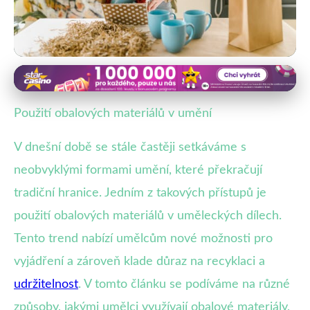
Recyklace a obnovitelnost obalů
Recyklace jako Umění: Jak
Použití obalových materiálů v umění
Obalové Materiály Ožívají v Dílech
V dnešní době se stále častěji setkáváme s
4. 7. 2025
· 4 min čtení · Autor: Marek Vacek
neobvyklými formami umění, které překračují
tradiční hranice. Jedním z takových přístupů je
použití obalových materiálů v uměleckých dílech.
Tento trend nabízí umělcům nové možnosti pro
vyjádření a zároveň klade důraz na recyklaci a
udržitelnost
. V tomto článku se podíváme na různé
způsoby, jakými umělci využívají obalové materiály,