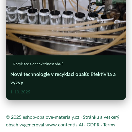
Recyklace a obnovitelnost obalů
Nové technologie v recyklaci obalů: Efektivita a
výzvy
1. 10. 2025
© 2025 eshop-obalove-materialy.cz · Stránku a veškerý
obsah vygeneroval
www.contentis.AI
·
GDPR
·
Terms