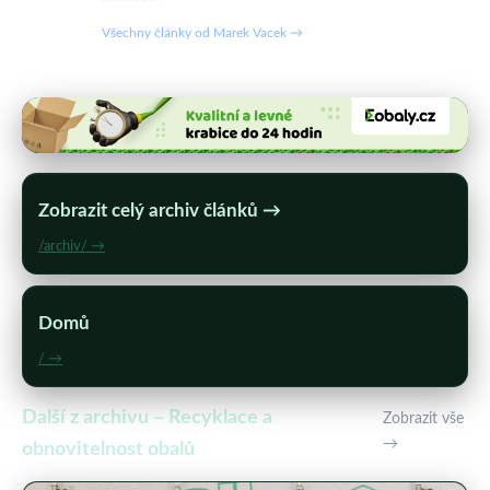
Všechny články od Marek Vacek →
Zobrazit celý archiv článků →
/archiv/ →
Domů
/ →
Další z archivu – Recyklace a
Zobrazit vše
→
obnovitelnost obalů