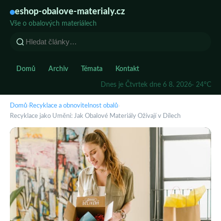
eshop-obalove-materialy.cz
Vše o obalových materiálech
Domů
Archiv
Témata
Kontakt
Dnes je Čtvrtek dne 6 8. 2026
· 24°C
Domů
›
Recyklace a obnovitelnost obalů
›
Recyklace jako Umění: Jak Obalové Materiály Ožívají v Dílech