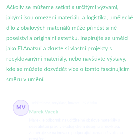
Ačkoliv se můžeme setkat s určitými výzvami,
jakými jsou omezení materiálu a logistika, umělecké
dílo z obalových materiálů může přinést silné
poselství a originální estetiku. Inspirujte se umělci
jako El Anatsui a zkuste si vlastní projekty s
recyklovanými materiály, nebo navštivte výstavy,
kde se můžete dozvědět více o tomto fascinujícím
směru v umění.
udržitelnost, recyklace, inovace
69 článků
MV
Marek Vacek
Marek je odborník na udržitelné obalové materiály s
desetiletou praxí v ekologickém designu a recyklaci.
Zaměřuje se na inovace podporující ochranu životního
prostředí.