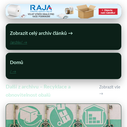
Zobrazit celý archiv článků →
/archiv/ →
Domů
/ →
Další z archivu – Recyklace a
Zobrazit vše
→
obnovitelnost obalů