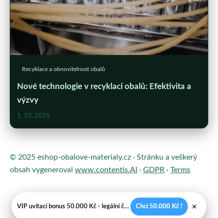
Recyklace a obnovitelnost obalů
Nové technologie v recyklaci obalů: Efektivita a
výzvy
1. 10. 2025
© 2025 eshop-obalove-materialy.cz · Stránku a veškerý
obsah vygeneroval
www.contentis.AI
·
GDPR
·
Terms
×
VIP uvítací bonus 50.000 Kč - legální české kasíno
Chci 50.000 Kč !