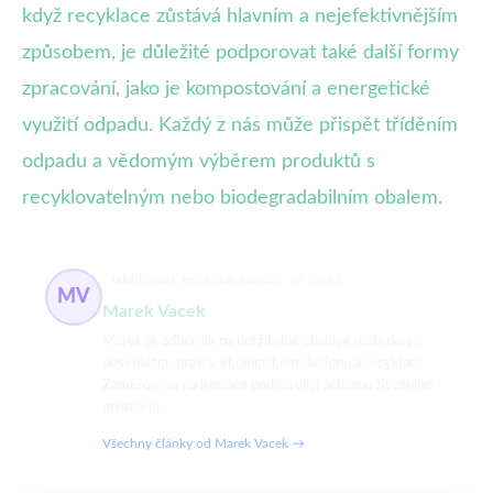
když recyklace zůstává hlavním a nejefektivnějším
způsobem, je důležité podporovat také další formy
zpracování, jako je kompostování a energetické
využití odpadu. Každý z nás může přispět tříděním
odpadu a vědomým výběrem produktů s
recyklovatelným nebo biodegradabilním obalem.
udržitelnost, recyklace, inovace
69 článků
MV
Marek Vacek
Marek je odborník na udržitelné obalové materiály s
desetiletou praxí v ekologickém designu a recyklaci.
Zaměřuje se na inovace podporující ochranu životního
prostředí.
Všechny články od Marek Vacek →