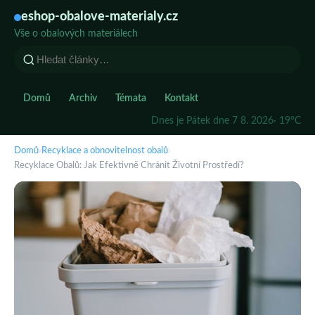
eshop-obalove-materialy.cz
Vše o obalových materiálech
Domů
Archiv
Témata
Kontakt
Dnes je Pátek dne 7 8. 2026
· 19°C
Domů
›
Recyklace a obnovitelnost obalů
›
Recyklace Obalů: Jak Efektivně Chránit Životní Prostředí?