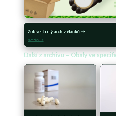
Zobrazit celý archiv článků →
/archiv/ →
Další z archivu – Obaly ve speci