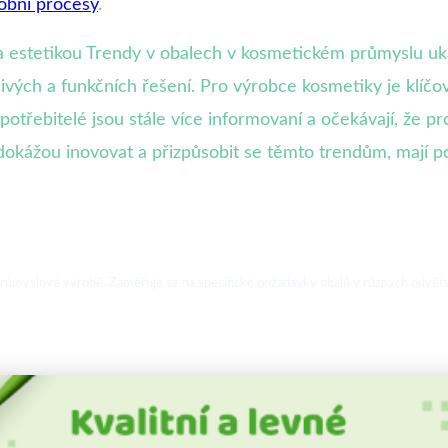
obní procesy
.
a estetikou Trendy v obalech v kosmetickém průmyslu uka
livých a funkčních řešení. Pro výrobce kosmetiky je klíčo
třebitelé jsou stále více informovaní a očekávají, že prod
í dokážou inovovat a přizpůsobit se těmto trendům, mají p
 průmyslové výrobě. Zaměřuje se na specifické požadavky obalů v různých odvětví