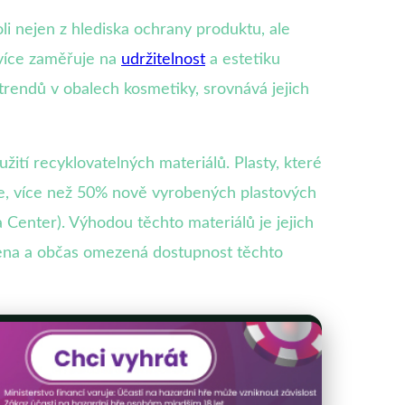
i nejen z hlediska ochrany produktu, ale
 více zaměřuje na
udržitelnost
a estetiku
trendů v obalech kosmetiky, srovnává jejich
žití recyklovatelných materiálů. Plasty, které
udie, více než 50% nově vyrobených plastových
Center). Výhodou těchto materiálů je jejich
ena a občas omezená dostupnost těchto