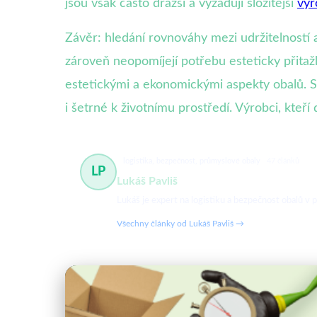
jsou však často dražší a vyžadují složitější
výr
Závěr: hledání rovnováhy mezi udržitelností 
zároveň neopomíjejí potřebu esteticky přitaž
estetickými a ekonomickými aspekty obalů. Spo
i šetrné k životnímu prostředí. Výrobci, kteř
logistika, bezpečnost, průmyslové obaly
47 článků
LP
Lukáš Pavliš
Lukáš je expert na logistiku a bezpečnost obalů v
Všechny články od Lukáš Pavliš →