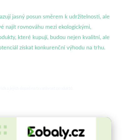
zují jasný posun směrem k udržitelnosti, ale
vé najít rovnováhu mezi ekologickými,
ukty, které kupují, budou nejen kvalitní, ale
otenciál získat konkurenční výhodu na trhu.
ch a jejich dopad na trvanlivost produktů.