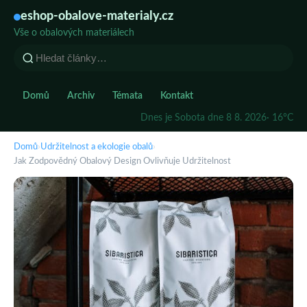
eshop-obalove-materialy.cz
Vše o obalových materiálech
Domů
Archiv
Témata
Kontakt
Dnes je Sobota dne 8 8. 2026
· 16°C
Domů
›
Udržitelnost a ekologie obalů
›
Jak Zodpovědný Obalový Design Ovlivňuje Udržitelnost