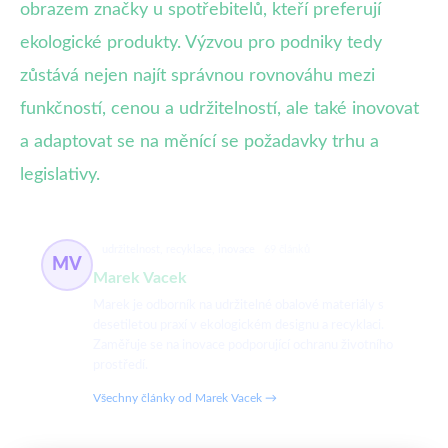
obrazem značky u spotřebitelů, kteří preferují
ekologické produkty. Výzvou pro podniky tedy
zůstává nejen najít správnou rovnováhu mezi
funkčností, cenou a udržitelností, ale také inovovat
a adaptovat se na měnící se požadavky trhu a
legislativy.
udržitelnost, recyklace, inovace
69 článků
MV
Marek Vacek
Marek je odborník na udržitelné obalové materiály s
desetiletou praxí v ekologickém designu a recyklaci.
Zaměřuje se na inovace podporující ochranu životního
prostředí.
Všechny články od Marek Vacek →