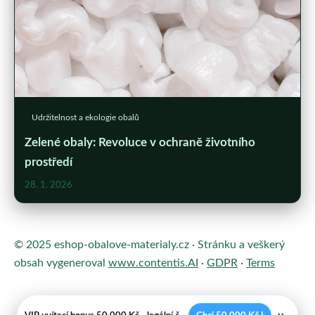
Udržitelnost a ekologie obalů
Zelené obaly: Revoluce v ochraně životního
prostředí
28. 1. 2026
© 2025 eshop-obalove-materialy.cz · Stránku a veškerý
obsah vygeneroval
www.contentis.AI
·
GDPR
·
Terms