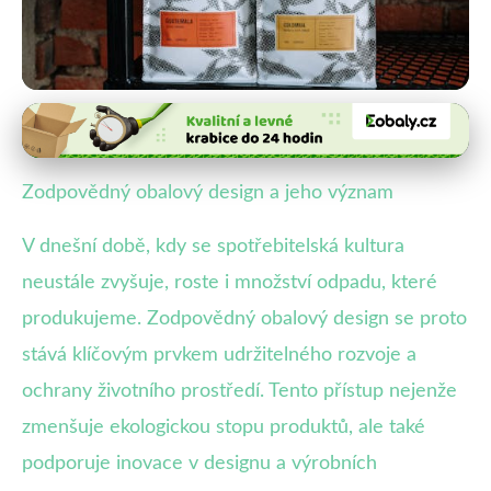
Udržitelnost a ekologie obalů
Jak Zodpovědný Obalový Design
Zodpovědný obalový design a jeho význam
Ovlivňuje Udržitelnost
V dnešní době, kdy se spotřebitelská kultura
16. 10. 2025
· 4 min čtení · Autor: Marek Vacek
neustále zvyšuje, roste i množství odpadu, které
produkujeme. Zodpovědný obalový design se proto
stává klíčovým prvkem udržitelného rozvoje a
ochrany životního prostředí. Tento přístup nejenže
zmenšuje ekologickou stopu produktů, ale také
podporuje inovace v designu a výrobních