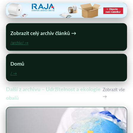
Zobrazit celý archiv článků →
/archiv/ →
Domů
/ →
Další z archivu – Udržitelnost a ekologie
Zobrazit vše
→
obalů