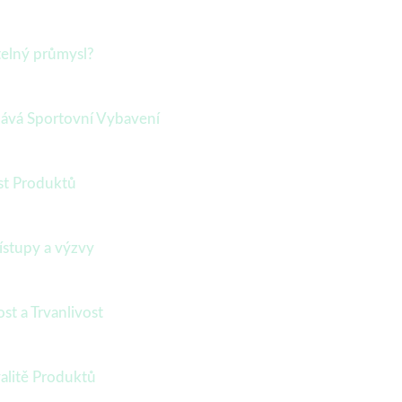
telný průmysl?
dává Sportovní Vybavení
ost Produktů
ístupy a výzvy
st a Trvanlivost
valitě Produktů