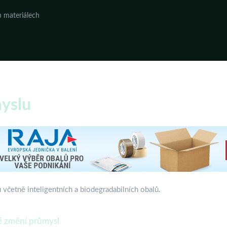
 materiálech
yslu
včetně inteligentních a biodegradabilních obalů.
ré změní průmysl