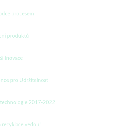
ůvodce procesem
lení produktů
ší Inovace
ence pro Udržitelnost
a technologie 2017-2022
 recyklace vedou!