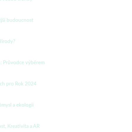
ější budoucnost
řírody?
in: Průvodce výběrem
ech pro Rok 2024
ůmysl a ekologii
t, Kreativita a AR