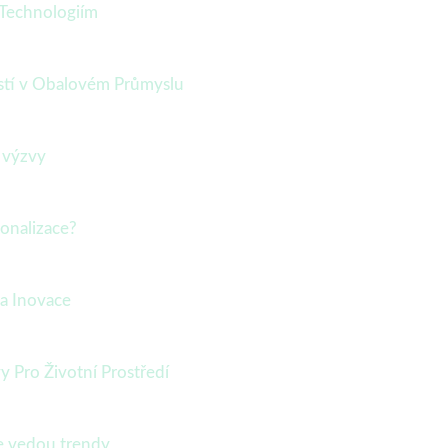
 Technologiím
ostí v Obalovém Průmyslu
a výzvy
sonalizace?
 a Inovace
 Pro Životní Prostředí
ce vedou trendy