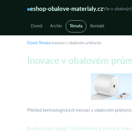
eshop-obalove-materialy.cz
Vše o obalových
Domů
Archiv
Témata
Kontakt
Domů
›
Témata
›
Inovace v obalovém průmyslu
Inovace v obalovém prům
Přehled technologických inovací v obalovém průmyslu 
Budoucnost obalů: Udržitelnost a inovace, kte