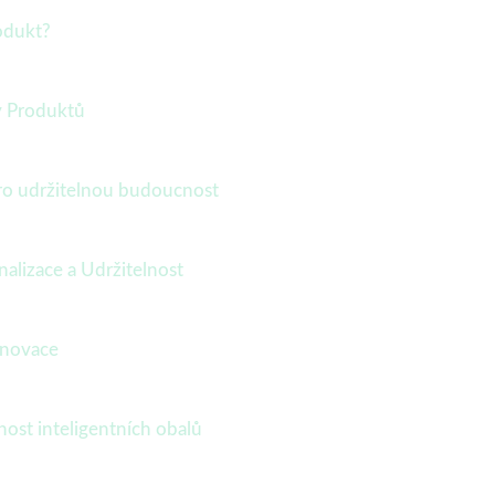
rodukt?
y Produktů
pro udržitelnou budoucnost
alizace a Udržitelnost
 inovace
ost inteligentních obalů