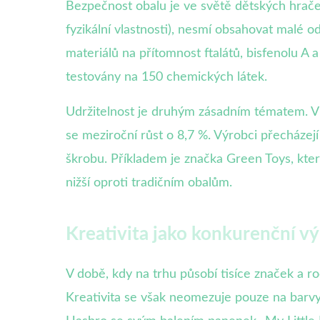
Bezpečnost obalu je ve světě dětských hrače
fyzikální vlastnosti), nesmí obsahovat malé od
materiálů na přítomnost ftalátů, bisfenolu A 
testovány na 150 chemických látek.
Udržitelnost je druhým zásadním tématem. V
se meziroční růst o 8,7 %. Výrobci přecházej
škrobu. Příkladem je značka Green Toys, kter
nižší oproti tradičním obalům.
Kreativita jako konkurenční vý
V době, kdy na trhu působí tisíce značek a r
Kreativita se však neomezuje pouze na barvy 