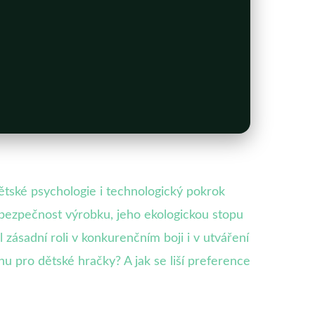
ské psychologie i technologický pokrok
i bezpečnost výrobku, jeho ekologickou stopu
zásadní roli v konkurenčním boji i v utváření
nu pro dětské hračky? A jak se liší preference