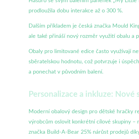
Hasbro se svým balením panenek „My Little Po
prodloužila dobu interakce až o 300 %.
Dalším příkladem je česká značka Mould King, 
ale také přináší nový rozměr využití obalu a p
Obaly pro limitované edice často využívají netr
sběratelskou hodnotu, což potvrzuje i úspěch 
a ponechat v původním balení.
Personalizace a inkluze: Nové 
Moderní obalový design pro dětské hračky ref
výrobcům oslovit konkrétní cílové skupiny – 
značka Build-A-Bear 25% nárůst prodejů díky 