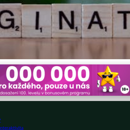
Designu Hraček: Bezpečnos
?
nteraktivita