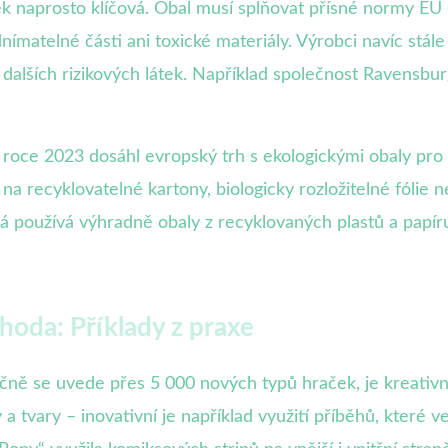
k naprosto klíčová. Obal musí splňovat přísné normy EU
nímatelné části ani toxické materiály. Výrobci navíc stále
a dalších rizikových látek. Například společnost Ravensbur
 roce 2023 dosáhl evropský trh s ekologickými obaly pr
í na recyklovatelné kartony, biologicky rozložitelné fóli
á používá výhradně obaly z recyklovaných plastů a papíru,
hoda: Příklady z praxe
očně se uvede přes 5 000 nových typů hraček, je kreativn
a tvary – inovativní je například využití příběhů, které