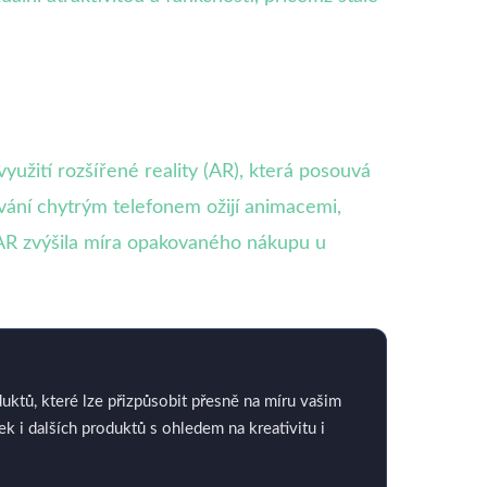
yužití rozšířené reality (AR), která posouvá
ování chytrým telefonem ožijí animacemi,
y AR zvýšila míra opakovaného nákupu u
ktů, které lze přizpůsobit přesně na míru vašim
 i dalších produktů s ohledem na kreativitu i