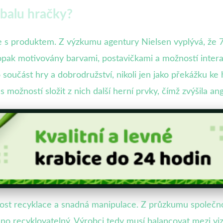
obalu hračky?
e s produktem. Z výzkumu agentury Nielsen vyplývá, že 72
naopak motivovány barvami, postavičkami a možností inter
ko součást hry a dobrodružství, nikoli jen jako překážku ke
 možností složit z nich další herní prvky, čímž zvýšila a
ost recyklace a snadná manipulace. Z průzkumu společnost
o recyklovatelný. Výrobci tedy musí balancovat mezi vizuá