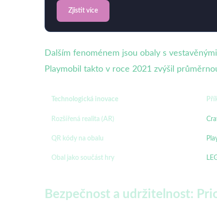
Zjistit více
Dalším fenoménem jsou obaly s vestavěnými h
Playmobil takto v roce 2021 zvýšil průměrnou
Technologická inovace
Pří
Rozšířená realita (AR)
Cra
QR kódy na obalu
Pla
Obal jako součást hry
LE
Bezpečnost a udržitelnost: Pri