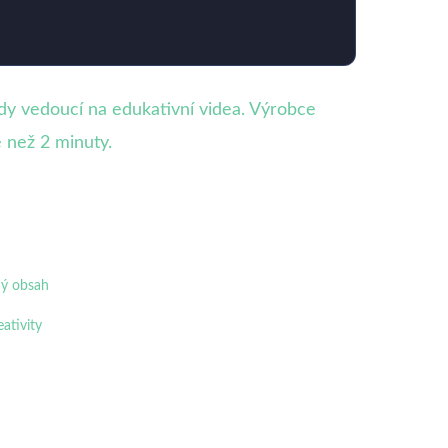
dy vedoucí na edukativní videa. Výrobce
e než 2 minuty.
ný obsah
eativity