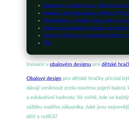
Bezpečnost a udržitelnost: Priorita pro mo
Kreativita jako konkurenční výhoda: Příkla
Personalizace a inkluze: Nové směry v des
Budoucnost obalového designu pro dětské 
Shrnutí: Jak inovace v obalovém designu ov
FAQ
Inovace v
obalovém designu
pro
dětské hrač
Obalový design
pro dětské hračky přestal b
dávají vzniknout zcela novému pojetí balení, 
a edukativní hodnotu. Ve světě, kde se každý
zážitku malého zákazníka. Jaké jsou nejnovějš
dětí a rodičů?