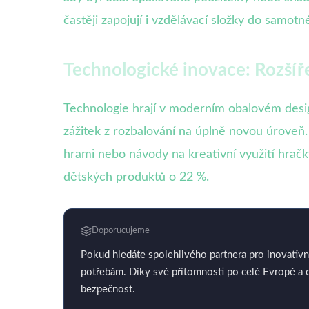
častěji zapojují i vzdělávací složky do samotn
Technologické inovace: Rozšířen
Technologie hrají v moderním obalovém designu
zážitek z rozbalování na úplně novou úroveň.
hrami nebo návody na kreativní využití hračk
dětských produktů o 22 %.
Doporucujeme
Pokud hledáte spolehlivého partnera pro inovativn
potřebám. Díky své přítomnosti po celé Evropě a 
bezpečnost.