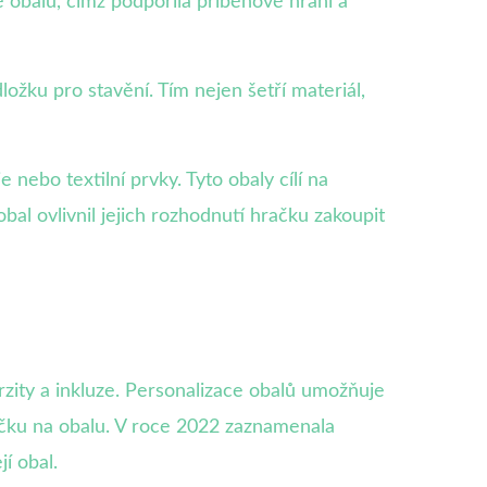
ě obalu, čímž podpořila příběhové hraní a
ožku pro stavění. Tím nejen šetří materiál,
e nebo textilní prvky. Tyto obaly cílí na
bal ovlivnil jejich rozhodnutí hračku zakoupit
rzity a inkluze. Personalizace obalů umožňuje
vičku na obalu. V roce 2022 zaznamenala
í obal.