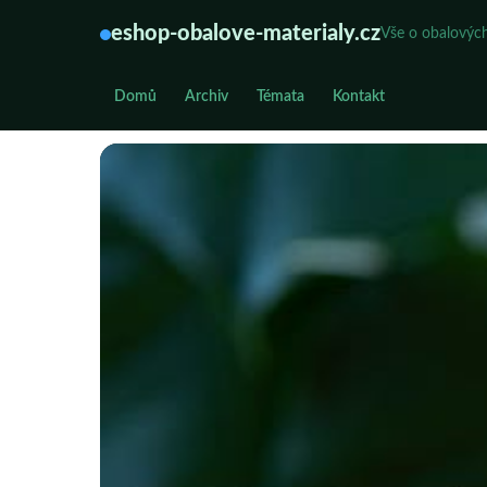
eshop-obalove-materialy.cz
Vše o obalových
Domů
Archiv
Témata
Kontakt