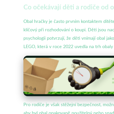
Co očekávají děti a rodiče od 
Obal hračky je často prvním kontaktem dítět
klíčový při rozhodování o koupi. Děti jsou 
psychologii potvrzují, že děti vnímají obal ja
LEGO, která v roce 2022 uvedla na trh obaly s
Pro rodiče je však stěžejní bezpečnost, možn
aby byl obal opakovaně použitelný nebo snadn