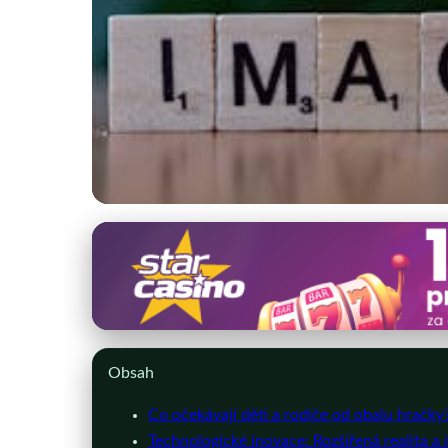
eshop-obalove-materialy.cz
Inovace v Obalovém 
6. 4. 2026
· 10 min čtení · Autor: Michaela Svobodová
Obsah
Co očekávají děti a rodiče od obalu hračky
Technologické inovace: Rozšířená realita a i