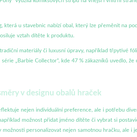
ny“ využila komiksových stripů na vnější i vnitřní stran
která u stavebnic nabízí obal, který lze přeměnit na podl
osiluje vztah dítěte k produktu.
adiční materiály či luxusní úpravy, například třpytivé fóli
série „Barbie Collector“, kde 47 % zákazníků uvedlo, že o
směry v designu obalů hraček
lektuje nejen individuální preference, ale i potřebu dive
například možnost přidat jméno dítěte či vybrat si posta
možnosti personalizovat nejen samotnou hračku, ale i jej