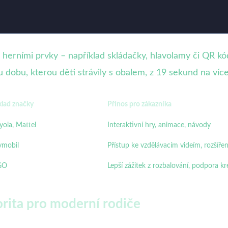
erními prvky – například skládačky, hlavolamy či QR kó
 dobu, kterou děti strávily s obalem, z 19 sekund na víc
klad značky
Přínos pro zákazníka
yola, Mattel
Interaktivní hry, animace, návody
ymobil
Přístup ke vzdělávacím videím, rozšíře
GO
Lepší zážitek z rozbalování, podpora kr
orita pro moderní rodiče