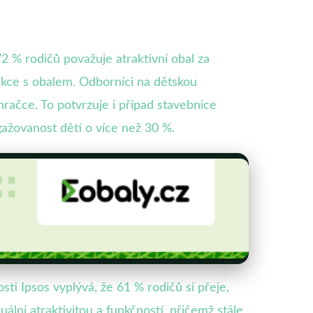
 % rodičů považuje atraktivní obal za
akce s obalem. Odborníci na dětskou
 hračce. To potvrzuje i případ stavebnice
ngažovanost dětí o více než 30 %.
i Ipsos vyplývá, že 61 % rodičů si přeje,
lní atraktivitou a funkčností, přičemž stále