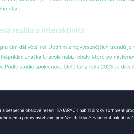
ého obalu.
á realita a interaktivita
 čím dál větší roli. Jedním z nejvýraznějších trendů je v
 Například značka Crayola nabízí obaly, které po nasken
y. Podle studie společnosti Deloitte z roku 2023 se dík
í a bezpečné obalové řešení, RAJAPACK nabízí široký sortiment produ
odbornému poradenství vám pomůže efektivně zvládnout balení hraček