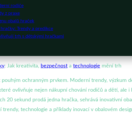
derní rodiče
dy z praxe
ignu obalů hraček
hračky: Trendy a predikce
livňují trh s dětskými hračkami
ky
: Jak kreativita,
bezpečnost
a
technologie
mění trh
ýt pouhým ochranným prvkem. Moderní trendy, výzkum dět
které ovlivňuje nejen nákupní chování rodičů a dětí, ale 
ch 20 sekund prodá jedna hračka, sehrává inovativní obal 
í trendy, technologie a příklady inovací v obalovém desig