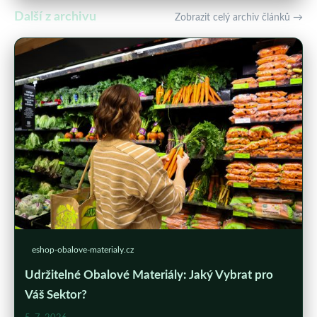
Další z archivu
Zobrazit celý archiv článků →
eshop-obalove-materialy.cz
Udržitelné Obalové Materiály: Jaký Vybrat pro
Váš Sektor?