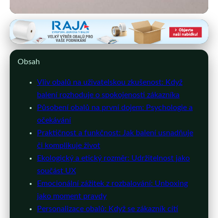
eshop-obalove-materialy.cz
Jak Obaly Produktů Ovlivňují
Obsah
Spokojenost Zákazníků a UX
Vliv obalů na uživatelskou zkušenost: Když
29. 3. 2026
· 10 min čtení · Autor: Michaela Svobodová
balení rozhoduje o spokojenosti zákazníka
Působení obalů na první dojem: Psychologie a
očekávání
Praktičnost a funkčnost: Jak balení usnadňuje
či komplikuje život
Ekologický a etický rozměr: Udržitelnost jako
součást UX
Emocionální zážitek z rozbalování: Unboxing
jako moment pravdy
Personalizace obalů: Když se zákazník cítí