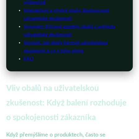
výjimečně
Interaktivní a chytré obaly: Budoucnost
uživatelské zkušenosti
Srovnání: Klíčové aspekty obalů z pohledu
uživatelské zkušenosti
Shrnutí: Jak obaly formují uživatelskou
zkušenost a co z toho plyne
FAQ
Vliv obalů na uživatelskou
zkušenost: Když balení rozhoduje
o spokojenosti zákazníka
Když přemýšlíme o produktech, často se