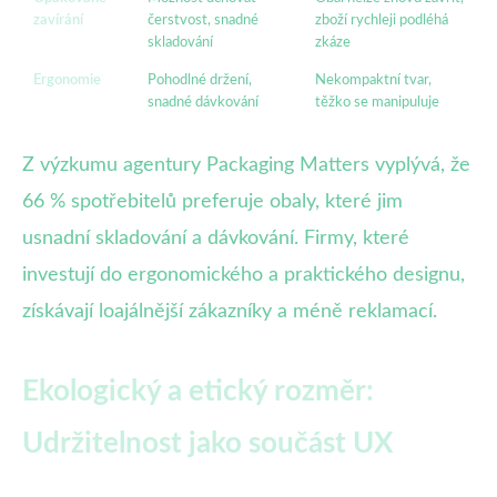
zavírání
čerstvost, snadné
zboží rychleji podléhá
skladování
zkáze
Ergonomie
Pohodlné držení,
Nekompaktní tvar,
snadné dávkování
těžko se manipuluje
Z výzkumu agentury Packaging Matters vyplývá, že
66 % spotřebitelů preferuje obaly, které jim
usnadní skladování a dávkování. Firmy, které
investují do ergonomického a praktického designu,
získávají loajálnější zákazníky a méně reklamací.
Ekologický a etický rozměr:
Udržitelnost jako součást UX