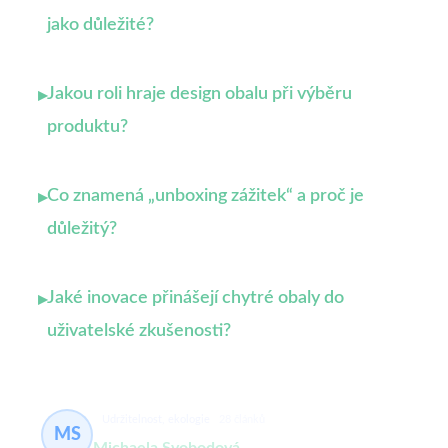
jako důležité?
Jakou roli hraje design obalu při výběru
▸
produktu?
Co znamená „unboxing zážitek“ a proč je
▸
důležitý?
Jaké inovace přinášejí chytré obaly do
▸
uživatelské zkušenosti?
Udržitelnost, ekologie
28 článků
MS