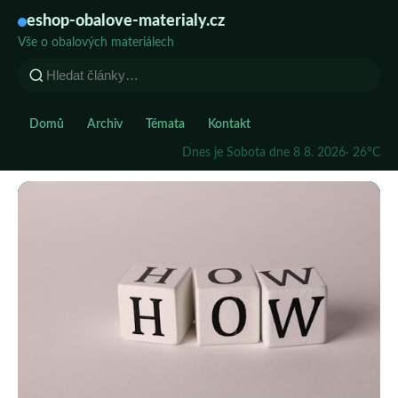
eshop-obalove-materialy.cz
Vše o obalových materiálech
Domů
Archiv
Témata
Kontakt
Dnes je Sobota dne 8 8. 2026
· 26°C