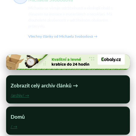
Michaela Svobodová
Michaela se věnuje udržitelnosti a ekologii obalů s
důrazem na inovace v materiálech a recyklaci. Má
dlouholeté zkušenosti v udržitelném obalovém
průmyslu.
Všechny články od Michaela Svobodová →
Zobrazit celý archiv článků →
/archiv/ →
Domů
/ →