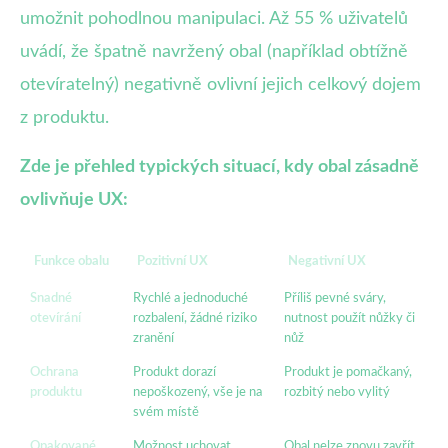
umožnit pohodlnou manipulaci. Až 55 % uživatelů
uvádí, že špatně navržený obal (například obtížně
otevíratelný) negativně ovlivní jejich celkový dojem
z produktu.
Zde je přehled typických situací, kdy obal zásadně
ovlivňuje UX:
Funkce obalu
Pozitivní UX
Negativní UX
Snadné
Rychlé a jednoduché
Příliš pevné sváry,
otevírání
rozbalení, žádné riziko
nutnost použít nůžky či
zranění
nůž
Ochrana
Produkt dorazí
Produkt je pomačkaný,
produktu
nepoškozený, vše je na
rozbitý nebo vylitý
svém místě
Opakované
Možnost uchovat
Obal nelze znovu zavřít,