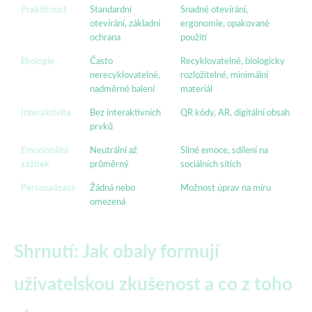
Praktičnost
Standardní
Snadné otevírání,
otevírání, základní
ergonomie, opakované
ochrana
použití
Ekologie
Často
Recyklovatelné, biologicky
nerecyklovatelné,
rozložitelné, minimální
nadměrné balení
materiál
Interaktivita
Bez interaktivních
QR kódy, AR, digitální obsah
prvků
Emocionální
Neutrální až
Silné emoce, sdílení na
zážitek
průměrný
sociálních sítích
Personalizace
Žádná nebo
Možnost úprav na míru
omezená
Shrnutí: Jak obaly formují
uživatelskou zkušenost a co z toho