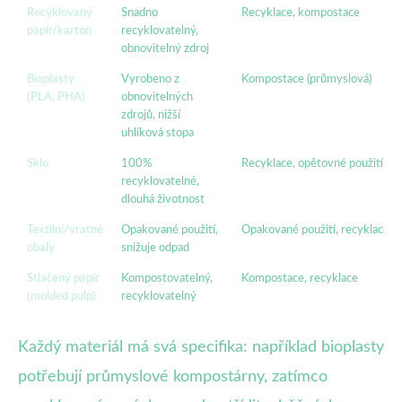
Recyklovaný
Snadno
Recyklace, kompostace
papír/karton
recyklovatelný,
obnovitelný zdroj
Bioplasty
Vyrobeno z
Kompostace (průmyslová)
(PLA, PHA)
obnovitelných
zdrojů, nižší
uhlíková stopa
Sklo
100%
Recyklace, opětovné použití
recyklovatelné,
dlouhá životnost
Textilní/vratné
Opakované použití,
Opakované použití, recyklace
obaly
snižuje odpad
Stlačený papír
Kompostovatelný,
Kompostace, recyklace
(molded pulp)
recyklovatelný
Každý materiál má svá specifika: například bioplasty
potřebují průmyslové kompostárny, zatímco