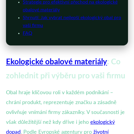
Strategie pro efektivní přechod na ekologické
obalové materiály
Shrnutí: Jak vybrat nejlepší ekologický obal pro
vaši firmu
FAQ
Ekologické obalové materiály
: Co
zohlednit při výběru pro vaši firmu
Obal hraje klíčovou roli v každém podnikání –
chrání produkt, reprezentuje značku a zásadně
ovlivňuje vnímání firmy zákazníky. V současnosti je
však důležitější než kdy dříve i jeho
ekologický
dopad
. Podle Evropské agentury pro
životní