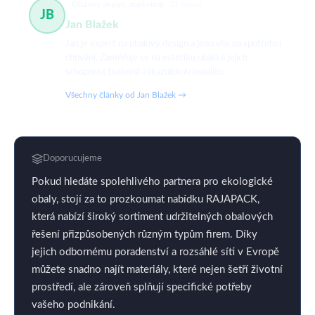
Obalový design, marketing
31 článků
JB
Jan Blažek
Jan je expert na obalový design a jeho vliv na spotřební
chování. Zaměřuje se na estetiku obalů a jejich
schopnost budovat zákaznickou loajalitu.
Všechny články od Jan Blažek →
Doporucujeme
Pokud hledáte spolehlivého partnera pro ekologické
obaly, stojí za to prozkoumat nabídku RAJAPACK,
která nabízí široký sortiment udržitelných obalových
řešení přizpůsobených různým typům firem. Díky
jejich odbornému poradenství a rozsáhlé síti v Evropě
můžete snadno najít materiály, které nejen šetří životní
prostředí, ale zároveň splňují specifické potřeby
vašeho podnikání.