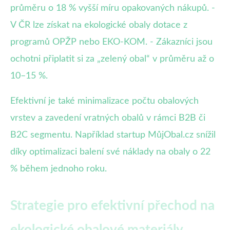
průměru o 18 % vyšší míru opakovaných nákupů. -
V ČR lze získat na ekologické obaly dotace z
programů OPŽP nebo EKO-KOM. - Zákazníci jsou
ochotni připlatit si za „zelený obal“ v průměru až o
10–15 %.
Efektivní je také minimalizace počtu obalových
vrstev a zavedení vratných obalů v rámci B2B či
B2C segmentu. Například startup MůjObal.cz snížil
díky optimalizaci balení své náklady na obaly o 22
% během jednoho roku.
Strategie pro efektivní přechod na