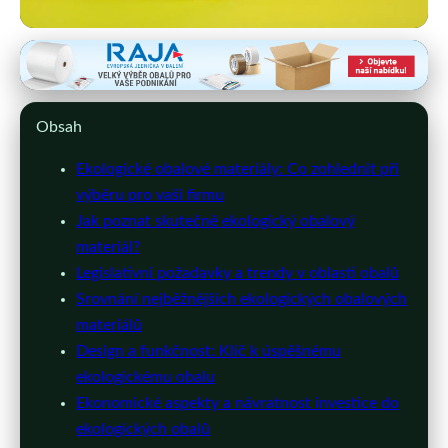
eshop-obalove-materialy.cz
Váš průvodce výběrem
Obsah
ekologických obalů pro firmu
Ekologické obalové materiály: Co zohlednit při
8. 5. 2026
· 10 min čtení · Autor: Jan Blažek
výběru pro vaši firmu
Jak poznat skutečně ekologický obalový
materiál?
Legislativní požadavky a trendy v oblasti obalů
Srovnání nejběžnějších ekologických obalových
materiálů
Design a funkčnost: Klíč k úspěšnému
ekologickému obalu
Ekonomické aspekty a návratnost investice do
ekologických obalů