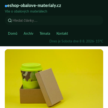
eshop-obalove-materialy.cz
Vše o obalových materiálech
Domů
Archiv
Témata
Kontakt
Dnes je Sobota dne 8 8. 2026
· 15°C