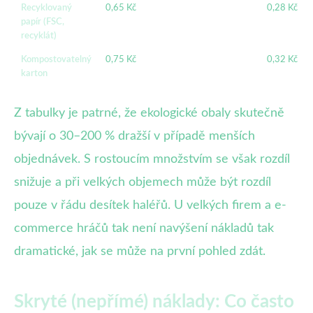
Recyklovaný
0,65 Kč
0,28 Kč
papír (FSC,
recyklát)
Kompostovatelný
0,75 Kč
0,32 Kč
karton
Z tabulky je patrné, že ekologické obaly skutečně
bývají o 30–200 % dražší v případě menších
objednávek. S rostoucím množstvím se však rozdíl
snižuje a při velkých objemech může být rozdíl
pouze v řádu desítek haléřů. U velkých firem a e-
commerce hráčů tak není navýšení nákladů tak
dramatické, jak se může na první pohled zdát.
Skryté (nepřímé) náklady: Co často