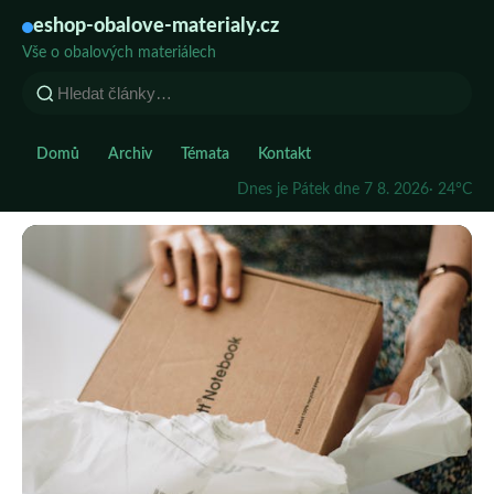
eshop-obalove-materialy.cz
Vše o obalových materiálech
Domů
Archiv
Témata
Kontakt
Dnes je Pátek dne 7 8. 2026
· 24°C