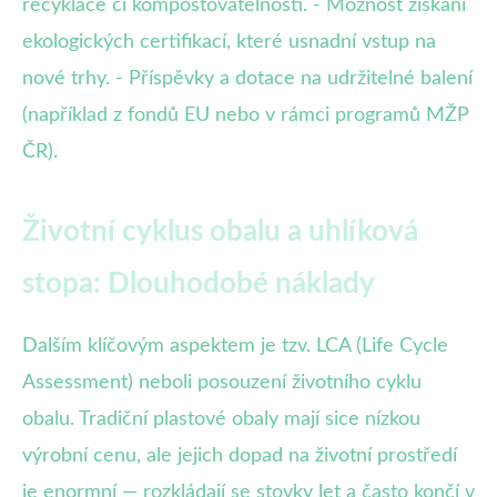
recyklace či kompostovatelnosti. - Možnost získání
ekologických certifikací, které usnadní vstup na
nové trhy. - Příspěvky a dotace na udržitelné balení
(například z fondů EU nebo v rámci programů MŽP
ČR).
Životní cyklus obalu a uhlíková
stopa: Dlouhodobé náklady
Dalším klíčovým aspektem je tzv. LCA (Life Cycle
Assessment) neboli posouzení životního cyklu
obalu. Tradiční plastové obaly mají sice nízkou
výrobní cenu, ale jejich dopad na životní prostředí
je enormní — rozkládají se stovky let a často končí v