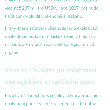
obaly vzrůst ze 163 miliard USD v roce 2021 na
více než 237 miliard USD v roce 2027, což bude
tlačit ceny dolů díky ekonomii z rozsahu.
Firmy, které začnou s přechodem na ekologické
obaly dříve, budou mít náskok nejen z hlediska
nákladů, ale i v očích zákazníků a regulatorních
orgánů.
Shrnutí: Co zvážit při volbě mezi
ekologickými a tradičními obaly
Rozdíl v nákladech mezi ekologickými a tradičními
obaly není pouze v ceně za jeden kus. Je nutné