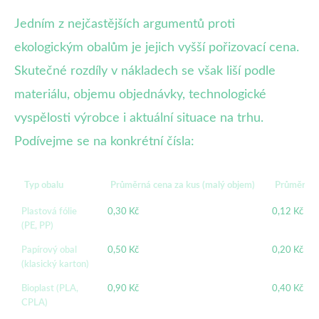
Jedním z nejčastějších argumentů proti
ekologickým obalům je jejich vyšší pořizovací cena.
Skutečné rozdíly v nákladech se však liší podle
materiálu, objemu objednávky, technologické
vyspělosti výrobce i aktuální situace na trhu.
Podívejme se na konkrétní čísla:
Typ obalu
Průměrná cena za kus (malý objem)
Průměrná c
Plastová fólie
0,30 Kč
0,12 Kč
(PE, PP)
Papírový obal
0,50 Kč
0,20 Kč
(klasický karton)
Bioplast (PLA,
0,90 Kč
0,40 Kč
CPLA)