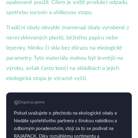
opakovaně použít. Cílem je snížit produkci odpadu,
spotřebu surovin a uhlíkovou stopu.
Tradiční obaly obvykle znamenají obaly vyrobené z
nerecyklovaných plastů, běžného papíru nebo
lepenky, hliníku či skla bez důrazu na ekologické
parametry. Tyto materiály mohou být levnější na
výrobu, avšak často končí na skládkách a jejich
ekologická stopa je výrazně vyšší.
Doporucujeme
Pokud uvažujete o přechodu na ekologické obaly a
hledáte spolehlivého partnera s širokou nabídkou a
odborným poradenstvím, stojí za to se podívat na
RAJAPACK. Díky rozsáhlému sortimentu a