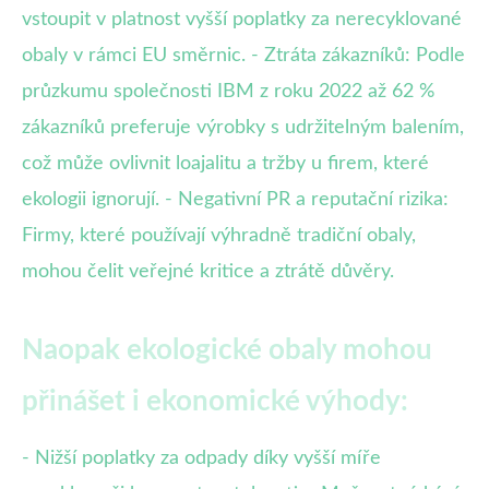
vstoupit v platnost vyšší poplatky za nerecyklované
obaly v rámci EU směrnic. - Ztráta zákazníků: Podle
průzkumu společnosti IBM z roku 2022 až 62 %
zákazníků preferuje výrobky s udržitelným balením,
což může ovlivnit loajalitu a tržby u firem, které
ekologii ignorují. - Negativní PR a reputační rizika:
Firmy, které používají výhradně tradiční obaly,
mohou čelit veřejné kritice a ztrátě důvěry.
Naopak ekologické obaly mohou
přinášet i ekonomické výhody:
- Nižší poplatky za odpady díky vyšší míře