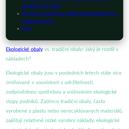
ekologických obalů
Shrnutí: Co zvážit při volbě mezi ekologickými a
tradičními obaly
FAQ
Ekologické obaly
vs. tradiční obaly: Jaký je rozdíl v
nákladech?
Ekologické obaly jsou v posledních letech stále více
zmiňované v souvislosti s udržitelností,
zodpovědnou spotřebou a snižováním ekologické
stopy podniků. Zatímco tradiční obaly, často
vyrobené z plastu nebo nerecyklovaných materiálů,
zajišťují relativně nízké výrobní náklady, ekologické