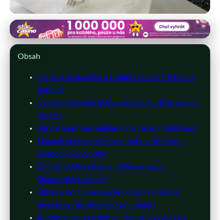
eshop-obalove-materialy.cz
Ekologické Obaly vs. Tradiční: Jaký
Obsah
Je Rozdíl v Nákladech?
Co jsou ekologické a tradiční obaly? Přehled a
definice
17. 5. 2026
· 10 min čtení · Autor: Petr Jelínek
Výrobní náklady: Ekologické vs. tradiční obaly v
číslech
Skryté (nepřímé) náklady: Co často přehlížíme?
Naopak ekologické obaly mohou přinášet i
ekonomické výhody:
Životní cyklus obalu a uhlíková stopa:
Dlouhodobé náklady
Obrat a konkurenceschopnost: Vyplatí se
investovat do ekologických obalů?
Budoucnost: Legislativa, trendy a vývoj cen