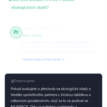
▸
ekologických obalů?
Bezpečnost, technologie
18 článků
PJ
Petr Jelínek
Petr je odborník na bezpečnost obalů a jejich dopad na
zdraví. Sleduje trendy v digitálních technologiích a
logistice obalů ve specifických průmyslových odvětvích.
Všechny články od Petr Jelínek →
Doporucujeme
Pokud uvažujete o přechodu na ekologické obaly a
hledáte spolehlivého partnera s širokou nabídkou a
odborným poradenstvím, stojí za to se podívat na
RAJAPACK. Díky rozsáhlému sortimentu a