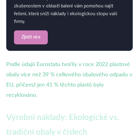
zkušenostem v oblasti balení vám pomohou najít
řešení, která sníží náklady i ekologickou stopu vaší
firmy.
Zjistit více
Podle údajů Eurostatu tvořily v roce 2022 plastové
obaly více než 39 % celkového obalového odpadu v
EU, přičemž jen 41 % těchto plastů bylo
recyklováno.
Výrobní náklady: Ekologické vs.
tradiční obaly v číslech