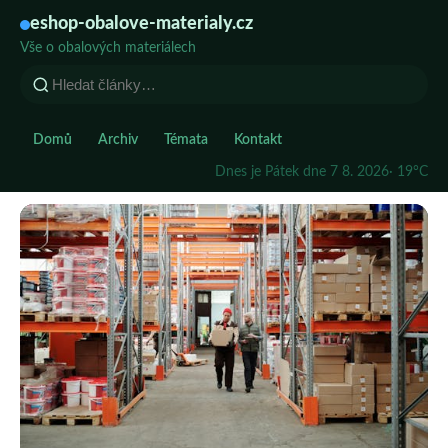
eshop-obalove-materialy.cz
Vše o obalových materiálech
Domů
Archiv
Témata
Kontakt
Dnes je Pátek dne 7 8. 2026
· 19°C