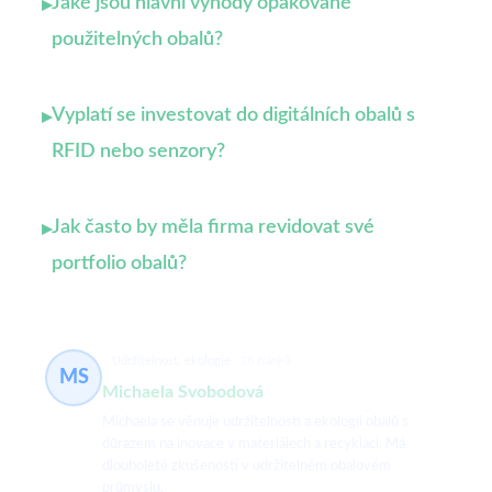
Jaké jsou hlavní výhody opakovaně
▸
použitelných obalů?
Vyplatí se investovat do digitálních obalů s
▸
RFID nebo senzory?
Jak často by měla firma revidovat své
▸
portfolio obalů?
Udržitelnost, ekologie
28 článků
MS
Michaela Svobodová
Michaela se věnuje udržitelnosti a ekologii obalů s
důrazem na inovace v materiálech a recyklaci. Má
dlouholeté zkušenosti v udržitelném obalovém
průmyslu.