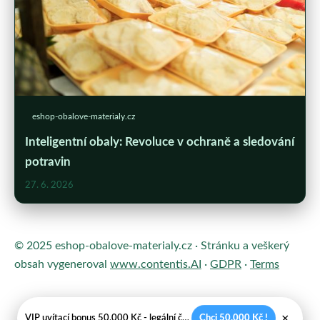
eshop-obalove-materialy.cz
Inteligentní obaly: Revoluce v ochraně a sledování
potravin
27. 6. 2026
© 2025 eshop-obalove-materialy.cz · Stránku a veškerý
obsah vygeneroval
www.contentis.AI
·
GDPR
·
Terms
×
VIP uvítací bonus 50.000 Kč - legální české kasíno
Chci 50.000 Kč !