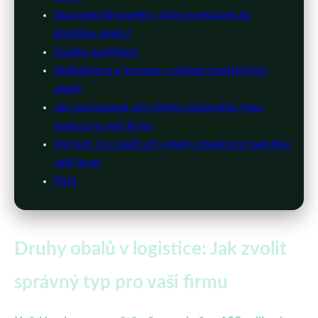
Ekonomické aspekty: Kdy investovat do
dražšího obalu?
Zvažte například:
Digitalizace a inovace v oblasti logistických
obalů
Jak postupovat při výběru správného typu
obalu pro vaši firmu
Shrnutí: Co zvážit při výběru obalů pro logistiku
vaší firmy
FAQ
Druhy obalů v logistice: Jak zvolit
správný typ pro vaši firmu