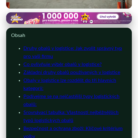
eshop-obalove-materialy.cz
Optimalizujte Obaly pro Efektivní
Obsah
Logistiku: Kompletní Průvodce
Druhy obalů v logistice: Jak zvolit správný typ
pro vaši firmu
16. 5. 2026
· 9 min čtení · Autor: Michaela Svobodová
Co ovlivňuje výběr obalů v logistice?
Základní druhy obalů používaných v logistice
Obaly v logistice lze rozdělit do tří hlavních
kategorií:
Podívejme se na nejčastější typy logistických
obalů:
Srovnávací tabulka: Vlastnosti nejběžnějších
typů logistických obalů
Bezpečnost a ochrana zboží: Klíčové kritérium
volby