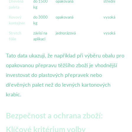
Dřevěná
do 1500
opakovaná
střední
paleta
kg
Kovový
do 3000
opakovaná
vysoká
kontejner
kg
Stretch
závisí na
jednorázová
vysoká
fólie
aplikaci
Tato data ukazují, že například při výběru obalu pro
opakovanou přepravu těžšího zboží je vhodnější
investovat do plastových přepravek nebo
dřevěných palet než do levných kartonových
krabic.
Bezpečnost a ochrana zboží:
Klíčové kritérium volby