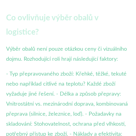
Co ovlivňuje výběr obalů v
logistice?
Výběr obalů není pouze otázkou ceny či vizuálního
dojmu. Rozhodující roli hrají následující faktory:
- Typ přepravovaného zboží: Křehké, těžké, tekuté
nebo například citlivé na teplotu? Každé zboží
vyžaduje jiné řešení. - Délka a způsob přepravy:
Vnitrostátní vs. mezinárodní doprava, kombinovaná
přeprava (silnice, železnice, loď). - Požadavky na
skladování: Stohovatelnost, ochrana před vlhkostí,
potřebný přístup ke zboží. - Náklady a efektivita: