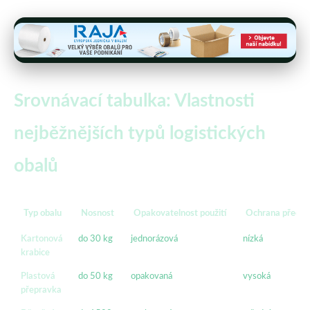
Srovnávací tabulka: Vlastnosti
nejběžnějších typů logistických
obalů
Typ obalu
Nosnost
Opakovatelnost použití
Ochrana před vl
Kartonová
do 30 kg
jednorázová
nízká
krabice
Plastová
do 50 kg
opakovaná
vysoká
přepravka