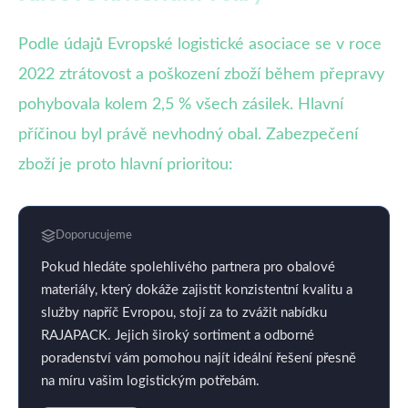
Podle údajů Evropské logistické asociace se v roce
2022 ztrátovost a poškození zboží během přepravy
pohybovala kolem 2,5 % všech zásilek. Hlavní
příčinou byl právě nevhodný obal. Zabezpečení
zboží je proto hlavní prioritou:
Doporucujeme
Pokud hledáte spolehlivého partnera pro obalové
materiály, který dokáže zajistit konzistentní kvalitu a
služby napříč Evropou, stojí za to zvážit nabídku
RAJAPACK. Jejich široký sortiment a odborné
poradenství vám pomohou najít ideální řešení přesně
na míru vašim logistickým potřebám.