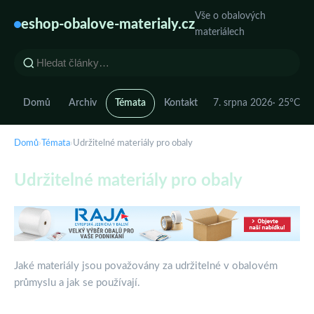
Vše o obalových
eshop-obalove-materialy.cz
materiálech
Domů
Archiv
Témata
Kontakt
7. srpna 2026
· 25°C
Domů
›
Témata
›
Udržitelné materiály pro obaly
Udržitelné materiály pro obaly
Jaké materiály jsou považovány za udržitelné v obalovém
průmyslu a jak se používají.